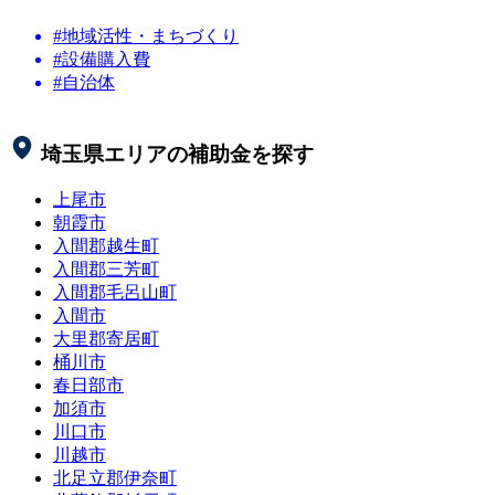
#地域活性・まちづくり
#設備購入費
#自治体
埼玉県
エリアの補助金を探す
上尾市
朝霞市
入間郡越生町
入間郡三芳町
入間郡毛呂山町
入間市
大里郡寄居町
桶川市
春日部市
加須市
川口市
川越市
北足立郡伊奈町