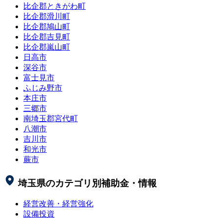
比企郡ときがわ町
比企郡滑川町
比企郡鳩山町
比企郡吉見町
比企郡嵐山町
日高市
深谷市
富士見市
ふじみ野市
本庄市
三郷市
南埼玉郡宮代町
八潮市
吉川市
和光市
蕨市
埼玉県
のカテゴリ別補助金・情報
経営改善・経営強化
設備投資