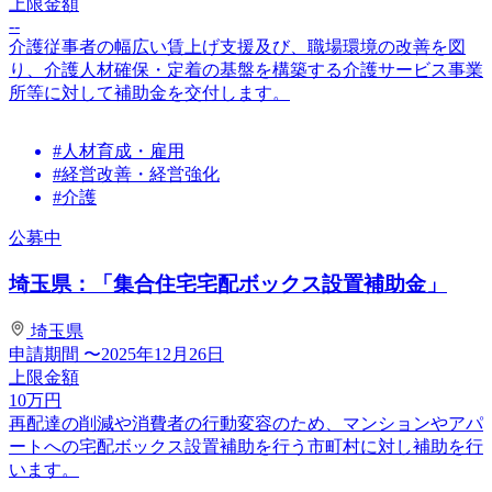
上限金額
--
介護従事者の幅広い賃上げ支援及び、職場環境の改善を図
り、介護人材確保・定着の基盤を構築する介護サービス事業
所等に対して補助金を交付します。
#人材育成・雇用
#経営改善・経営強化
#介護
公募中
埼玉県：「集合住宅宅配ボックス設置補助金」
埼玉県
申請期間
〜2025年12月26日
上限金額
10
万円
再配達の削減や消費者の行動変容のため、マンションやアパ
ートへの宅配ボックス設置補助を行う市町村に対し補助を行
います。