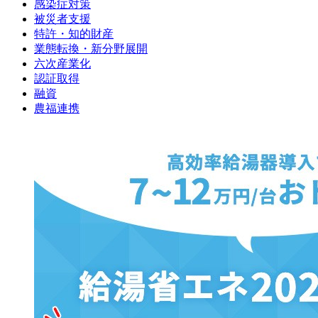
感染症対策
被災者支援
特許・知的財産
業態転換・新分野展開
六次産業化
認証取得
融資
農福連携