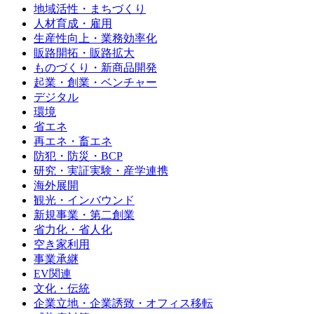
地域活性・まちづくり
人材育成・雇用
生産性向上・業務効率化
販路開拓・販路拡大
ものづくり・新商品開発
起業・創業・ベンチャー
デジタル
環境
省エネ
再エネ・畜エネ
防犯・防災・BCP
研究・実証実験・産学連携
海外展開
観光・インバウンド
新規事業・第二創業
省力化・省人化
空き家利用
事業承継
EV関連
文化・伝統
企業立地・企業誘致・オフィス移転