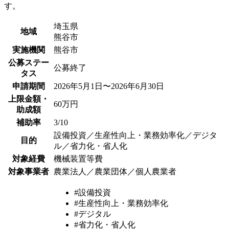
す。
埼玉県
地域
熊谷市
実施機関
熊谷市
公募ステー
公募終了
タス
申請期間
2026年5月1日〜2026年6月30日
上限金額・
60万円
助成額
補助率
3/10
設備投資／生産性向上・業務効率化／デジタ
目的
ル／省力化・省人化
対象経費
機械装置等費
対象事業者
農業法人／農業団体／個人農業者
#設備投資
#生産性向上・業務効率化
#デジタル
#省力化・省人化