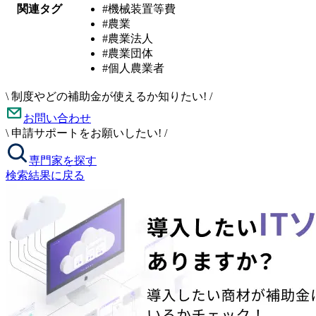
関連タグ
#機械装置等費
#農業
#農業法人
#農業団体
#個人農業者
\
制度やどの補助金が使えるか知りたい!
/
お問い合わせ
\
申請サポートをお願いしたい!
/
専門家を探す
検索結果に戻る