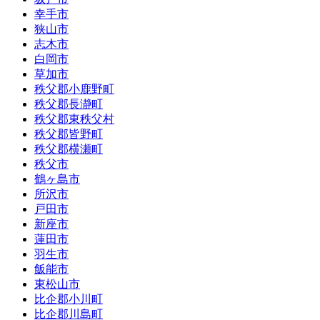
幸手市
狭山市
志木市
白岡市
草加市
秩父郡小鹿野町
秩父郡長瀞町
秩父郡東秩父村
秩父郡皆野町
秩父郡横瀬町
秩父市
鶴ヶ島市
所沢市
戸田市
新座市
蓮田市
羽生市
飯能市
東松山市
比企郡小川町
比企郡川島町