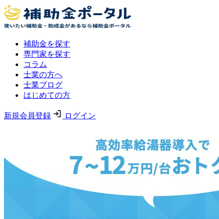
補助金を探す
専門家を探す
コラム
士業の方へ
士業ブログ
はじめての方
新規会員登録
ログイン