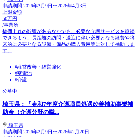
申請期間
2026年3月9日〜2026年4月3日
上限金額
50
万円
/事業所
物価上昇の影響があるなかでも、必要な介護サービスを継続
できるよう、長距離の訪問・送迎に伴い必要となる経費や将
来的に必要となる設備・備品の購入費用等に対して補助しま
す。
#経営改善・経営強化
#蓄電池
#介護
公募中
埼玉県：「令和7年度介護職員処遇改善補助事業補
助金（介護分野の職...
埼玉県
申請期間
2026年2月9日〜2026年2月20日