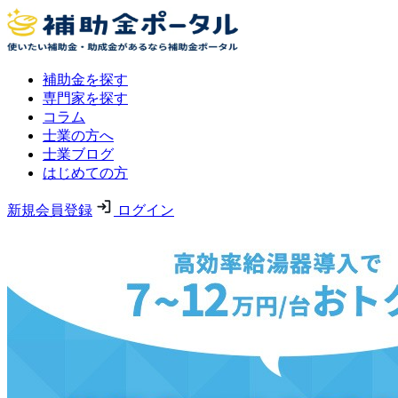
補助金を探す
専門家を探す
コラム
士業の方へ
士業ブログ
はじめての方
新規会員登録
ログイン