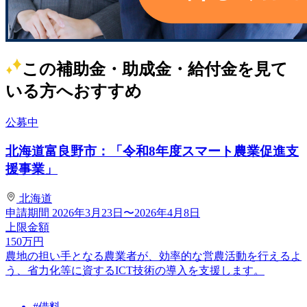
この補助金・助成金・給付金を見て
いる方へおすすめ
公募中
北海道富良野市：「令和8年度スマート農業促進支
援事業」
北海道
申請期間
2026年3月23日〜2026年4月8日
上限金額
150
万円
農地の担い手となる農業者が、効率的な営農活動を行えるよ
う、省力化等に資するICT技術の導入を支援します。
#借料