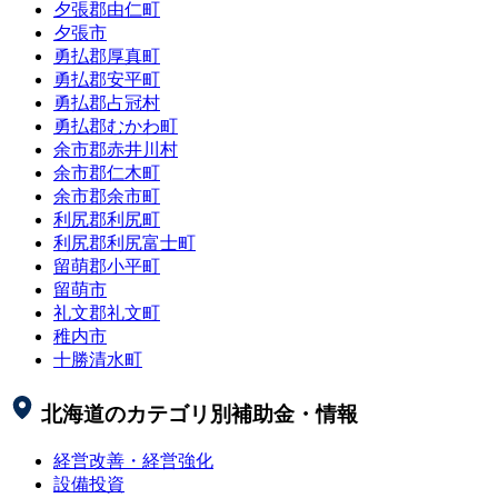
夕張郡由仁町
夕張市
勇払郡厚真町
勇払郡安平町
勇払郡占冠村
勇払郡むかわ町
余市郡赤井川村
余市郡仁木町
余市郡余市町
利尻郡利尻町
利尻郡利尻富士町
留萌郡小平町
留萌市
礼文郡礼文町
稚内市
十勝清水町
北海道
のカテゴリ別補助金・情報
経営改善・経営強化
設備投資