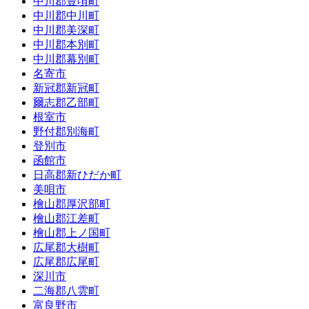
中川郡豊頃町
中川郡中川町
中川郡美深町
中川郡本別町
中川郡幕別町
名寄市
新冠郡新冠町
爾志郡乙部町
根室市
野付郡別海町
登別市
函館市
日高郡新ひだか町
美唄市
檜山郡厚沢部町
檜山郡江差町
檜山郡上ノ国町
広尾郡大樹町
広尾郡広尾町
深川市
二海郡八雲町
富良野市