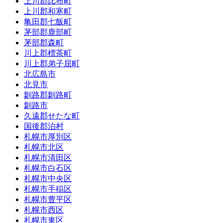
上川郡比布町
上川郡和寒町
亀田郡七飯町
茅部郡鹿部町
茅部郡森町
川上郡標茶町
川上郡弟子屈町
北広島市
北見市
釧路郡釧路町
釧路市
久遠郡せたな町
国後郡泊村
札幌市厚別区
札幌市北区
札幌市清田区
札幌市白石区
札幌市中央区
札幌市手稲区
札幌市豊平区
札幌市西区
札幌市東区