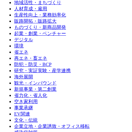
地域活性・まちづくり
人材育成・雇用
生産性向上・業務効率化
販路開拓・販路拡大
ものづくり・新商品開発
起業・創業・ベンチャー
デジタル
環境
省エネ
再エネ・畜エネ
防犯・防災・BCP
研究・実証実験・産学連携
海外展開
観光・インバウンド
新規事業・第二創業
省力化・省人化
空き家利用
事業承継
EV関連
文化・伝統
企業立地・企業誘致・オフィス移転