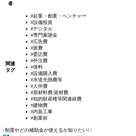
者
#起業・創業・ベンチャー
#設備投資
#デジタル
#専門家謝金
#広告費
#旅費
#委託費
#外注費
関連
#借料
タグ
#設備購入費
#水道光熱費等
#人件費
#原材料費/資材費
#知的財産権等関連経費
#建物費
#内装工事
#創業前
\
制度やどの補助金が使えるか知りたい!
/