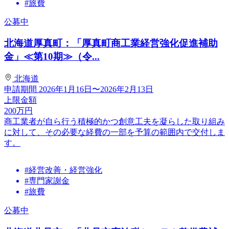
#旅費
公募中
北海道厚真町：「厚真町商工業経営強化促進補助
金」≪第10期≫（令...
北海道
申請期間
2026年1月16日〜2026年2月13日
上限金額
200
万円
商工業者が自ら行う積極的かつ創意工夫を凝らした取り組み
に対して、その必要な経費の一部を予算の範囲内で交付しま
す。
#経営改善・経営強化
#専門家謝金
#旅費
公募中