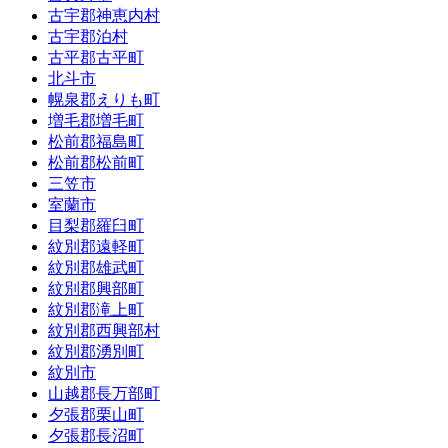
古宇郡神恵内村
古宇郡泊村
古平郡古平町
北斗市
幌泉郡えりも町
増毛郡増毛町
松前郡福島町
松前郡松前町
三笠市
室蘭市
目梨郡羅臼町
紋別郡遠軽町
紋別郡雄武町
紋別郡興部町
紋別郡滝上町
紋別郡西興部村
紋別郡湧別町
紋別市
山越郡長万部町
夕張郡栗山町
夕張郡長沼町