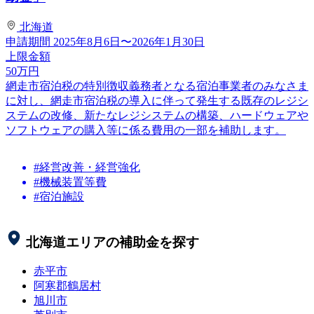
北海道
申請期間
2025年8月6日〜2026年1月30日
上限金額
50
万円
網走市宿泊税の特別徴収義務者となる宿泊事業者のみなさま
に対し、網走市宿泊税の導入に伴って発生する既存のレジシ
ステムの改修、新たなレジシステムの構築、ハードウェアや
ソフトウェアの購入等に係る費用の一部を補助します。
#経営改善・経営強化
#機械装置等費
#宿泊施設
北海道
エリアの補助金を探す
赤平市
阿寒郡鶴居村
旭川市