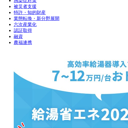
感染症対策
被災者支援
特許・知的財産
業態転換・新分野展開
六次産業化
認証取得
融資
農福連携