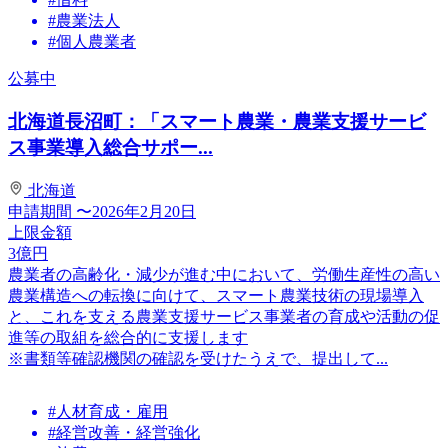
#農業法人
#個人農業者
公募中
北海道長沼町：「スマート農業・農業支援サービ
ス事業導入総合サポー...
北海道
申請期間
〜2026年2月20日
上限金額
3
億円
農業者の高齢化・減少が進む中において、労働生産性の高い
農業構造への転換に向けて、スマート農業技術の現場導入
と、これを支える農業支援サービス事業者の育成や活動の促
進等の取組を総合的に支援します
※書類等確認機関の確認を受けたうえで、提出して...
#人材育成・雇用
#経営改善・経営強化