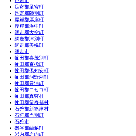
芦別市
足寄郡足寄町
足寄郡陸別町
厚岸郡厚岸町
厚岸郡浜中町
網走郡大空町
網走郡津別町
網走郡美幌町
網走市
虻田郡喜茂別町
虻田郡京極町
虻田郡倶知安町
虻田郡洞爺湖町
虻田郡豊浦町
虻田郡ニセコ町
虻田郡真狩村
虻田郡留寿都村
石狩郡新篠津村
石狩郡当別町
石狩市
磯谷郡蘭越町
岩内郡岩内町