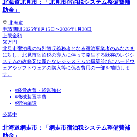
北海道北見市：「北見市宿泊税システム整備費補
助金」
北海道
申請期間
2025年8月15日〜2026年1月30日
上限金額
50
万円
北見市宿泊税の特別徴収義務者となる宿泊事業者のみなさま
に対し、北見市宿泊税の導入に伴って発生する既存のレジシ
ステムの改修又は新たなレジシステムの構築並びにハードウ
ェアやソフトウェアの購入等に係る費用の一部を補助しま
す。
#経営改善・経営強化
#機械装置等費
#宿泊施設
公募中
北海道網走市：「網走市宿泊税システム整備費補
助金」