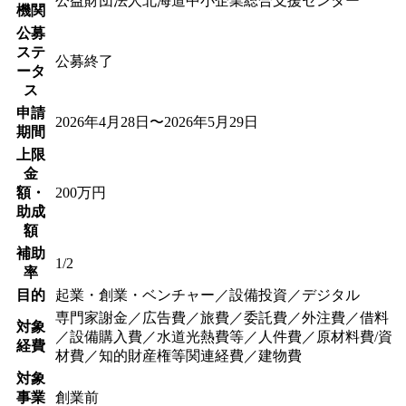
公益財団法人北海道中小企業総合支援センター
機関
公募
ステ
公募終了
ータ
ス
申請
2026年4月28日〜2026年5月29日
期間
上限
金
額・
200万円
助成
額
補助
1/2
率
目的
起業・創業・ベンチャー／設備投資／デジタル
専門家謝金／広告費／旅費／委託費／外注費／借料
対象
／設備購入費／水道光熱費等／人件費／原材料費/資
経費
材費／知的財産権等関連経費／建物費
対象
事業
創業前