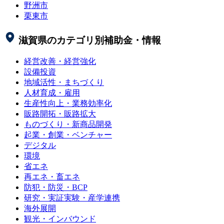
野洲市
栗東市
滋賀県
のカテゴリ別補助金・情報
経営改善・経営強化
設備投資
地域活性・まちづくり
人材育成・雇用
生産性向上・業務効率化
販路開拓・販路拡大
ものづくり・新商品開発
起業・創業・ベンチャー
デジタル
環境
省エネ
再エネ・畜エネ
防犯・防災・BCP
研究・実証実験・産学連携
海外展開
観光・インバウンド