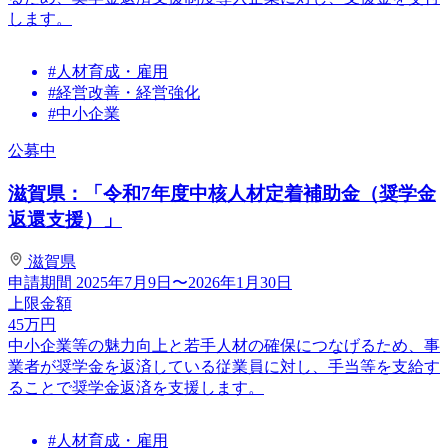
します。
#人材育成・雇用
#経営改善・経営強化
#中小企業
公募中
滋賀県：「令和7年度中核人材定着補助金（奨学金
返還支援）」
滋賀県
申請期間
2025年7月9日〜2026年1月30日
上限金額
45
万円
中小企業等の魅力向上と若手人材の確保につなげるため、事
業者が奨学金を返済している従業員に対し、手当等を支給す
ることで奨学金返済を支援します。
#人材育成・雇用