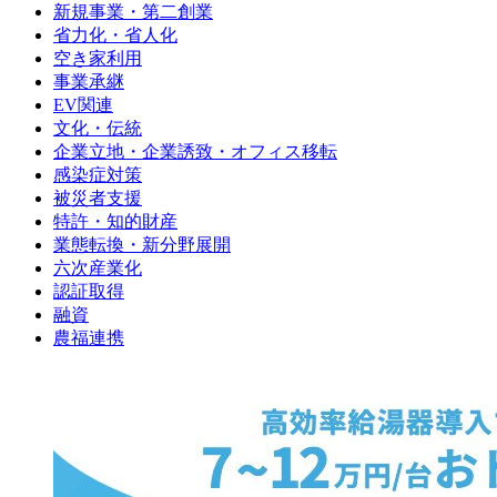
新規事業・第二創業
省力化・省人化
空き家利用
事業承継
EV関連
文化・伝統
企業立地・企業誘致・オフィス移転
感染症対策
被災者支援
特許・知的財産
業態転換・新分野展開
六次産業化
認証取得
融資
農福連携