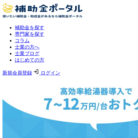
補助金を探す
専門家を探す
コラム
士業の方へ
士業ブログ
はじめての方
新規会員登録
ログイン