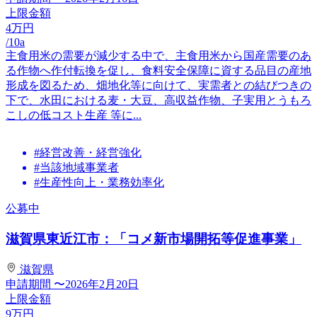
上限金額
4
万円
/10a
主食用米の需要が減少する中で、主食用米から国産需要のあ
る作物へ作付転換を促し、食料安全保障に資する品目の産地
形成を図るため、畑地化等に向けて、実需者との結びつきの
下で、水田における麦・大豆、高収益作物、子実用とうもろ
こしの低コスト生産 等に...
#経営改善・経営強化
#当該地域事業者
#生産性向上・業務効率化
公募中
滋賀県東近江市：「コメ新市場開拓等促進事業」
滋賀県
申請期間
〜2026年2月20日
上限金額
9
万円