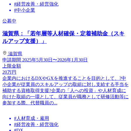
#経営改善・経営強化
#中小企業
公募中
滋賀県：「若年層等人材確保・定着補助金（スキ
ルアップ支援）」
滋賀県
申請期間
2025年5月30日〜2026年1月30日
上限金額
20
万円
企業内におけるDXやGXを推進することを目的として、?中
小企業が従業員のスキルアップの取組に対し支給する手当を
補助する資格取得支援?企業の「人への投資」や人材育成に
向けた取組の一環として、従業員が職務として研修活動等に
参加する際、代替職員の...
#人材育成・雇用
#経営改善・経営強化
#DX