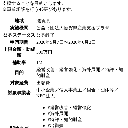
支援することを目的とします。
※事前相談を行う必要があります。
地域
滋賀県
実施機関
公益財団法人滋賀県産業支援プラザ
公募ステータス
公募終了
申請期間
2026年5月7日〜2026年6月2日
上限金額・助成
300万円
額
補助率
1/2
経営改善・経営強化／海外展開／特許・知
目的
的財産
対象経費
出願費
中小企業／個人事業主／組合・団体等／
対象事業者
NPO法人
#経営改善・経営強化
#海外展開
#特許・知的財産
#出願費