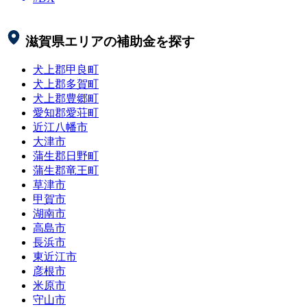
滋賀県
エリアの補助金を探す
犬上郡甲良町
犬上郡多賀町
犬上郡豊郷町
愛知郡愛荘町
近江八幡市
大津市
蒲生郡日野町
蒲生郡竜王町
草津市
甲賀市
湖南市
高島市
長浜市
東近江市
彦根市
米原市
守山市