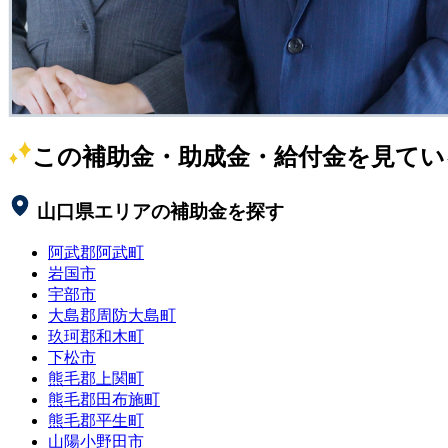
この補助金・助成金・給付金を見てい
山口県
エリアの補助金を探す
阿武郡阿武町
岩国市
宇部市
大島郡周防大島町
玖珂郡和木町
下松市
熊毛郡上関町
熊毛郡田布施町
熊毛郡平生町
山陽小野田市