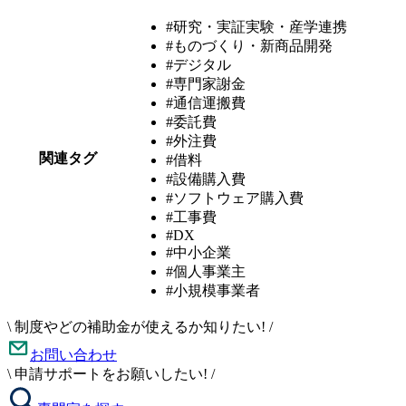
#研究・実証実験・産学連携
#ものづくり・新商品開発
#デジタル
#専門家謝金
#通信運搬費
#委託費
#外注費
関連タグ
#借料
#設備購入費
#ソフトウェア購入費
#工事費
#DX
#中小企業
#個人事業主
#小規模事業者
\
制度やどの補助金が使えるか知りたい!
/
お問い合わせ
\
申請サポートをお願いしたい!
/