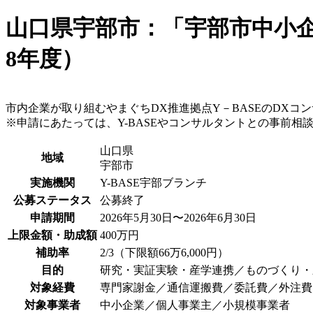
山口県宇部市：「宇部市中小企
8年度）
市内企業が取り組むやまぐちDX推進拠点Y－BASEのDX
※申請にあたっては、Y-BASEやコンサルタントとの事前相
山口県
地域
宇部市
実施機関
Y-BASE宇部ブランチ
公募ステータス
公募終了
申請期間
2026年5月30日〜2026年6月30日
上限金額・助成額
400万円
補助率
2/3（下限額66万6,000円）
目的
研究・実証実験・産学連携／ものづくり・
対象経費
専門家謝金／通信運搬費／委託費／外注費
対象事業者
中小企業／個人事業主／小規模事業者