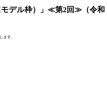
Xモデル枠）」≪第2回≫（令和
援します。