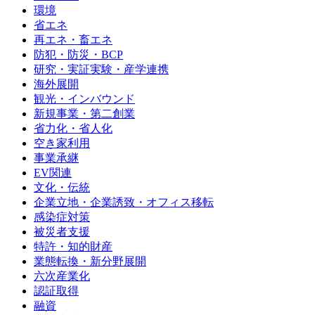
環境
省エネ
再エネ・畜エネ
防犯・防災・BCP
研究・実証実験・産学連携
海外展開
観光・インバウンド
新規事業・第二創業
省力化・省人化
空き家利用
事業承継
EV関連
文化・伝統
企業立地・企業誘致・オフィス移転
感染症対策
被災者支援
特許・知的財産
業態転換・新分野展開
六次産業化
認証取得
融資