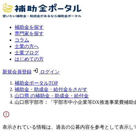
補助金を探す
専門家を探す
コラム
士業の方へ
士業ブログ
はじめての方
新規会員登録
ログイン
補助金ポータルTOP
補助金・助成金・給付金をさがす
山口県 の補助金・助成金・給付金
山口県宇部市：「宇部市中小企業等DX推進事業費補助金
表示されている情報は、過去の公募内容を参考として表示し