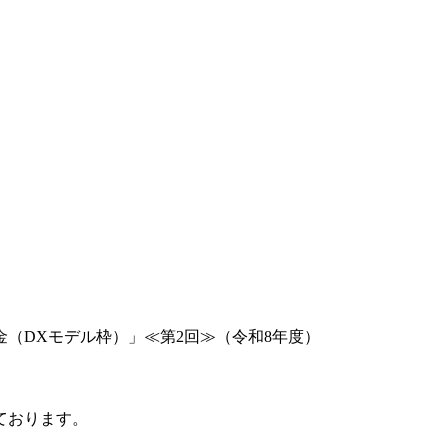
（DXモデル枠）」≪第2回≫（令和8年度）
ております。