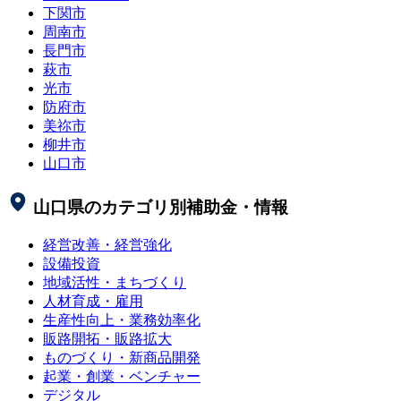
下関市
周南市
長門市
萩市
光市
防府市
美祢市
柳井市
山口市
山口県
のカテゴリ別補助金・情報
経営改善・経営強化
設備投資
地域活性・まちづくり
人材育成・雇用
生産性向上・業務効率化
販路開拓・販路拡大
ものづくり・新商品開発
起業・創業・ベンチャー
デジタル