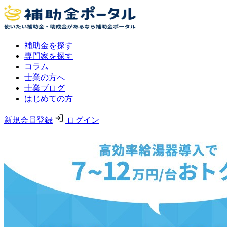
補助金を探す
専門家を探す
コラム
士業の方へ
士業ブログ
はじめての方
新規会員登録
ログイン