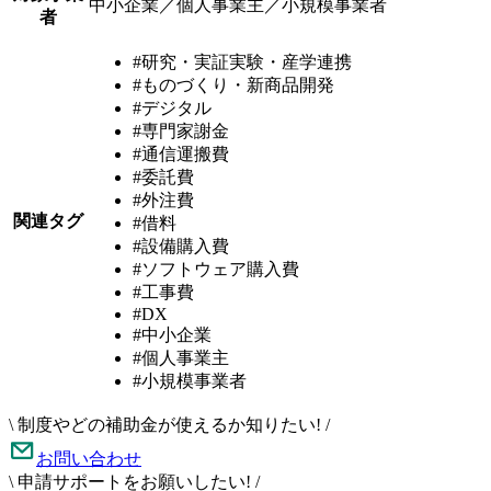
中小企業／個人事業主／小規模事業者
者
#研究・実証実験・産学連携
#ものづくり・新商品開発
#デジタル
#専門家謝金
#通信運搬費
#委託費
#外注費
関連タグ
#借料
#設備購入費
#ソフトウェア購入費
#工事費
#DX
#中小企業
#個人事業主
#小規模事業者
\
制度やどの補助金が使えるか知りたい!
/
お問い合わせ
\
申請サポートをお願いしたい!
/