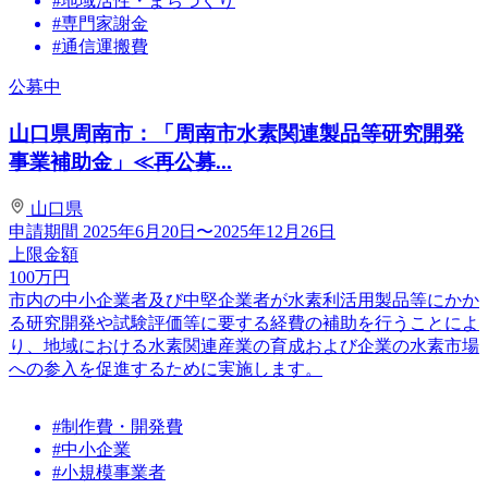
#地域活性・まちづくり
#専門家謝金
#通信運搬費
公募中
山口県周南市：「周南市水素関連製品等研究開発
事業補助金」≪再公募...
山口県
申請期間
2025年6月20日〜2025年12月26日
上限金額
100
万円
市内の中小企業者及び中堅企業者が水素利活用製品等にかか
る研究開発や試験評価等に要する経費の補助を行うことによ
り、地域における水素関連産業の育成および企業の水素市場
への参入を促進するために実施します。
#制作費・開発費
#中小企業
#小規模事業者