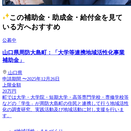
この補助金・助成金・給付金を見て
いる方へおすすめ
公募中
山口県周防大島町：「大学等連携地域活性化事業
補助金」
山口県
申請期間
〜2025年12月26日
上限金額
20
万円
町では大学・大学院・短期大学・高等専門学校・専修学校等
などの「学生」が周防大島町の住民と連携して行う地域活性
化の調査研究、実践活動及び地域活動に対し支援を行いま
す。