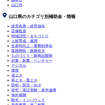
柳井市
山口市
山口県
のカテゴリ別補助金・情報
経営改善・経営強化
設備投資
地域活性・まちづくり
人材育成・雇用
生産性向上・業務効率化
販路開拓・販路拡大
ものづくり・新商品開発
起業・創業・ベンチャー
デジタル
環境
省エネ
再エネ・畜エネ
防犯・防災・BCP
研究・実証実験・産学連携
海外展開
観光・インバウンド
新規事業・第二創業