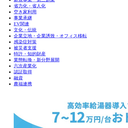
省力化・省人化
空き家利用
事業承継
EV関連
文化・伝統
企業立地・企業誘致・オフィス移転
感染症対策
被災者支援
特許・知的財産
業態転換・新分野展開
六次産業化
認証取得
融資
農福連携