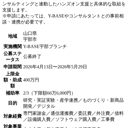
ンサルティングと連動したハンズオン支援と具体的な取組を
支援します。
※申請にあたっては、Y-BASEやコンサルタントとの事前相
談・連携が必要です。
山口県
地域
宇部市
実施機関
Y-BASE宇部ブランチ
公募ステ
公募終了
ータス
申請期間
2026年4月13日〜2026年5月29日
上限金
額・助成
400万円
額
補助率
2/3（下限額66万6,000円）
研究・実証実験・産学連携／ものづくり・新商品
目的
開発／デジタル
専門家謝金／通信運搬費／委託費／外注費／借料
対象経費
／設備購入費／ソフトウェア購入費／工事費
対象事業