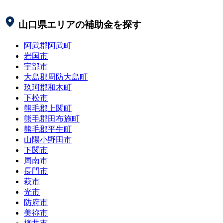
山口県
エリアの補助金を探す
阿武郡阿武町
岩国市
宇部市
大島郡周防大島町
玖珂郡和木町
下松市
熊毛郡上関町
熊毛郡田布施町
熊毛郡平生町
山陽小野田市
下関市
周南市
長門市
萩市
光市
防府市
美祢市