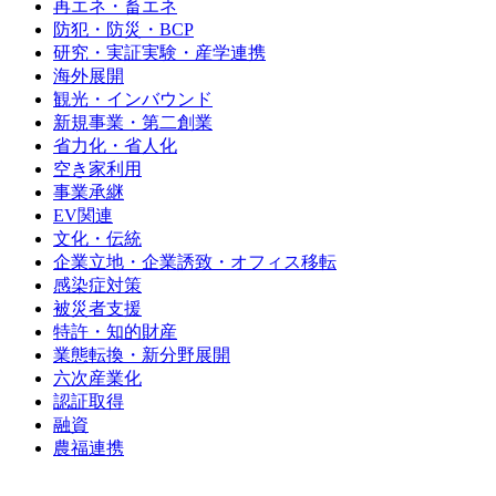
再エネ・畜エネ
防犯・防災・BCP
研究・実証実験・産学連携
海外展開
観光・インバウンド
新規事業・第二創業
省力化・省人化
空き家利用
事業承継
EV関連
文化・伝統
企業立地・企業誘致・オフィス移転
感染症対策
被災者支援
特許・知的財産
業態転換・新分野展開
六次産業化
認証取得
融資
農福連携