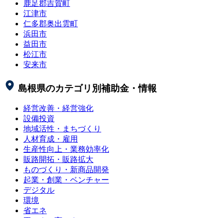
鹿足郡吉賀町
江津市
仁多郡奥出雲町
浜田市
益田市
松江市
安来市
島根県
のカテゴリ別補助金・情報
経営改善・経営強化
設備投資
地域活性・まちづくり
人材育成・雇用
生産性向上・業務効率化
販路開拓・販路拡大
ものづくり・新商品開発
起業・創業・ベンチャー
デジタル
環境
省エネ