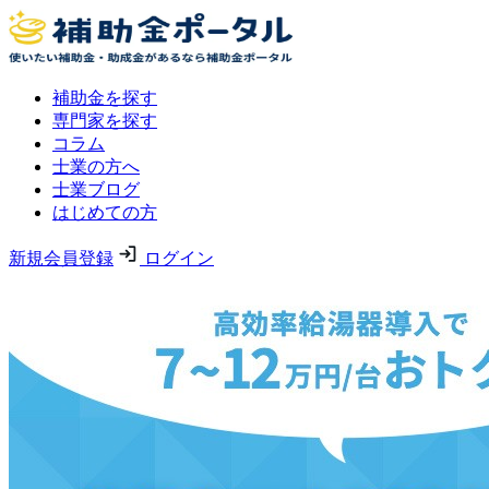
補助金を探す
専門家を探す
コラム
士業の方へ
士業ブログ
はじめての方
新規会員登録
ログイン