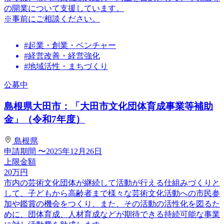
の開業について支援しています。
※事前にご相談ください。
#起業・創業・ベンチャー
#経営改善・経営強化
#地域活性・まちづくり
公募中
島根県大田市：「大田市文化団体育成事業等補助
金」（令和7年度）
島根県
申請期間
〜2025年12月26日
上限金額
20
万円
市内の芸術文化団体が継続して活動が行える仕組みづくりと
して、子どもから高齢者まで様々な芸術文化活動への市民参
加や鑑賞の機会をつくり、また、その活動の活性化を図るた
めに、団体育成、人材育成などが期待できる持続可能な事業