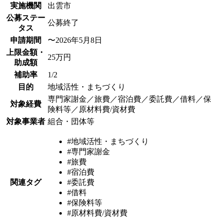
実施機関
出雲市
公募ステー
公募終了
タス
申請期間
〜2026年5月8日
上限金額・
25万円
助成額
補助率
1/2
目的
地域活性・まちづくり
専門家謝金／旅費／宿泊費／委託費／借料／保
対象経費
険料等／原材料費/資材費
対象事業者
組合・団体等
#地域活性・まちづくり
#専門家謝金
#旅費
#宿泊費
関連タグ
#委託費
#借料
#保険料等
#原材料費/資材費