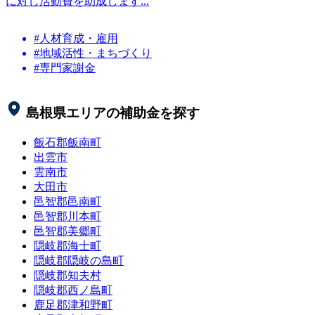
に対し活動費を助成します...
#人材育成・雇用
#地域活性・まちづくり
#専門家謝金
島根県
エリアの補助金を探す
飯石郡飯南町
出雲市
雲南市
大田市
邑智郡邑南町
邑智郡川本町
邑智郡美郷町
隠岐郡海士町
隠岐郡隠岐の島町
隠岐郡知夫村
隠岐郡西ノ島町
鹿足郡津和野町