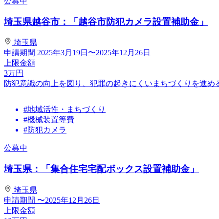
公募中
埼玉県越谷市：「越谷市防犯カメラ設置補助金」
埼玉県
申請期間
2025年3月19日〜2025年12月26日
上限金額
3
万円
防犯意識の向上を図り、犯罪の起きにくいまちづくりを進め
#地域活性・まちづくり
#機械装置等費
#防犯カメラ
公募中
埼玉県：「集合住宅宅配ボックス設置補助金」
埼玉県
申請期間
〜2025年12月26日
上限金額