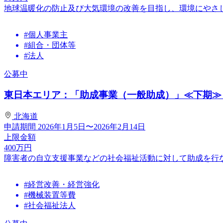
地球温暖化の防止及び大気環境の改善を目指し、環境にやさ
#個人事業主
#組合・団体等
#法人
公募中
東日本エリア：「助成事業（一般助成）」≪下期≫
北海道
申請期間
2026年1月5日〜2026年2月14日
上限金額
400
万円
障害者の自立支援事業などの社会福祉活動に対して助成を行
#経営改善・経営強化
#機械装置等費
#社会福祉法人