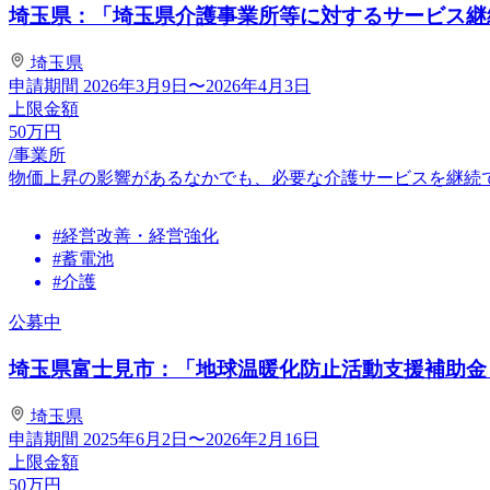
埼玉県：「埼玉県介護事業所等に対するサービス継
埼玉県
申請期間
2026年3月9日〜2026年4月3日
上限金額
50
万円
/事業所
物価上昇の影響があるなかでも、必要な介護サービスを継続
#経営改善・経営強化
#蓄電池
#介護
公募中
埼玉県富士見市：「地球温暖化防止活動支援補助金（
埼玉県
申請期間
2025年6月2日〜2026年2月16日
上限金額
50
万円