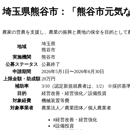
埼玉県熊谷市：「熊谷市元気
農家の営農を支援し、農業の振興と農地の保全を目的として
埼玉県
地域
熊谷市
実施機関
熊谷市
公募ステータス
公募終了
申請期間
2026年5月1日〜2026年6月30日
上限金額・助成額
20万円
補助率
3/10（認定新規就農者は、1/2） ※採択
目的
経営改善・経営強化／設備投資
対象経費
機械装置等費
対象事業者
農業法人／農業団体／個人農業者
#経営改善・経営強化
#設備投資