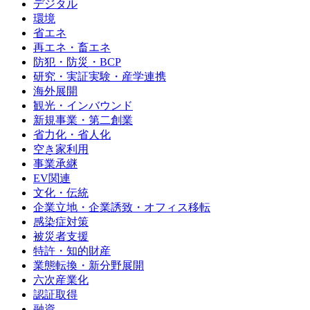
デジタル
環境
省エネ
再エネ・畜エネ
防犯・防災・BCP
研究・実証実験・産学連携
海外展開
観光・インバウンド
新規事業・第二創業
省力化・省人化
空き家利用
事業承継
EV関連
文化・伝統
企業立地・企業誘致・オフィス移転
感染症対策
被災者支援
特許・知的財産
業態転換・新分野展開
六次産業化
認証取得
融資