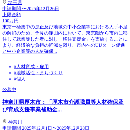
埼玉県
申請期間
〜2025年12月26日
上限金額
100
万円
東京一極集中の是正及び地域の中小企業等における人手不足
の解消のため、予算の範囲内において、東京圏から市内に移
住して就業等した者に対し「移住支援金」を支給することに
より、経済的な負担の軽減を図り、市内へのUIJターン促進
と中小企業等の人材確保...
#人材育成・雇用
#地域活性・まちづくり
#個人
公募中
神奈川県厚木市：「厚木市介護職員等人材確保及
び育成支援事業補助金...
神奈川
申請期間
2025年12月1日〜2025年12月28日