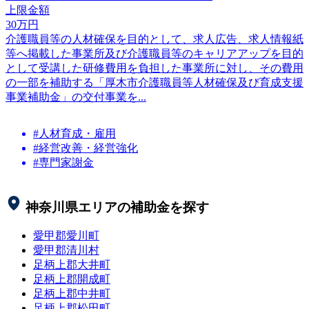
上限金額
30
万円
介護職員等の人材確保を目的として、求人広告、求人情報紙
等へ掲載した事業所及び介護職員等のキャリアアップを目的
として受講した研修費用を負担した事業所に対し、その費用
の一部を補助する「厚木市介護職員等人材確保及び育成支援
事業補助金」の交付事業を...
#人材育成・雇用
#経営改善・経営強化
#専門家謝金
神奈川県
エリアの補助金を探す
愛甲郡愛川町
愛甲郡清川村
足柄上郡大井町
足柄上郡開成町
足柄上郡中井町
足柄上郡松田町