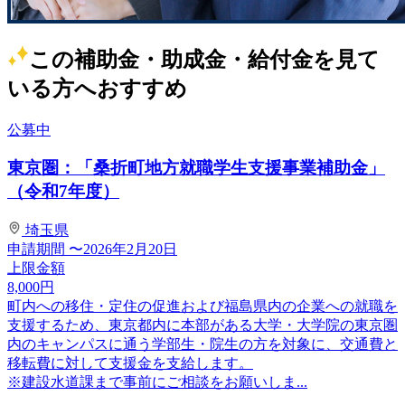
この補助金・助成金・給付金を見て
いる方へおすすめ
公募中
東京圏：「桑折町地方就職学生支援事業補助金」
（令和7年度）
埼玉県
申請期間
〜2026年2月20日
上限金額
8,000
円
町内への移住・定住の促進および福島県内の企業への就職を
支援するため、東京都内に本部がある大学・大学院の東京圏
内のキャンパスに通う学部生・院生の方を対象に、交通費と
移転費に対して支援金を支給します。
※建設水道課まで事前にご相談をお願いしま...