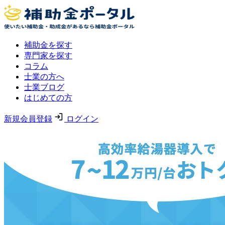
補助金を探す
専門家を探す
コラム
士業の方へ
士業ブログ
はじめての方
新規会員登録
ログイン