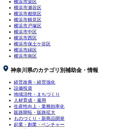
横浜市栄区
横浜市瀬谷区
横浜市都筑区
横浜市鶴見区
横浜市戸塚区
横浜市中区
横浜市西区
横浜市保土ケ谷区
横浜市緑区
横浜市南区
神奈川県
のカテゴリ別補助金・情報
経営改善・経営強化
設備投資
地域活性・まちづくり
人材育成・雇用
生産性向上・業務効率化
販路開拓・販路拡大
ものづくり・新商品開発
起業・創業・ベンチャー