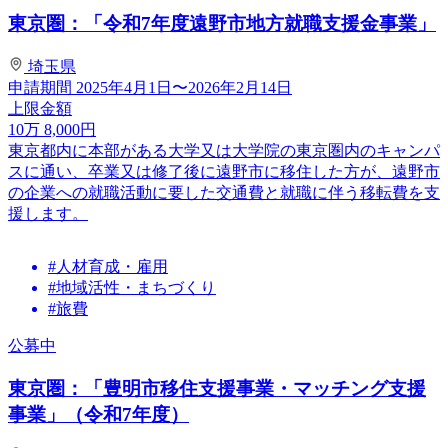
東京圏：「令和7年度遠野市地方就職支援金事業」
埼玉県
申請期間
2025年4月1日〜2026年2月14日
上限金額
10
万
8,000
円
東京都内に本部がある大学又は大学院の東京圏内のキャンパ
スに通い、卒業又は修了後に遠野市に移住した方が、遠野市
の企業への就職活動に要した交通費と就職に伴う移転費を支
援します。
#人材育成・雇用
#地域活性・まちづくり
#旅費
公募中
東京圏：「豊明市移住支援事業・マッチング支援
事業」（令和7年度）