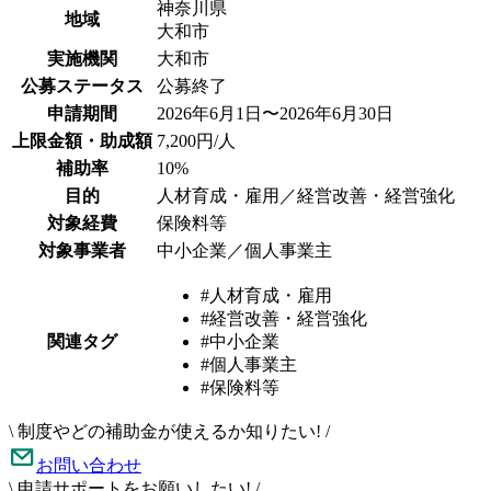
神奈川県
地域
大和市
実施機関
大和市
公募ステータス
公募終了
申請期間
2026年6月1日〜2026年6月30日
上限金額・助成額
7,200円/人
補助率
10%
目的
人材育成・雇用／経営改善・経営強化
対象経費
保険料等
対象事業者
中小企業／個人事業主
#人材育成・雇用
#経営改善・経営強化
関連タグ
#中小企業
#個人事業主
#保険料等
\
制度やどの補助金が使えるか知りたい!
/
お問い合わせ
\
申請サポートをお願いしたい!
/