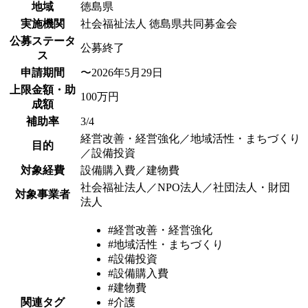
地域
徳島県
実施機関
社会福祉法人 徳島県共同募金会
公募ステータ
公募終了
ス
申請期間
〜2026年5月29日
上限金額・助
100万円
成額
補助率
3/4
経営改善・経営強化／地域活性・まちづくり
目的
／設備投資
対象経費
設備購入費／建物費
社会福祉法人／NPO法人／社団法人・財団
対象事業者
法人
#経営改善・経営強化
#地域活性・まちづくり
#設備投資
#設備購入費
#建物費
関連タグ
#介護