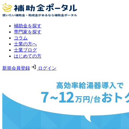
補助金を探す
専門家を探す
コラム
士業の方へ
士業ブログ
はじめての方
新規会員登録
ログイン