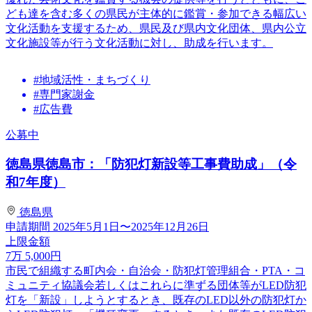
ども達を含む多くの県民が主体的に鑑賞・参加できる幅広い
文化活動を支援するため、県民及び県内文化団体、県内公立
文化施設等が行う文化活動に対し、助成を行います。
#地域活性・まちづくり
#専門家謝金
#広告費
公募中
徳島県徳島市：「防犯灯新設等工事費助成」（令
和7年度）
徳島県
申請期間
2025年5月1日〜2025年12月26日
上限金額
7
万
5,000
円
市民で組織する町内会・自治会・防犯灯管理組合・PTA・コ
ミュニティ協議会若しくはこれらに準ずる団体等がLED防犯
灯を「新設」しようとするとき、既存のLED以外の防犯灯か