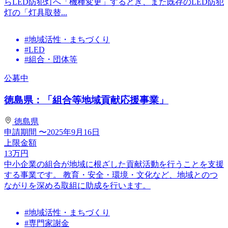
らLED防犯灯へ「機種変更」するとき、また既存のLED防犯
灯の「灯具取替...
#地域活性・まちづくり
#LED
#組合・団体等
公募中
徳島県：「組合等地域貢献応援事業」
徳島県
申請期間
〜2025年9月16日
上限金額
13
万円
中小企業の組合が地域に根ざした貢献活動を行うことを支援
する事業です。 教育・安全・環境・文化など、地域とのつ
ながりを深める取組に助成を行います。
#地域活性・まちづくり
#専門家謝金