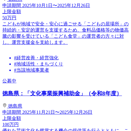
申請期間
2025年10月1日〜2025年12月26日
上限金額
50
万円
こどもが地域で安全・安心に過ごせる「こどもの居場所」の
持続的・安定的運営を支援するため、食料品価格等の物価高
騰の影響を受けている「こども食堂」の運営者の方々に対
し、運営支援金を支給します。
#経営改善・経営強化
#地域活性・まちづくり
#当該地域事業者
公募中
徳島県：「文化事業振興補助金」（令和8年度）
徳島県
申請期間
2025年11月21日〜2025年12月26日
上限金額
100
万円
優れた芸術文化を鑑賞する機会の提供等を行うとともに、こ