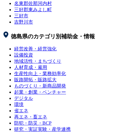
名東郡佐那河内村
三好郡東みよし町
三好市
吉野川市
徳島県
のカテゴリ別補助金・情報
経営改善・経営強化
設備投資
地域活性・まちづくり
人材育成・雇用
生産性向上・業務効率化
販路開拓・販路拡大
ものづくり・新商品開発
起業・創業・ベンチャー
デジタル
環境
省エネ
再エネ・畜エネ
防犯・防災・BCP
研究・実証実験・産学連携