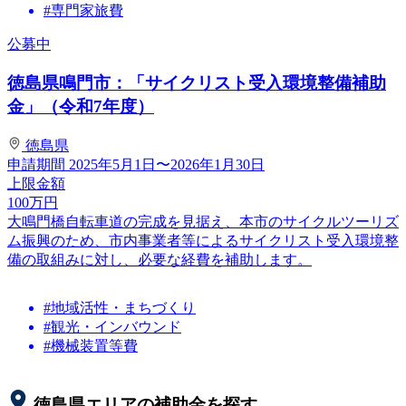
#専門家旅費
公募中
徳島県鳴門市：「サイクリスト受入環境整備補助
金」（令和7年度）
徳島県
申請期間
2025年5月1日〜2026年1月30日
上限金額
100
万円
大鳴門橋自転車道の完成を見据え、本市のサイクルツーリズ
ム振興のため、市内事業者等によるサイクリスト受入環境整
備の取組みに対し、必要な経費を補助します。
#地域活性・まちづくり
#観光・インバウンド
#機械装置等費
徳島県
エリアの補助金を探す