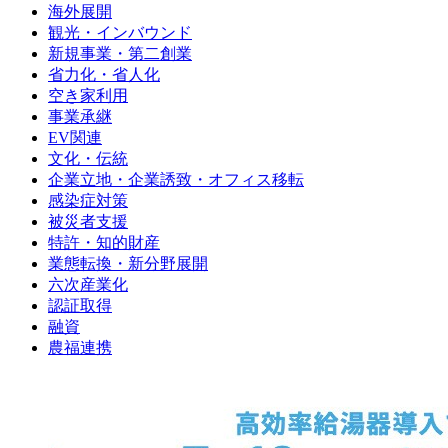
海外展開
観光・インバウンド
新規事業・第二創業
省力化・省人化
空き家利用
事業承継
EV関連
文化・伝統
企業立地・企業誘致・オフィス移転
感染症対策
被災者支援
特許・知的財産
業態転換・新分野展開
六次産業化
認証取得
融資
農福連携