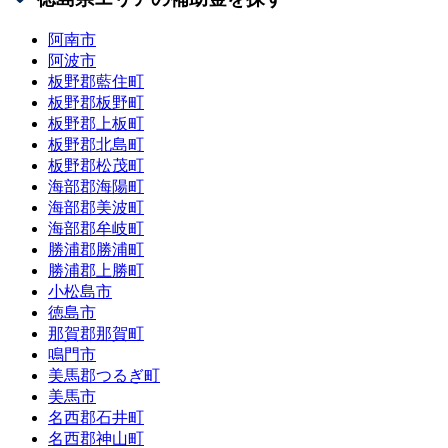
阿南市
阿波市
板野郡藍住町
板野郡板野町
板野郡上板町
板野郡北島町
板野郡松茂町
海部郡海陽町
海部郡美波町
海部郡牟岐町
勝浦郡勝浦町
勝浦郡上勝町
小松島市
徳島市
那賀郡那賀町
鳴門市
美馬郡つるぎ町
美馬市
名西郡石井町
名西郡神山町