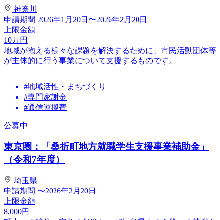
神奈川
申請期間
2026年1月20日〜2026年2月20日
上限金額
10
万円
地域が抱える様々な課題を解決するために、市民活動団体等
が主体的に行う事業について支援するものです。
#地域活性・まちづくり
#専門家謝金
#通信運搬費
公募中
東京圏：「桑折町地方就職学生支援事業補助金」
（令和7年度）
埼玉県
申請期間
〜2026年2月20日
上限金額
8,000
円