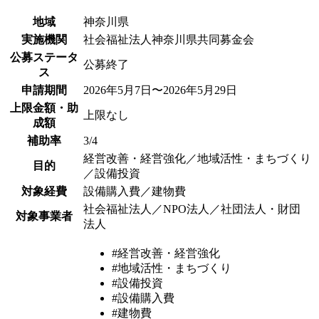
地域
神奈川県
実施機関
社会福祉法人神奈川県共同募金会
公募ステータ
公募終了
ス
申請期間
2026年5月7日〜2026年5月29日
上限金額・助
上限なし
成額
補助率
3/4
経営改善・経営強化／地域活性・まちづくり
目的
／設備投資
対象経費
設備購入費／建物費
社会福祉法人／NPO法人／社団法人・財団
対象事業者
法人
#経営改善・経営強化
#地域活性・まちづくり
#設備投資
#設備購入費
#建物費