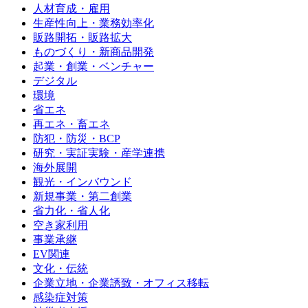
人材育成・雇用
生産性向上・業務効率化
販路開拓・販路拡大
ものづくり・新商品開発
起業・創業・ベンチャー
デジタル
環境
省エネ
再エネ・畜エネ
防犯・防災・BCP
研究・実証実験・産学連携
海外展開
観光・インバウンド
新規事業・第二創業
省力化・省人化
空き家利用
事業承継
EV関連
文化・伝統
企業立地・企業誘致・オフィス移転
感染症対策