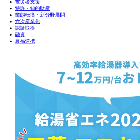
被災者支援
特許・知的財産
業態転換・新分野展開
六次産業化
認証取得
融資
農福連携