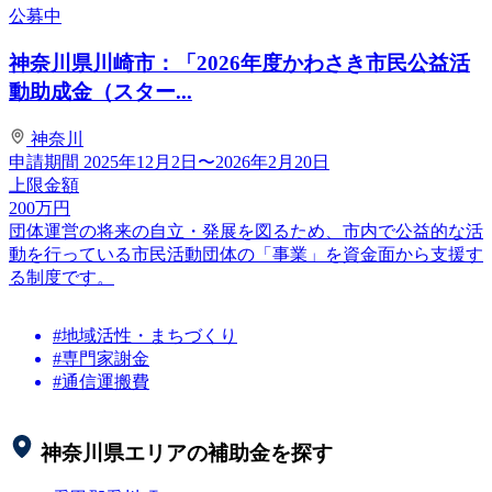
公募中
神奈川県川崎市：「2026年度かわさき市民公益活
動助成金（スター...
神奈川
申請期間
2025年12月2日〜2026年2月20日
上限金額
200
万円
団体運営の将来の自立・発展を図るため、市内で公益的な活
動を行っている市民活動団体の「事業」を資金面から支援す
る制度です。
#地域活性・まちづくり
#専門家謝金
#通信運搬費
神奈川県
エリアの補助金を探す