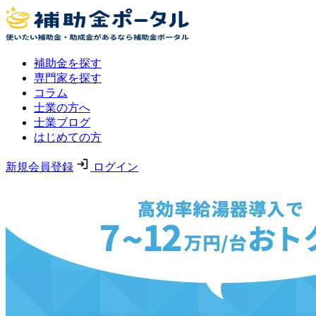
補助金を探す
専門家を探す
コラム
士業の方へ
士業ブログ
はじめての方
新規会員登録
ログイン