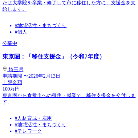
たは大学院を卒業・修了して市に移住した方に、支援金を支
給します。
#地域活性・まちづくり
#個人
公募中
東京圏：「移住支援金」（令和7年度）
埼玉県
申請期間
〜2026年2月13日
上限金額
100
万円
東京圏から倉敷市への移住・就業で、移住支援金を交付しま
す。
#人材育成・雇用
#地域活性・まちづくり
#テレワーク