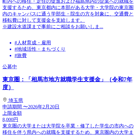
町内への移住・定住の促進および福島県内の企業への就職を
支援するため、東京都内に本部がある大学・大学院の東京圏
内のキャンパスに通う学部生・院生の方を対象に、交通費と
移転費に対して支援金を支給します。
※建設水道課まで事前にご相談をお願いしま...
#人材育成・雇用
#地域活性・まちづくり
#旅費
公募中
東京圏：「相馬市地方就職学生支援金」（令和7年
度）
埼玉県
申請期間
〜2026年2月20日
上限金額
8,000
円
東京圏の大学または大学院を卒業・修了した学生の市内への
移住を伴う県内への就職を支援するため、東京圏内の大学ま