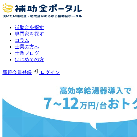
補助金を探す
専門家を探す
コラム
士業の方へ
士業ブログ
はじめての方
新規会員登録
ログイン