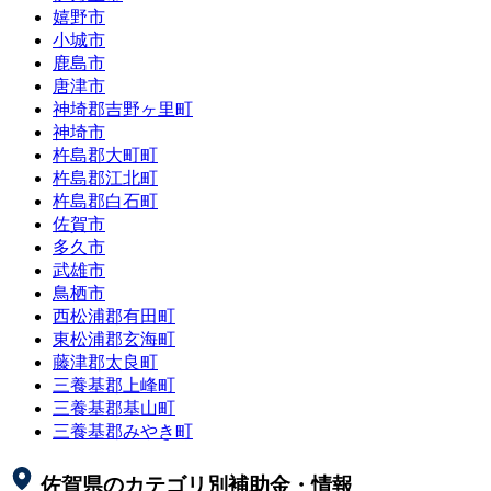
嬉野市
小城市
鹿島市
唐津市
神埼郡吉野ヶ里町
神埼市
杵島郡大町町
杵島郡江北町
杵島郡白石町
佐賀市
多久市
武雄市
鳥栖市
西松浦郡有田町
東松浦郡玄海町
藤津郡太良町
三養基郡上峰町
三養基郡基山町
三養基郡みやき町
佐賀県
のカテゴリ別補助金・情報