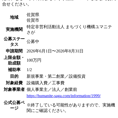
合せください。
佐賀県
地域
佐賀市
特定非営利活動法人 まちづくり機構ユマニテ
実施機関
さが
公募ステー
公募中
タス
申請期間
2026年6月1日〜2026年8月31日
上限金額・
100万円
助成額
補助率
1/2
目的
新規事業・第二創業／設備投資
対象経費
設備購入費／工事費
対象事業者
個人事業主／法人／創業前
https://humanite-saga.com/information/1999/
公式公募ペ
※終了している可能性がありますので、実施機
ージ
関にご確認ください。