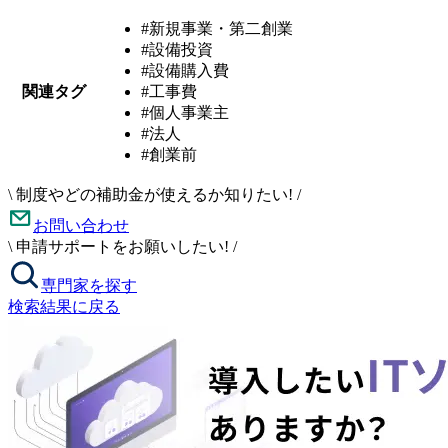
#新規事業・第二創業
#設備投資
#設備購入費
関連タグ
#工事費
#個人事業主
#法人
#創業前
\
制度やどの補助金が使えるか知りたい!
/
お問い合わせ
\
申請サポートをお願いしたい!
/
専門家を探す
検索結果に戻る