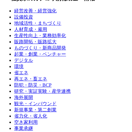
経営改善・経営強化
設備投資
地域活性・まちづくり
人材育成・雇用
生産性向上・業務効率化
販路開拓・販路拡大
ものづくり・新商品開発
起業・創業・ベンチャー
デジタル
環境
省エネ
再エネ・畜エネ
防犯・防災・BCP
研究・実証実験・産学連携
海外展開
観光・インバウンド
新規事業・第二創業
省力化・省人化
空き家利用
事業承継