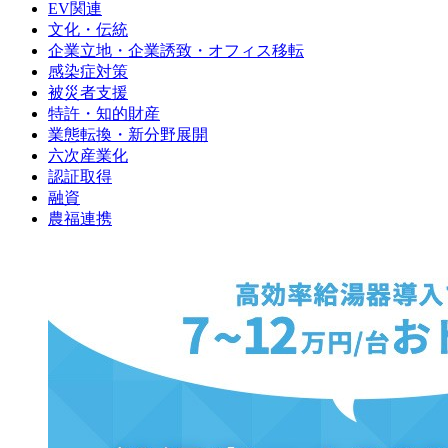
EV関連
文化・伝統
企業立地・企業誘致・オフィス移転
感染症対策
被災者支援
特許・知的財産
業態転換・新分野展開
六次産業化
認証取得
融資
農福連携