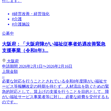
付します。
#経営改善・経営強化
#介護
#介護施設
公募中
大阪府：「大阪府障がい福祉従事者処遇改善緊急
支援事業（令和8年3...
大阪府
申請期間
2026年2月1日〜2026年2月16日
上限金額
--
必要な対応を行うこととされている令和8年度障がい福祉サ
ービス等報酬改定の時期を待たず、人材流出を防ぐための緊
急的対応として、賃上げの支援を行うことを目的として、障
がい福祉サービス事業者等に対し、必要な経費を交付するも
のです。