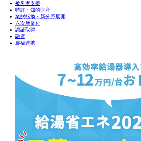
被災者支援
特許・知的財産
業態転換・新分野展開
六次産業化
認証取得
融資
農福連携