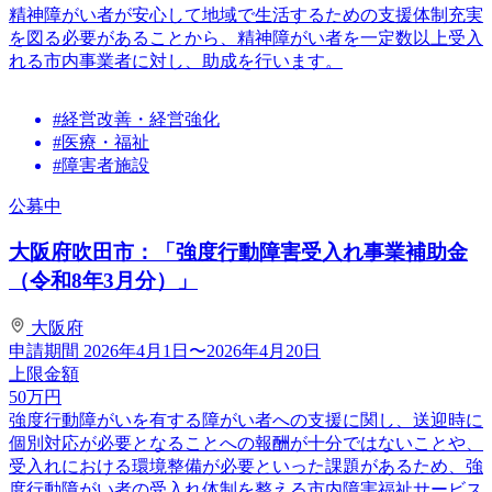
精神障がい者が安心して地域で生活するための支援体制充実
を図る必要があることから、精神障がい者を一定数以上受入
れる市内事業者に対し、助成を行います。
#経営改善・経営強化
#医療・福祉
#障害者施設
公募中
大阪府吹田市：「強度行動障害受入れ事業補助金
（令和8年3月分）」
大阪府
申請期間
2026年4月1日〜2026年4月20日
上限金額
50
万円
強度行動障がいを有する障がい者への支援に関し、送迎時に
個別対応が必要となることへの報酬が十分ではないことや、
受入れにおける環境整備が必要といった課題があるため、強
度行動障がい者の受入れ体制を整える市内障害福祉サービス