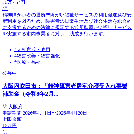
26
万
467
円
/月
精神障がい者の通所型障がい福祉サービスの利用促進及び安
定利用を図るため、障害者の日常生活及び社会生活を総合的
に支援するための法律に規定する通所型障がい福祉サービス
を実施する市内事業者に対し、助成を行います。
#人材育成・雇用
#経営改善・経営強化
#医療・福祉
公募中
大阪府吹田市：「精神障害者居宅介護受入れ事業
補助金（令和8年2月...
大阪府
申請期間
2026年4月1日〜2026年4月20日
上限金額
16
万円
/月