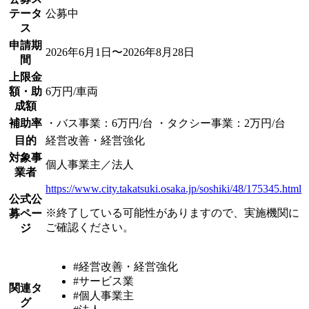
テータ
公募中
ス
申請期
2026年6月1日〜2026年8月28日
間
上限金
額・助
6万円/車両
成額
補助率
・バス事業：6万円/台 ・タクシー事業：2万円/台
目的
経営改善・経営強化
対象事
個人事業主／法人
業者
https://www.city.takatsuki.osaka.jp/soshiki/48/175345.html
公式公
※終了している可能性がありますので、実施機関に
募ペー
ご確認ください。
ジ
#経営改善・経営強化
#サービス業
関連タ
#個人事業主
グ