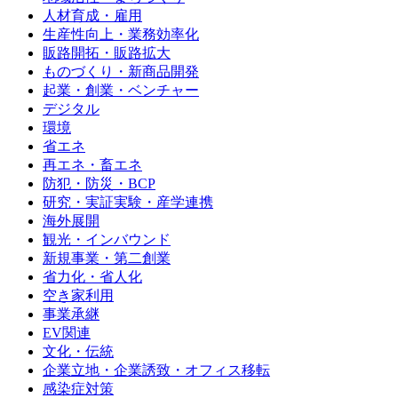
人材育成・雇用
生産性向上・業務効率化
販路開拓・販路拡大
ものづくり・新商品開発
起業・創業・ベンチャー
デジタル
環境
省エネ
再エネ・畜エネ
防犯・防災・BCP
研究・実証実験・産学連携
海外展開
観光・インバウンド
新規事業・第二創業
省力化・省人化
空き家利用
事業承継
EV関連
文化・伝統
企業立地・企業誘致・オフィス移転
感染症対策