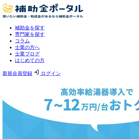
補助金を探す
専門家を探す
コラム
士業の方へ
士業ブログ
はじめての方
新規会員登録
ログイン