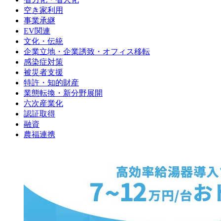
空き家利用
事業承継
EV関連
文化・伝統
企業立地・企業誘致・オフィス移転
感染症対策
被災者支援
特許・知的財産
業態転換・新分野展開
六次産業化
認証取得
融資
農福連携