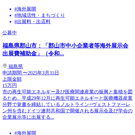
#海外展開
#地域活性・まちづくり
#出展料・出店料
公募中
福島県郡山市：「郡山市中小企業者等海外展示会
出展費補助金」（令和...
福島県
申請期間
〜2025年3月31日
上限金額
15
万円
市の再生可能エネルギー及び医療関連産業の振興と集積を図
るため、平成29年12月に再生可能エネルギーと医療機器産業
分野で覚書を締結しているノルトライン=ヴェストファーレ
ン州を含むドイツ連邦共和国で開催される展示会及び学会の
企業展示等に出展する...
#海外展開