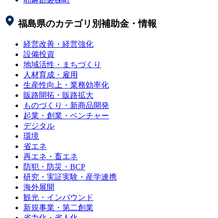
福島県
のカテゴリ別補助金・情報
経営改善・経営強化
設備投資
地域活性・まちづくり
人材育成・雇用
生産性向上・業務効率化
販路開拓・販路拡大
ものづくり・新商品開発
起業・創業・ベンチャー
デジタル
環境
省エネ
再エネ・畜エネ
防犯・防災・BCP
研究・実証実験・産学連携
海外展開
観光・インバウンド
新規事業・第二創業
省力化・省人化