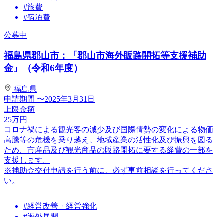
#旅費
#宿泊費
公募中
福島県郡山市：「郡山市海外販路開拓等支援補助
金」（令和6年度）
福島県
申請期間
〜2025年3月31日
上限金額
25
万円
コロナ禍による観光客の減少及び国際情勢の変化による物価
高騰等の危機を乗り越え、地域産業の活性化及び振興を図る
ため、市産品及び観光商品の販路開拓に要する経費の一部を
支援します。
※補助金交付申請を行う前に、必ず事前相談を行ってくださ
い。
#経営改善・経営強化
#海外展開