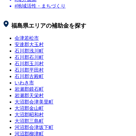
#地域活性・まちづくり
福島県
エリアの補助金を探す
会津若松市
安達郡大玉村
石川郡浅川町
石川郡石川町
石川郡玉川村
石川郡平田村
石川郡古殿町
いわき市
岩瀬郡鏡石町
岩瀬郡天栄村
大沼郡会津美里町
大沼郡金山町
大沼郡昭和村
大沼郡三島町
河沼郡会津坂下町
河沼郡柳津町