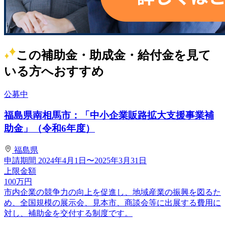
この補助金・助成金・給付金を見て
いる方へおすすめ
公募中
福島県南相馬市：「中小企業販路拡大支援事業補
助金」（令和6年度）
福島県
申請期間
2024年4月1日〜2025年3月31日
上限金額
100
万円
市内企業の競争力の向上を促進し、地域産業の振興を図るた
め、全国規模の展示会、見本市、商談会等に出展する費用に
対し、補助金を交付する制度です。