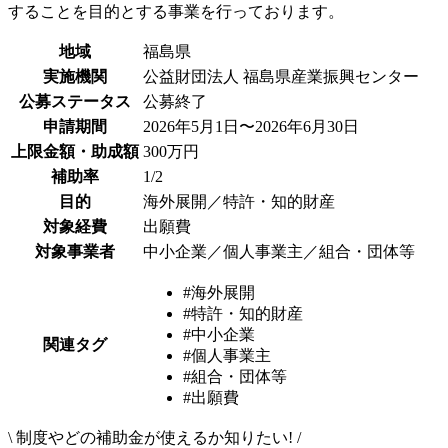
することを目的とする事業を行っております。
地域
福島県
実施機関
公益財団法人 福島県産業振興センター
公募ステータス
公募終了
申請期間
2026年5月1日〜2026年6月30日
上限金額・助成額
300万円
補助率
1/2
目的
海外展開／特許・知的財産
対象経費
出願費
対象事業者
中小企業／個人事業主／組合・団体等
#海外展開
#特許・知的財産
#中小企業
関連タグ
#個人事業主
#組合・団体等
#出願費
\
制度やどの補助金が使えるか知りたい!
/