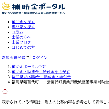
補助金を探す
専門家を探す
コラム
士業の方へ
士業ブログ
はじめての方
新規会員登録
ログイン
補助金ポータルTOP
補助金・助成金・給付金をさがす
福島県 の補助金・助成金・給付金
福島県猪苗代町：「猪苗代町農業用機械整備事業補助金
表示されている情報は、過去の公募内容を参考として表示し