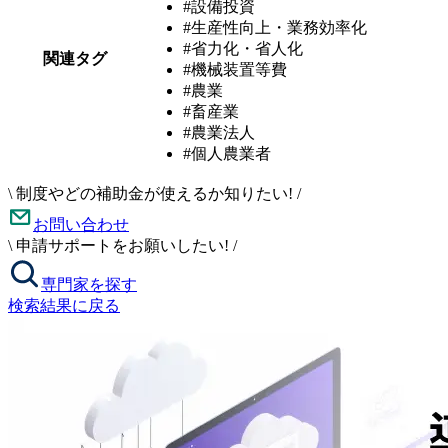
#設備投資
#生産性向上・業務効率化
#省力化・省人化
関連タグ
#機械装置等費
#農業
#畜産業
#農業法人
#個人農業者
\
制度やどの補助金が使えるか知りたい!
/
お問い合わせ
\
申請サポートをお願いしたい!
/
専門家を探す
検索結果に戻る