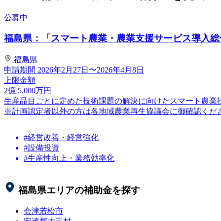
公募中
福島県：「スマート農業・農業支援サービス導入総合
福島県
申請期間
2026年2月27日〜2026年4月8日
上限金額
2
億
5,000
万円
生産品目ごとに定めた技術課題の解決に向けたスマート農業
※計画認定者以外の方は各地域農業再生協議会に御確認くだ
#経営改善・経営強化
#設備投資
#生産性向上・業務効率化
福島県
エリアの補助金を探す
会津若松市