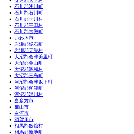
安達郡大玉村
石川郡浅川町
石川郡石川町
石川郡玉川村
石川郡平田村
石川郡古殿町
いわき市
岩瀬郡鏡石町
岩瀬郡天栄村
大沼郡会津美里町
大沼郡金山町
大沼郡昭和村
大沼郡三島町
河沼郡会津坂下町
河沼郡柳津町
河沼郡湯川村
喜多方市
郡山市
白河市
須賀川市
相馬郡飯舘村
相馬郡新地町