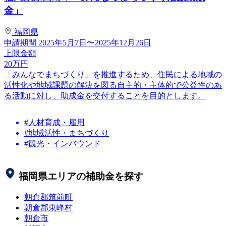
金」
福岡県
申請期間
2025年5月7日〜2025年12月26日
上限金額
20
万円
「みんなでまちづくり」を推進するため、住民による地域の
活性化や地域課題の解決を図る自主的・主体的で公益性のあ
る活動に対し、助成金を交付することを目的とします。
#人材育成・雇用
#地域活性・まちづくり
#観光・インバウンド
福岡県
エリアの補助金を探す
朝倉郡筑前町
朝倉郡東峰村
朝倉市