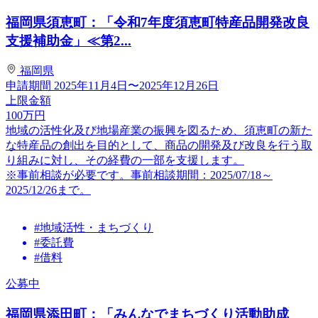
福岡県須恵町：「令和7年度須恵町特産品開発改良
支援補助金」≪第2...
福岡県
申請期間
2025年11月4日〜2025年12月26日
上限金額
100
万円
地域の活性化及び地場産業の振興を図るため、須恵町の新た
な特産品の創出を目的として、商品の開発及び改良を行う取
り組みに対し、その経費の一部を支援します。
※事前相談が必要です。事前相談期間：2025/07/18～
2025/12/26まで。
#地域活性・まちづくり
#委託費
#借料
公募中
福岡県添田町：「みんなでまちづくり活動助成