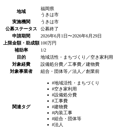
福岡県
地域
うきは市
実施機関
うきは市
公募ステータス
公募終了
申請期間
2026年6月1日〜2026年6月29日
上限金額・助成額
100万円
補助率
1/2
目的
地域活性・まちづくり／空き家利用
対象経費
設備処分費／工事費／建物費
対象事業者
組合・団体等／法人／創業前
#地域活性・まちづくり
#空き家利用
#設備処分費
#工事費
関連タグ
#建物費
#内装工事
#組合・団体等
#法人