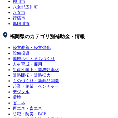
柳川市
八女郡広川町
八女市
行橋市
那珂川市
福岡県
のカテゴリ別補助金・情報
経営改善・経営強化
設備投資
地域活性・まちづくり
人材育成・雇用
生産性向上・業務効率化
販路開拓・販路拡大
ものづくり・新商品開発
起業・創業・ベンチャー
デジタル
環境
省エネ
再エネ・畜エネ
防犯・防災・BCP