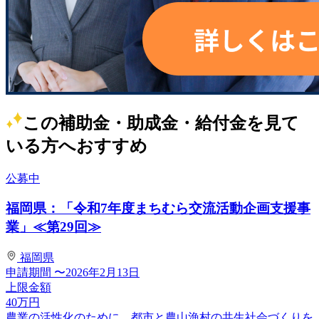
この補助金・助成金・給付金を見て
いる方へおすすめ
公募中
福岡県：「令和7年度まちむら交流活動企画支援事
業」≪第29回≫
福岡県
申請期間
〜2026年2月13日
上限金額
40
万円
農業の活性化のために、都市と農山漁村の共生社会づくりを