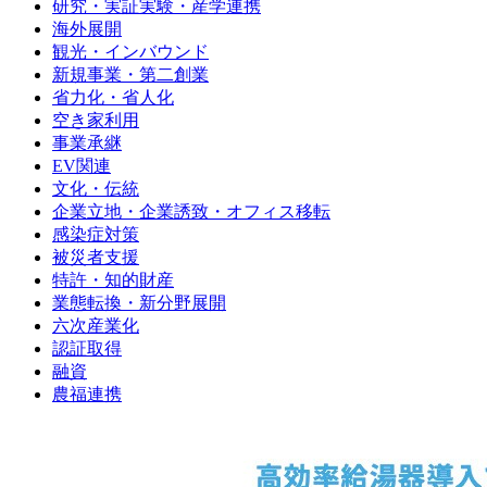
研究・実証実験・産学連携
海外展開
観光・インバウンド
新規事業・第二創業
省力化・省人化
空き家利用
事業承継
EV関連
文化・伝統
企業立地・企業誘致・オフィス移転
感染症対策
被災者支援
特許・知的財産
業態転換・新分野展開
六次産業化
認証取得
融資
農福連携