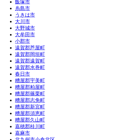
飯塚市
糸島市
うきは市
大川市
大野城市
大牟田市
小郡市
遠賀郡芦屋町
遠賀郡岡垣町
遠賀郡遠賀町
遠賀郡水巻町
春日市
糟屋郡宇美町
糟屋郡粕屋町
糟屋郡篠栗町
糟屋郡志免町
糟屋郡新宮町
糟屋郡須恵町
糟屋郡久山町
嘉穂郡桂川町
嘉麻市
北九州市小倉北区