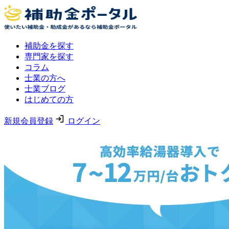
補助金を探す
専門家を探す
コラム
士業の方へ
士業ブログ
はじめての方
新規会員登録
ログイン