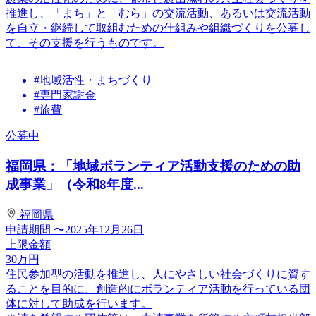
推進し、「まち」と「むら」の交流活動、あるいは交流活動
を自立・継続して取組むための仕組みや組織づくりを公募し
て、その支援を行うものです。
#地域活性・まちづくり
#専門家謝金
#旅費
公募中
福岡県：「地域ボランティア活動支援のための助
成事業」（令和8年度...
福岡県
申請期間
〜2025年12月26日
上限金額
30
万円
住民参加型の活動を推進し、人にやさしい社会づくりに資す
ることを目的に、創造的にボランティア活動を行っている団
体に対して助成を行います。