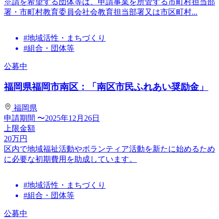
※請を希望する団体等は、申請事業を所管する市町村担当部
署・市町村教育委員会社会教育担当部署又は市区町村...
#地域活性・まちづくり
#組合・団体等
公募中
福岡県福岡市南区：「南区市民ふれあい奨励金」
福岡県
申請期間
〜2025年12月26日
上限金額
20
万円
区内で地域福祉活動やボランティア活動を新たに始めるため
に必要な初期費用を助成しています。
#地域活性・まちづくり
#組合・団体等
公募中