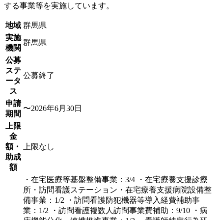
する事業等を実施しています。
地域
群馬県
実施
群馬県
機関
公募
ステ
公募終了
ータ
ス
申請
〜2026年6月30日
期間
上限
金
額・
上限なし
助成
額
・在宅医療等基盤整備事業：3/4 ・在宅療養支援診療
所・訪問看護ステーション・在宅療養支援病院設備整
備事業：1/2 ・訪問看護防犯機器等導入経費補助事
業：1/2 ・訪問看護複数人訪問事業費補助：9/10 ・病