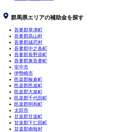
群馬県
エリアの補助金を探す
吾妻郡草津町
吾妻郡高山村
吾妻郡嬬恋村
吾妻郡中之条町
吾妻郡長野原町
吾妻郡東吾妻町
安中市
伊勢崎市
邑楽郡板倉町
邑楽郡邑楽町
邑楽郡大泉町
邑楽郡千代田町
邑楽郡明和町
太田市
甘楽郡甘楽町
甘楽郡下仁田町
甘楽郡南牧村