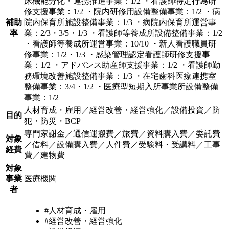
床機能分化・連携推進事業：1/2 ・看護師特定行為研
修支援事業：1/2 ・院内研修用設備整備事業：1/2 ・病
補助
院内保育所施設整備事業：1/3 ・病院内保育所運営事
率
業：2/3・3/5・1/3 ・看護師等養成所設備整備事業：1/2
・看護師等養成所運営事業：10/10 ・新人看護職員研
修事業：1/2・1/3 ・感染管理認定看護師研修支援事
業：1/2 ・アドバンス助産師支援事業：1/2 ・看護師勤
務環境改善施設整備事業：1/3 ・在宅歯科医療連携室
整備事業：3/4・1/2 ・医療型短期入所事業所設備整備
事業：1/2
人材育成・雇用／経営改善・経営強化／設備投資／防
目的
犯・防災・BCP
専門家謝金／通信運搬費／旅費／資料購入費／委託費
対象
／借料／設備購入費／人件費／受験料・受講料／工事
経費
費／建物費
対象
事業
医療機関
者
#人材育成・雇用
#経営改善・経営強化