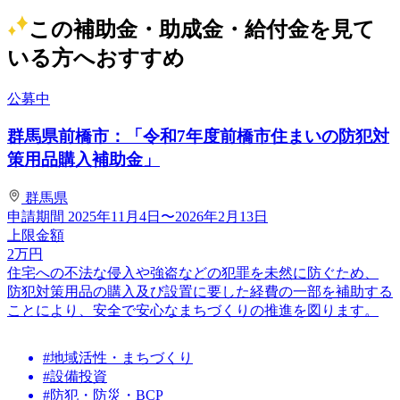
この補助金・助成金・給付金を見て
いる方へおすすめ
公募中
群馬県前橋市：「令和7年度前橋市住まいの防犯対
策用品購入補助金」
群馬県
申請期間
2025年11月4日〜2026年2月13日
上限金額
2
万円
住宅への不法な侵入や強盗などの犯罪を未然に防ぐため、
防犯対策用品の購入及び設置に要した経費の一部を補助する
ことにより、安全で安心なまちづくりの推進を図ります。
#地域活性・まちづくり
#設備投資
#防犯・防災・BCP