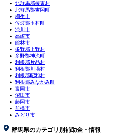
北群馬郡榛東村
北群馬郡吉岡町
桐生市
佐波郡玉村町
渋川市
高崎市
館林市
多野郡上野村
多野郡神流町
利根郡片品村
利根郡川場村
利根郡昭和村
利根郡みなかみ町
富岡市
沼田市
藤岡市
前橋市
みどり市
群馬県
のカテゴリ別補助金・情報