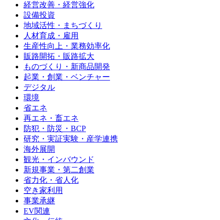
経営改善・経営強化
設備投資
地域活性・まちづくり
人材育成・雇用
生産性向上・業務効率化
販路開拓・販路拡大
ものづくり・新商品開発
起業・創業・ベンチャー
デジタル
環境
省エネ
再エネ・畜エネ
防犯・防災・BCP
研究・実証実験・産学連携
海外展開
観光・インバウンド
新規事業・第二創業
省力化・省人化
空き家利用
事業承継
EV関連