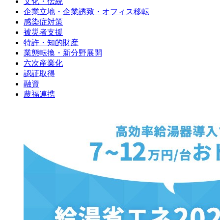
文化・伝統
企業立地・企業誘致・オフィス移転
感染症対策
被災者支援
特許・知的財産
業態転換・新分野展開
六次産業化
認証取得
融資
農福連携