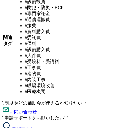
#設備投資
#防犯・防災・BCP
#専門家謝金
#通信運搬費
#旅費
#資料購入費
関連
#委託費
タグ
#借料
#設備購入費
#人件費
#受験料・受講料
#工事費
#建物費
#内装工事
#職場環境改善
#医療機関
\
制度やどの補助金が使えるか知りたい!
/
お問い合わせ
\
申請サポートをお願いしたい!
/