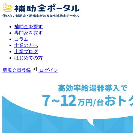
補助金を探す
専門家を探す
コラム
士業の方へ
士業ブログ
はじめての方
新規会員登録
ログイン