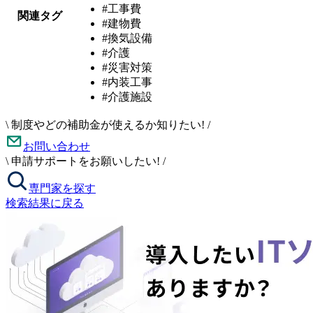
#工事費
関連タグ
#建物費
#換気設備
#介護
#災害対策
#内装工事
#介護施設
\
制度やどの補助金が使えるか知りたい!
/
お問い合わせ
\
申請サポートをお願いしたい!
/
専門家を探す
検索結果に戻る