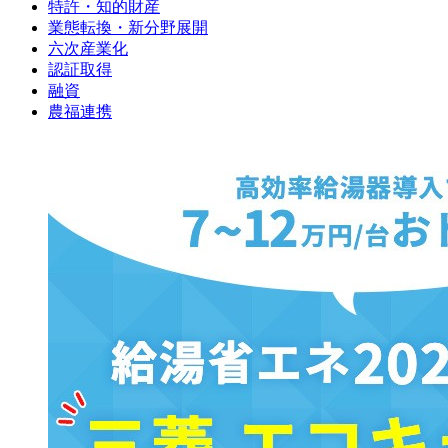
特許・知的財産
業態転換・新分野展開
六次産業化
認証取得
融資
農福連携