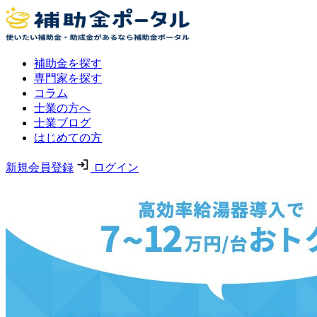
補助金を探す
専門家を探す
コラム
士業の方へ
士業ブログ
はじめての方
新規会員登録
ログイン