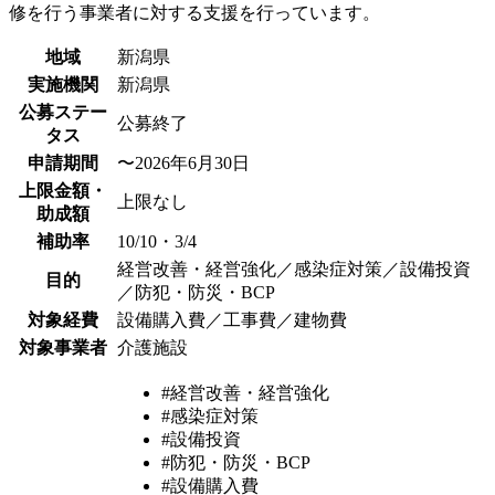
修を行う事業者に対する支援を行っています。
地域
新潟県
実施機関
新潟県
公募ステー
公募終了
タス
申請期間
〜2026年6月30日
上限金額・
上限なし
助成額
補助率
10/10・3/4
経営改善・経営強化／感染症対策／設備投資
目的
／防犯・防災・BCP
対象経費
設備購入費／工事費／建物費
対象事業者
介護施設
#経営改善・経営強化
#感染症対策
#設備投資
#防犯・防災・BCP
#設備購入費