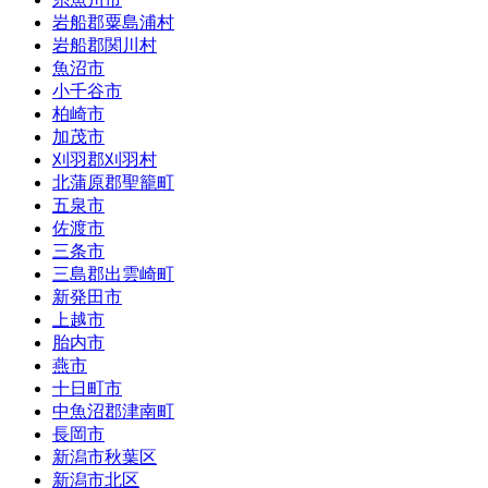
岩船郡粟島浦村
岩船郡関川村
魚沼市
小千谷市
柏崎市
加茂市
刈羽郡刈羽村
北蒲原郡聖籠町
五泉市
佐渡市
三条市
三島郡出雲崎町
新発田市
上越市
胎内市
燕市
十日町市
中魚沼郡津南町
長岡市
新潟市秋葉区
新潟市北区