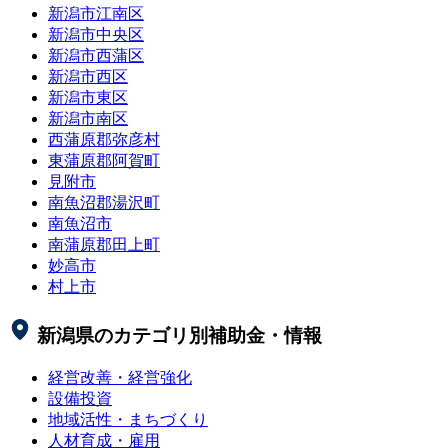
新潟市江南区
新潟市中央区
新潟市西蒲区
新潟市西区
新潟市東区
新潟市南区
西蒲原郡弥彦村
東蒲原郡阿賀町
見附市
南魚沼郡湯沢町
南魚沼市
南蒲原郡田上町
妙高市
村上市
新潟県
のカテゴリ別補助金・情報
経営改善・経営強化
設備投資
地域活性・まちづくり
人材育成・雇用