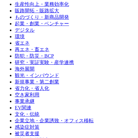
生産性向上・業務効率化
販路開拓・販路拡大
ものづくり・新商品開発
起業・創業・ベンチャー
デジタル
環境
省エネ
再エネ・畜エネ
防犯・防災・BCP
研究・実証実験・産学連携
海外展開
観光・インバウンド
新規事業・第二創業
省力化・省人化
空き家利用
事業承継
EV関連
文化・伝統
企業立地・企業誘致・オフィス移転
感染症対策
被災者支援