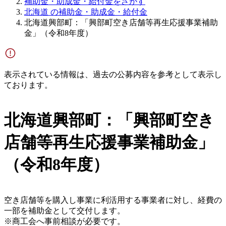
補助金・助成金・給付金をさがす
北海道 の補助金・助成金・給付金
北海道興部町：「興部町空き店舗等再生応援事業補助
金」（令和8年度）
表示されている情報は、過去の公募内容を参考として表示し
ております。
北海道興部町：「興部町空き
店舗等再生応援事業補助金」
（令和8年度）
空き店舗等を購入し事業に利活用する事業者に対し、経費の
一部を補助金として交付します。
※商工会へ事前相談が必要です。