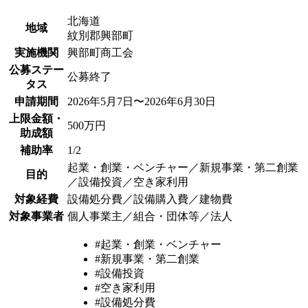
北海道
地域
紋別郡興部町
実施機関
興部町商工会
公募ステー
公募終了
タス
申請期間
2026年5月7日〜2026年6月30日
上限金額・
500万円
助成額
補助率
1/2
起業・創業・ベンチャー／新規事業・第二創業
目的
／設備投資／空き家利用
対象経費
設備処分費／設備購入費／建物費
対象事業者
個人事業主／組合・団体等／法人
#起業・創業・ベンチャー
#新規事業・第二創業
#設備投資
#空き家利用
#設備処分費