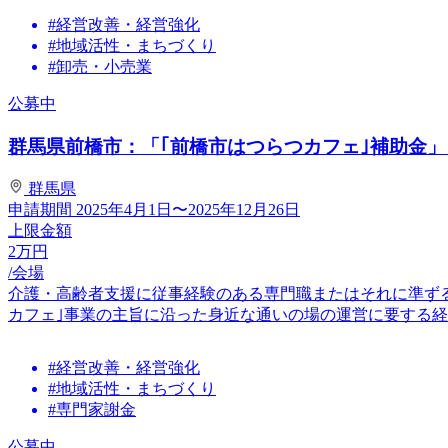
#経営改善・経営強化
#地域活性・まちづくり
#卸売・小売業
公募中
群馬県前橋市：「｢前橋市はつらつカフェ｣補助金」
群馬県
申請期間
2025年4月1日〜2025年12月26日
上限金額
2
万円
/会場
介護・高齢者支援に従事経験のある専門職またはそれに準ず
カフェ｣事業の主旨に沿った身近な通いの場の運営に要する経費
#経営改善・経営強化
#地域活性・まちづくり
#専門家謝金
公募中