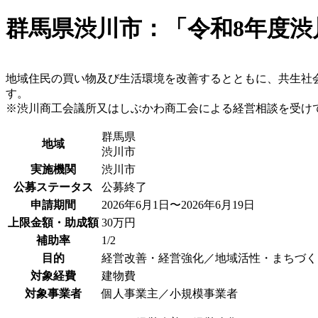
群馬県渋川市：「令和8年度渋
地域住民の買い物及び生活環境を改善するとともに、共生社
す。
※渋川商工会議所又はしぶかわ商工会による経営相談を受け
群馬県
地域
渋川市
実施機関
渋川市
公募ステータス
公募終了
申請期間
2026年6月1日〜2026年6月19日
上限金額・助成額
30万円
補助率
1/2
目的
経営改善・経営強化／地域活性・まちづく
対象経費
建物費
対象事業者
個人事業主／小規模事業者