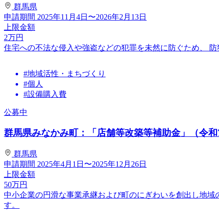
群馬県
申請期間
2025年11月4日〜2026年2月13日
上限金額
2
万円
住宅への不法な侵入や強盗などの犯罪を未然に防ぐため、 
#地域活性・まちづくり
#個人
#設備購入費
公募中
群馬県みなかみ町：「店舗等改築等補助金」（令和
群馬県
申請期間
2025年4月1日〜2025年12月26日
上限金額
50
万円
中小企業の円滑な事業承継および町のにぎわいを創出し地域
す。