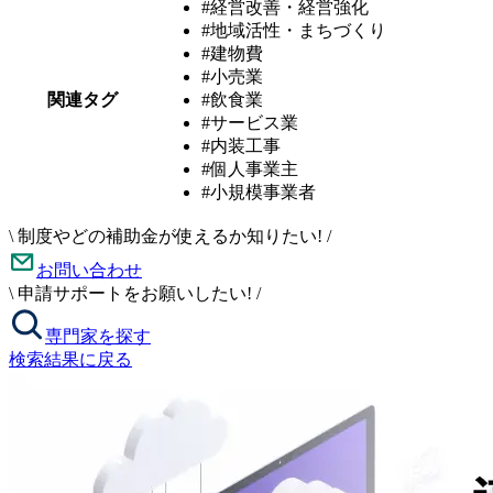
#経営改善・経営強化
#地域活性・まちづくり
#建物費
#小売業
関連タグ
#飲食業
#サービス業
#内装工事
#個人事業主
#小規模事業者
\
制度やどの補助金が使えるか知りたい!
/
お問い合わせ
\
申請サポートをお願いしたい!
/
専門家を探す
検索結果に戻る