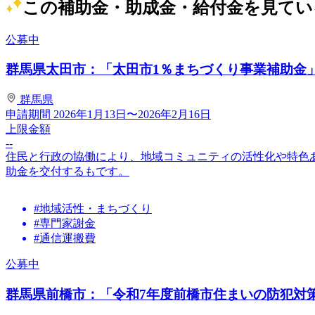
この補助金・助成金・給付金を見てい
公募中
群馬県太田市：「太田市1％まちづくり事業補助金」≪
群馬県
申請期間
2026年1月13日〜2026年2月16日
上限金額
--
住民と行政の協働により、地域コミュニティの活性化や特色
助金を交付するもです。
#地域活性・まちづくり
#専門家謝金
#通信運搬費
公募中
群馬県前橋市：「令和7年度前橋市住まいの防犯対