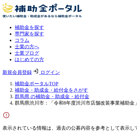
補助金を探す
専門家を探す
コラム
士業の方へ
士業ブログ
はじめての方
新規会員登録
ログイン
補助金ポータルTOP
補助金・助成金・給付金をさがす
群馬県 の補助金・助成金・給付金
群馬県渋川市：「令和8年度渋川市店舗改装事業補助金
表示されている情報は、過去の公募内容を参考として表示し