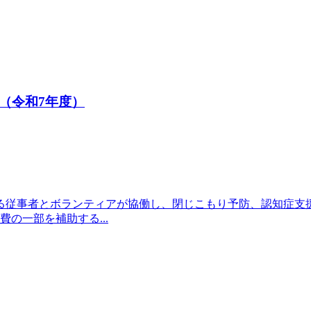
（令和7年度）
る従事者とボランティアが協働し、閉じこもり予防、認知症支
の一部を補助する...