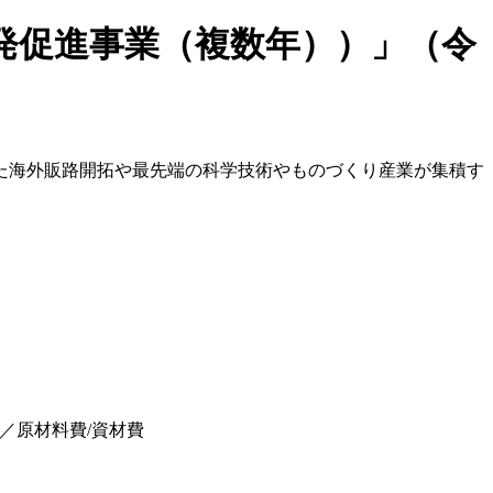
発促進事業（複数年））」（令
た海外販路開拓や最先端の科学技術やものづくり産業が集積す
／原材料費/資材費