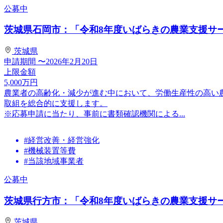
公募中
茨城県石岡市：「令和8年度いばらきの農業支援サービ
茨城県
申請期間
〜2026年2月20日
上限金額
5,000
万円
農業者の⾼齢化・減少が進む中において、労働⽣産性の⾼い
取組を総合的に⽀援します。
※応募申請に当たり、事前に書類確認機関による...
#経営改善・経営強化
#機械装置等費
#当該地域事業者
公募中
茨城県行方市：「令和8年度いばらきの農業支援サービ
茨城県