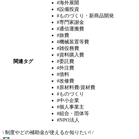
#海外展開
#設備投資
#ものづくり・新商品開発
#専門家謝金
#通信運搬費
#旅費
#機械装置等費
#雑役務費
#資料購入費
関連タグ
#委託費
#外注費
#借料
#改修費
#原材料費/資材費
#ものづくり
#中小企業
#個人事業主
#組合・団体等
#NPO法人
\
制度やどの補助金が使えるか知りたい!
/