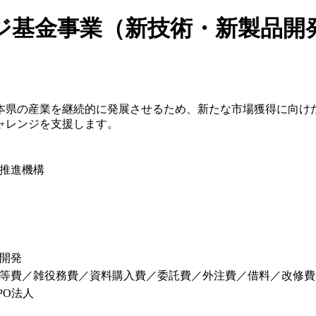
ジ基金事業（新技術・新製品開
本県の産業を継続的に発展させるため、新たな市場獲得に向け
ャレンジを支援します。
推進機構
開発
等費／雑役務費／資料購入費／委託費／外注費／借料／改修費
PO法人