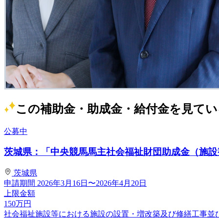
この補助金・助成金・給付金を見てい
公募中
茨城県：「中央競馬馬主社会福祉財団助成金（施設整
茨城県
申請期間
2026年3月16日〜2026年4月20日
上限金額
150
万円
社会福祉施設等における施設の設置・増改築及び修繕工事並