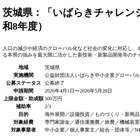
茨城県：「いばらきチャレン
和8年度）
人口の減少や経済のグローバル化など社会の変化に対応し、
る本県の強みを最大限に活かした新技術・新製品開発等のチ
地域
茨城県
実施機関
公益財団法人いばらき中小企業グローバル
公募ステータス
公募終了
申請期間
2026年4月1日〜2026年5月28日
上限金額・助成額
500万円
補助率
2/3
目的
海外展開／設備投資／ものづくり・新商品
対象経費
専門家謝金／通信運搬費／旅費／機械装置
対象事業者
中小企業／個人事業主／組合・団体等／N