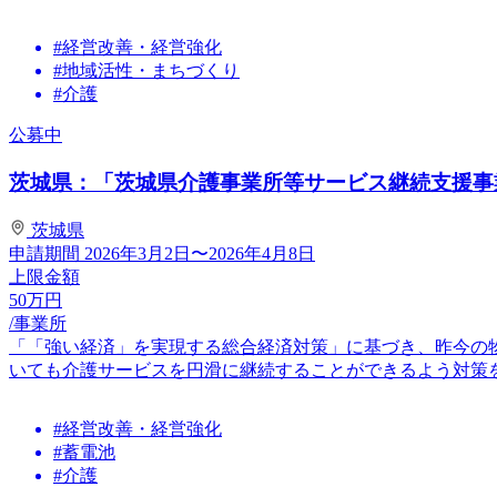
#経営改善・経営強化
#地域活性・まちづくり
#介護
公募中
茨城県：「茨城県介護事業所等サービス継続支援事
茨城県
申請期間
2026年3月2日〜2026年4月8日
上限金額
50
万円
/事業所
「「強い経済」を実現する総合経済対策」に基づき、昨今の
いても介護サービスを円滑に継続することができるよう対策を講
#経営改善・経営強化
#蓄電池
#介護