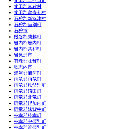
虻田郡ニセコ町
虻田郡真狩村
虻田郡留寿都村
石狩郡新篠津村
石狩郡当別町
石狩市
磯谷郡蘭越町
岩内郡岩内町
岩内郡共和町
岩見沢市
有珠郡壮瞥町
歌志内市
浦河郡浦河町
雨竜郡雨竜町
雨竜郡秩父別町
雨竜郡沼田町
雨竜郡北竜町
雨竜郡幌加内町
雨竜郡妹背牛町
枝幸郡枝幸町
枝幸郡中頓別町
枝幸郡浜頓別町