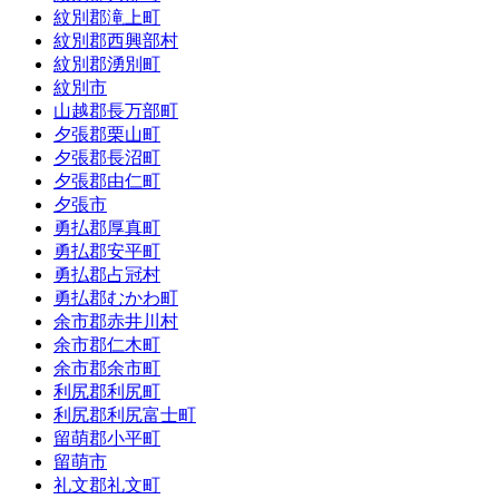
紋別郡滝上町
紋別郡西興部村
紋別郡湧別町
紋別市
山越郡長万部町
夕張郡栗山町
夕張郡長沼町
夕張郡由仁町
夕張市
勇払郡厚真町
勇払郡安平町
勇払郡占冠村
勇払郡むかわ町
余市郡赤井川村
余市郡仁木町
余市郡余市町
利尻郡利尻町
利尻郡利尻富士町
留萌郡小平町
留萌市
礼文郡礼文町