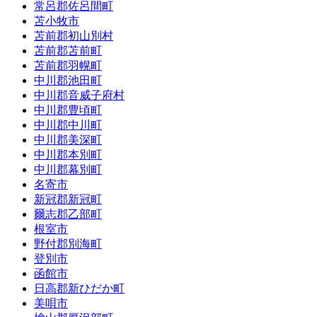
常呂郡佐呂間町
苫小牧市
苫前郡初山別村
苫前郡苫前町
苫前郡羽幌町
中川郡池田町
中川郡音威子府村
中川郡豊頃町
中川郡中川町
中川郡美深町
中川郡本別町
中川郡幕別町
名寄市
新冠郡新冠町
爾志郡乙部町
根室市
野付郡別海町
登別市
函館市
日高郡新ひだか町
美唄市