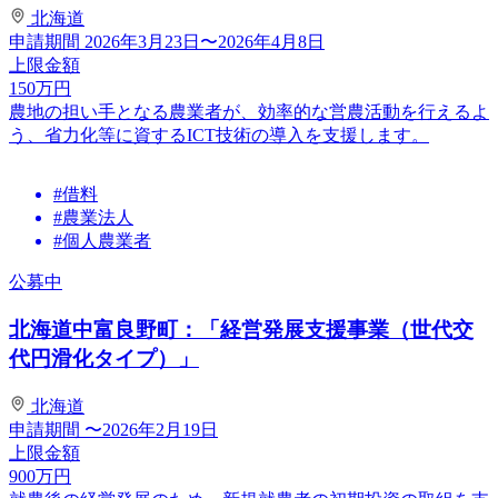
北海道
申請期間
2026年3月23日〜2026年4月8日
上限金額
150
万円
農地の担い手となる農業者が、効率的な営農活動を行えるよ
う、省力化等に資するICT技術の導入を支援します。
#借料
#農業法人
#個人農業者
公募中
北海道中富良野町：「経営発展支援事業（世代交
代円滑化タイプ）」
北海道
申請期間
〜2026年2月19日
上限金額
900
万円