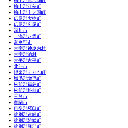
檜山郡厚沢部町
檜山郡江差町
檜山郡上ノ国町
広尾郡大樹町
広尾郡広尾町
深川市
二海郡八雲町
富良野市
古宇郡神恵内村
古宇郡泊村
古平郡古平町
北斗市
幌泉郡えりも町
増毛郡増毛町
松前郡福島町
松前郡松前町
三笠市
室蘭市
目梨郡羅臼町
紋別郡遠軽町
紋別郡雄武町
紋別郡興部町