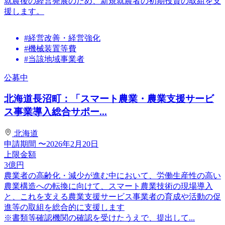
就農後の経営発展のため、新規就農者の初期投資の取組を支
援します。
#経営改善・経営強化
#機械装置等費
#当該地域事業者
公募中
北海道長沼町：「スマート農業・農業支援サービ
ス事業導入総合サポー...
北海道
申請期間
〜2026年2月20日
上限金額
3
億円
農業者の高齢化・減少が進む中において、労働生産性の高い
農業構造への転換に向けて、スマート農業技術の現場導入
と、これを支える農業支援サービス事業者の育成や活動の促
進等の取組を総合的に支援します
※書類等確認機関の確認を受けたうえで、提出して...