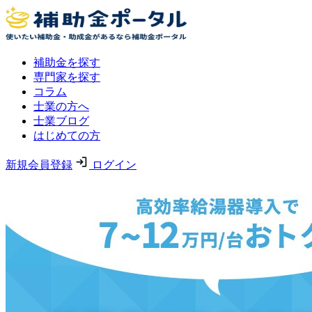
補助金を探す
専門家を探す
コラム
士業の方へ
士業ブログ
はじめての方
新規会員登録
ログイン