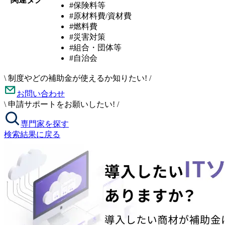
#保険料等
#原材料費/資材費
#燃料費
#災害対策
#組合・団体等
#自治会
\
制度やどの補助金が使えるか知りたい!
/
お問い合わせ
\
申請サポートをお願いしたい!
/
専門家を探す
検索結果に戻る