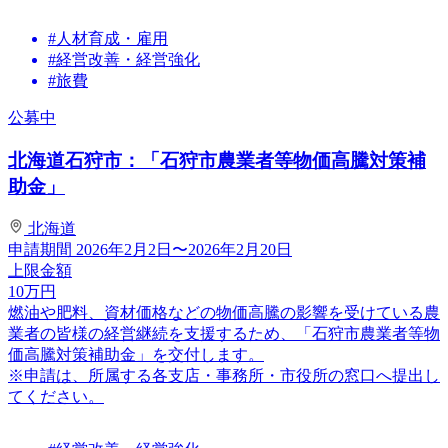
#人材育成・雇用
#経営改善・経営強化
#旅費
公募中
北海道石狩市：「石狩市農業者等物価高騰対策補
助金」
北海道
申請期間
2026年2月2日〜2026年2月20日
上限金額
10
万円
燃油や肥料、資材価格などの物価高騰の影響を受けている農
業者の皆様の経営継続を支援するため、「石狩市農業者等物
価高騰対策補助金」を交付します。
※申請は、所属する各支店・事務所・市役所の窓口へ提出し
てください。