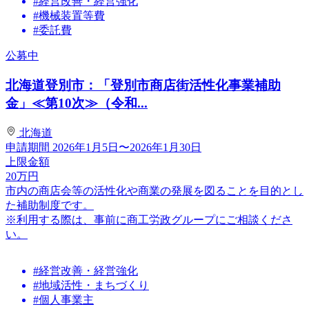
#経営改善・経営強化
#機械装置等費
#委託費
公募中
北海道登別市：「登別市商店街活性化事業補助
金」≪第10次≫（令和...
北海道
申請期間
2026年1月5日〜2026年1月30日
上限金額
20
万円
市内の商店会等の活性化や商業の発展を図ることを目的とし
た補助制度です。
※利用する際は、事前に商工労政グループにご相談くださ
い。
#経営改善・経営強化
#地域活性・まちづくり
#個人事業主