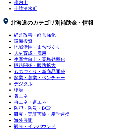
稚内市
十勝清水町
北海道
のカテゴリ別補助金・情報
経営改善・経営強化
設備投資
地域活性・まちづくり
人材育成・雇用
生産性向上・業務効率化
販路開拓・販路拡大
ものづくり・新商品開発
起業・創業・ベンチャー
デジタル
環境
省エネ
再エネ・畜エネ
防犯・防災・BCP
研究・実証実験・産学連携
海外展開
観光・インバウンド