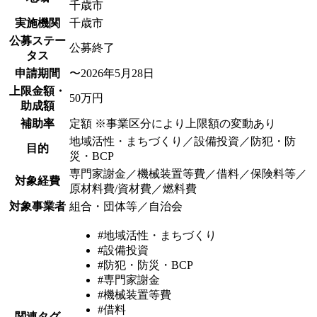
千歳市
実施機関
千歳市
公募ステー
公募終了
タス
申請期間
〜2026年5月28日
上限金額・
50万円
助成額
補助率
定額 ※事業区分により上限額の変動あり
地域活性・まちづくり／設備投資／防犯・防
目的
災・BCP
専門家謝金／機械装置等費／借料／保険料等／
対象経費
原材料費/資材費／燃料費
対象事業者
組合・団体等／自治会
#地域活性・まちづくり
#設備投資
#防犯・防災・BCP
#専門家謝金
#機械装置等費
#借料
関連タグ