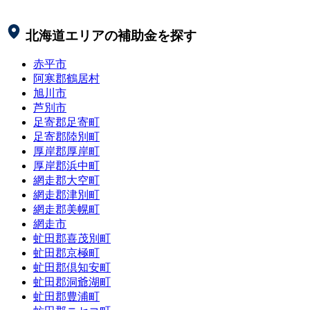
北海道
エリアの補助金を探す
赤平市
阿寒郡鶴居村
旭川市
芦別市
足寄郡足寄町
足寄郡陸別町
厚岸郡厚岸町
厚岸郡浜中町
網走郡大空町
網走郡津別町
網走郡美幌町
網走市
虻田郡喜茂別町
虻田郡京極町
虻田郡倶知安町
虻田郡洞爺湖町
虻田郡豊浦町