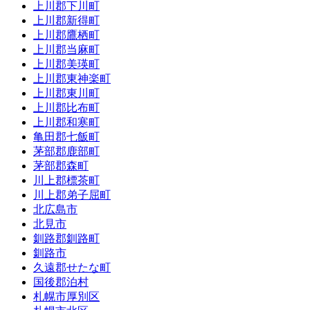
上川郡下川町
上川郡新得町
上川郡鷹栖町
上川郡当麻町
上川郡美瑛町
上川郡東神楽町
上川郡東川町
上川郡比布町
上川郡和寒町
亀田郡七飯町
茅部郡鹿部町
茅部郡森町
川上郡標茶町
川上郡弟子屈町
北広島市
北見市
釧路郡釧路町
釧路市
久遠郡せたな町
国後郡泊村
札幌市厚別区