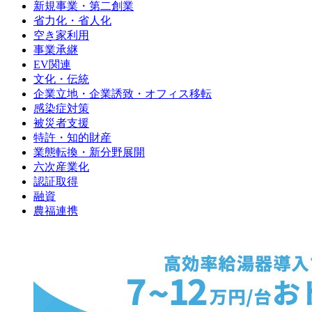
新規事業・第二創業
省力化・省人化
空き家利用
事業承継
EV関連
文化・伝統
企業立地・企業誘致・オフィス移転
感染症対策
被災者支援
特許・知的財産
業態転換・新分野展開
六次産業化
認証取得
融資
農福連携