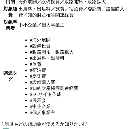
目的
海外展開／設備投資／販路開拓・販路拡大
対象経
出展料・出店料／旅費／宿泊費／委託費／設備購入
費
費／知的財産権等関連経費
対象事
中小企業／個人事業主
業者
#海外展開
#設備投資
#販路開拓・販路拡大
#出展料・出店料
#旅費
#宿泊費
関連タ
#委託費
グ
#設備購入費
#知的財産権等関連経費
#ECサイト作成
#展示会
#中小企業
#個人事業主
\
制度やどの補助金が使えるか知りたい!
/