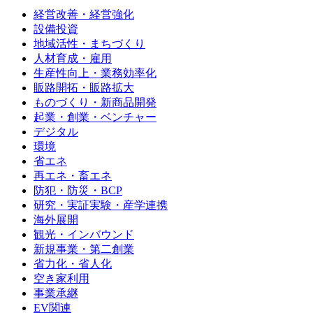
経営改善・経営強化
設備投資
地域活性・まちづくり
人材育成・雇用
生産性向上・業務効率化
販路開拓・販路拡大
ものづくり・新商品開発
起業・創業・ベンチャー
デジタル
環境
省エネ
再エネ・畜エネ
防犯・防災・BCP
研究・実証実験・産学連携
海外展開
観光・インバウンド
新規事業・第二創業
省力化・省人化
空き家利用
事業承継
EV関連