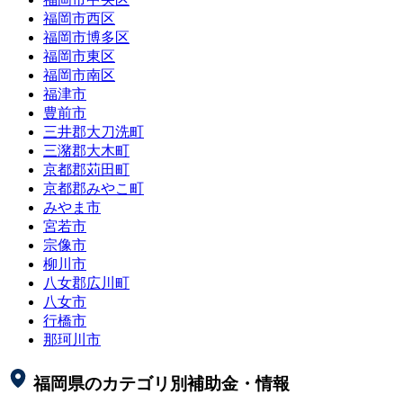
福岡市西区
福岡市博多区
福岡市東区
福岡市南区
福津市
豊前市
三井郡大刀洗町
三潴郡大木町
京都郡苅田町
京都郡みやこ町
みやま市
宮若市
宗像市
柳川市
八女郡広川町
八女市
行橋市
那珂川市
福岡県
のカテゴリ別補助金・情報