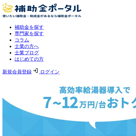
補助金を探す
専門家を探す
コラム
士業の方へ
士業ブログ
はじめての方
新規会員登録
ログイン