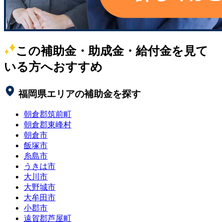
この補助金・助成金・給付金を見て
いる方へおすすめ
福岡県
エリアの補助金を探す
朝倉郡筑前町
朝倉郡東峰村
朝倉市
飯塚市
糸島市
うきは市
大川市
大野城市
大牟田市
小郡市
遠賀郡芦屋町