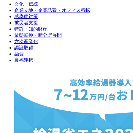
文化・伝統
企業立地・企業誘致・オフィス移転
感染症対策
被災者支援
特許・知的財産
業態転換・新分野展開
六次産業化
認証取得
融資
農福連携