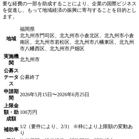
要な経費の一部を助成することにより、企業の国際ビジネス
を促進し、もって地域経済の振興に寄与することを目的とし
ます。
福岡県
北九州市門司区、北九州市小倉北区、北九州市小倉
地域
南区、北九州市若松区、北九州市八幡東区、北九州
市八幡西区、北九州市戸畑区
実施機
北九州市
関
公募ス
テータ
公募終了
ス
申請期
2026年5月15日〜2026年6月25日
間
上限金
額・助
100万円
成額
1/2（要件により、2/3） ※枠により上限額の変動あ
補助率
り