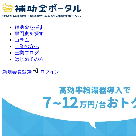
補助金を探す
専門家を探す
コラム
士業の方へ
士業ブログ
はじめての方
新規会員登録
ログイン