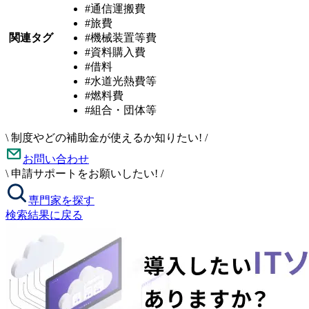
#通信運搬費
#旅費
関連タグ
#機械装置等費
#資料購入費
#借料
#水道光熱費等
#燃料費
#組合・団体等
\
制度やどの補助金が使えるか知りたい!
/
お問い合わせ
\
申請サポートをお願いしたい!
/
専門家を探す
検索結果に戻る