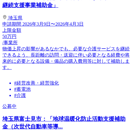
継続支援事業補助金」
埼玉県
申請期間
2026年3月9日〜2026年4月3日
上限金額
50
万円
/事業所
物価上昇の影響があるなかでも、必要な介護サービスを継続
できるよう、長距離の訪問・送迎に伴い必要となる経費や将
来的に必要となる設備・備品の購入費用等に対して補助しま
す。
#経営改善・経営強化
#蓄電池
#介護
公募中
埼玉県富士見市：「地球温暖化防止活動支援補助
金（次世代自動車等導...