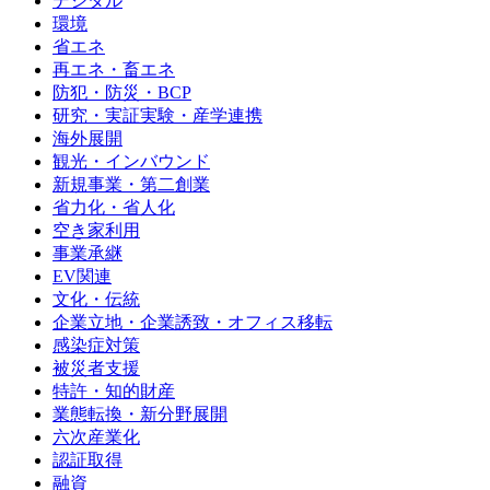
デジタル
環境
省エネ
再エネ・畜エネ
防犯・防災・BCP
研究・実証実験・産学連携
海外展開
観光・インバウンド
新規事業・第二創業
省力化・省人化
空き家利用
事業承継
EV関連
文化・伝統
企業立地・企業誘致・オフィス移転
感染症対策
被災者支援
特許・知的財産
業態転換・新分野展開
六次産業化
認証取得
融資