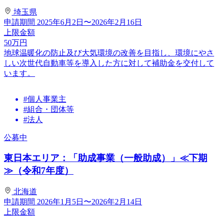
埼玉県
申請期間
2025年6月2日〜2026年2月16日
上限金額
50
万円
地球温暖化の防止及び大気環境の改善を目指し、環境にやさ
しい次世代自動車等を導入した方に対して補助金を交付して
います。
#個人事業主
#組合・団体等
#法人
公募中
東日本エリア：「助成事業（一般助成）」≪下期
≫（令和7年度）
北海道
申請期間
2026年1月5日〜2026年2月14日
上限金額