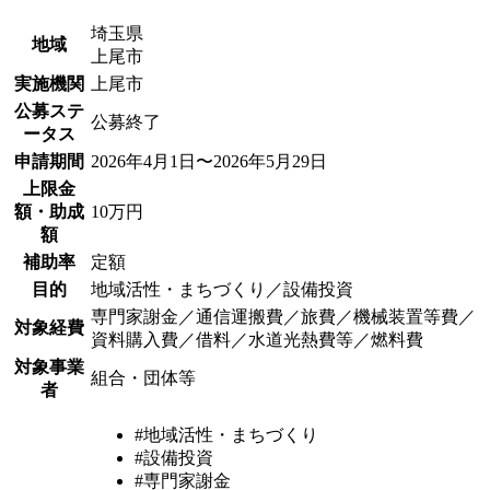
埼玉県
地域
上尾市
実施機関
上尾市
公募ステ
公募終了
ータス
申請期間
2026年4月1日〜2026年5月29日
上限金
額・助成
10万円
額
補助率
定額
目的
地域活性・まちづくり／設備投資
専門家謝金／通信運搬費／旅費／機械装置等費／
対象経費
資料購入費／借料／水道光熱費等／燃料費
対象事業
組合・団体等
者
#地域活性・まちづくり
#設備投資
#専門家謝金