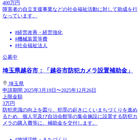
400
万円
障害者の自立支援事業などの社会福祉活動に対して助成を行
なっています。
#経営改善・経営強化
#機械装置等費
#社会福祉法人
公募中
埼玉県越谷市：「越谷市防犯カメラ設置補助金」
埼玉県
申請期間
2025年3月19日〜2025年12月26日
上限金額
3
万円
防犯意識の向上を図り、犯罪の起きにくいまちづくりを進め
るため、個人宅及び自治会館等の集会施設に設置する防犯カ
メラの購入費等に、補助金を交付します。
#地域活性・まちづくり