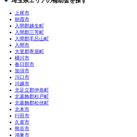
埼玉県
エリアの補助金を探す
上尾市
朝霞市
入間郡越生町
入間郡三芳町
入間郡毛呂山町
入間市
大里郡寄居町
桶川市
春日部市
加須市
川口市
川越市
北足立郡伊奈町
北葛飾郡杉戸町
北葛飾郡松伏町
北本市
行田市
久喜市
熊谷市
鴻巣市