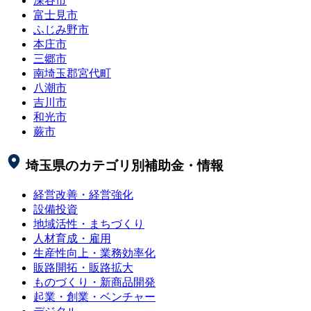
深谷市
富士見市
ふじみ野市
本庄市
三郷市
南埼玉郡宮代町
八潮市
吉川市
和光市
蕨市
埼玉県
のカテゴリ別補助金・情報
経営改善・経営強化
設備投資
地域活性・まちづくり
人材育成・雇用
生産性向上・業務効率化
販路開拓・販路拡大
ものづくり・新商品開発
起業・創業・ベンチャー