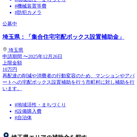
#機械装置等費
#防犯カメラ
公募中
埼玉県：「集合住宅宅配ボックス設置補助金」
埼玉県
申請期間
〜2025年12月26日
上限金額
10
万円
再配達の削減や消費者の行動変容のため、マンションやアパ
ートへの宅配ボックス設置補助を行う市町村に対し補助を行
います。
#地域活性・まちづくり
#設備購入費
#自治体