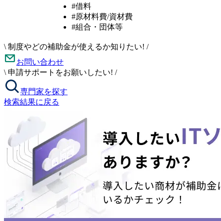
#借料
#原材料費/資材費
#組合・団体等
\
制度やどの補助金が使えるか知りたい!
/
お問い合わせ
\
申請サポートをお願いしたい!
/
専門家を探す
検索結果に戻る