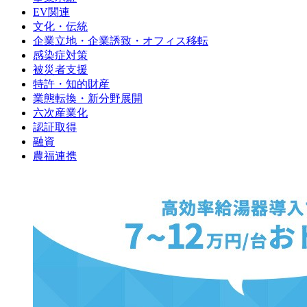
EV関連
文化・伝統
企業立地・企業誘致・オフィス移転
感染症対策
被災者支援
特許・知的財産
業態転換・新分野展開
六次産業化
認証取得
融資
農福連携