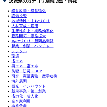
茨城県
のカテゴリ別補助金・情報
経営改善・経営強化
設備投資
地域活性・まちづくり
人材育成・雇用
生産性向上・業務効率化
販路開拓・販路拡大
ものづくり・新商品開発
起業・創業・ベンチャー
デジタル
環境
省エネ
再エネ・畜エネ
防犯・防災・BCP
研究・実証実験・産学連携
海外展開
観光・インバウンド
新規事業・第二創業
省力化・省人化
空き家利用
事業承継