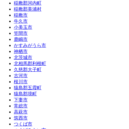
稲敷郡河内町
稲敷郡美浦村
稲敷市
牛久市
小美玉市
笠間市
鹿嶋市
かすみがうら市
神栖市
北茨城市
北相馬郡利根町
久慈郡大子町
古河市
桜川市
猿島郡五霞町
猿島郡境町
下妻市
常総市
高萩市
筑西市
つくば市