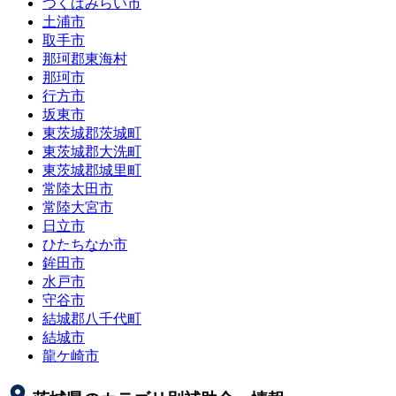
つくばみらい市
土浦市
取手市
那珂郡東海村
那珂市
行方市
坂東市
東茨城郡茨城町
東茨城郡大洗町
東茨城郡城里町
常陸太田市
常陸大宮市
日立市
ひたちなか市
鉾田市
水戸市
守谷市
結城郡八千代町
結城市
龍ケ崎市