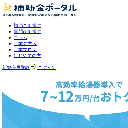
補助金を探す
専門家を探す
コラム
士業の方へ
士業ブログ
はじめての方
新規会員登録
ログイン