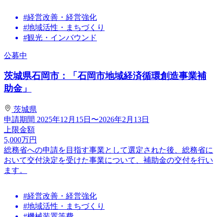
#経営改善・経営強化
#地域活性・まちづくり
#観光・インバウンド
公募中
茨城県石岡市：「石岡市地域経済循環創造事業補
助金」
茨城県
申請期間
2025年12月15日〜2026年2月13日
上限金額
5,000
万円
総務省への申請を目指す事業として選定された後、総務省に
おいて交付決定を受けた事業について、補助金の交付を行い
ます。
#経営改善・経営強化
#地域活性・まちづくり
#機械装置等費