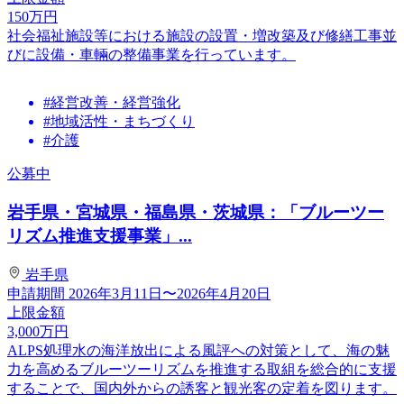
150
万円
社会福祉施設等における施設の設置・増改築及び修繕工事並
びに設備・車輛の整備事業を行っています。
#経営改善・経営強化
#地域活性・まちづくり
#介護
公募中
岩手県・宮城県・福島県・茨城県：「ブルーツー
リズム推進支援事業」...
岩手県
申請期間
2026年3月11日〜2026年4月20日
上限金額
3,000
万円
ALPS処理水の海洋放出による風評への対策として、海の魅
力を高めるブルーツーリズムを推進する取組を総合的に支援
することで、国内外からの誘客と観光客の定着を図ります。