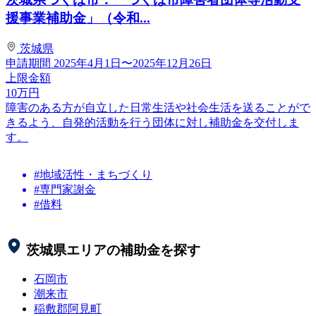
援事業補助金」（令和...
茨城県
申請期間
2025年4月1日〜2025年12月26日
上限金額
10
万円
障害のある方が自立した日常生活や社会生活を送ることがで
きるよう、自発的活動を行う団体に対し補助金を交付しま
す。
#地域活性・まちづくり
#専門家謝金
#借料
茨城県
エリアの補助金を探す
石岡市
潮来市
稲敷郡阿見町