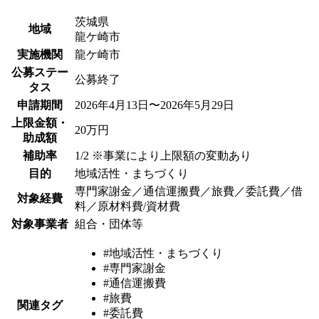
茨城県
地域
龍ケ崎市
実施機関
龍ケ崎市
公募ステー
公募終了
タス
申請期間
2026年4月13日〜2026年5月29日
上限金額・
20万円
助成額
補助率
1/2 ※事業により上限額の変動あり
目的
地域活性・まちづくり
専門家謝金／通信運搬費／旅費／委託費／借
対象経費
料／原材料費/資材費
対象事業者
組合・団体等
#地域活性・まちづくり
#専門家謝金
#通信運搬費
#旅費
関連タグ
#委託費