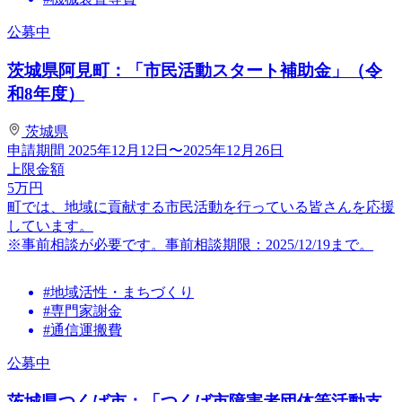
公募中
茨城県阿見町：「市民活動スタート補助金」（令
和8年度）
茨城県
申請期間
2025年12月12日〜2025年12月26日
上限金額
5
万円
町では、地域に貢献する市民活動を行っている皆さんを応援
しています。
※事前相談が必要です。事前相談期限：2025/12/19まで。
#地域活性・まちづくり
#専門家謝金
#通信運搬費
公募中
茨城県つくば市：「つくば市障害者団体等活動支