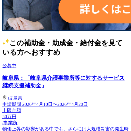
この補助金・助成金・給付金を見て
いる方へおすすめ
公募中
岐阜県：「岐阜県介護事業所等に対するサービス
継続支援補助金」
岐阜県
申請期間
2026年4月10日〜2026年4月20日
上限金額
50
万円
/事業所
物価上昇の影響がある中でも、さらには大規模災害の発生時