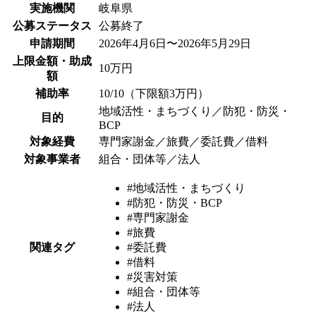
実施機関
岐阜県
公募ステータス
公募終了
申請期間
2026年4月6日〜2026年5月29日
上限金額・助成
10万円
額
補助率
10/10（下限額3万円）
地域活性・まちづくり／防犯・防災・
目的
BCP
対象経費
専門家謝金／旅費／委託費／借料
対象事業者
組合・団体等／法人
#地域活性・まちづくり
#防犯・防災・BCP
#専門家謝金
#旅費
関連タグ
#委託費
#借料
#災害対策
#組合・団体等
#法人