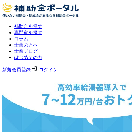
補助金を探す
専門家を探す
コラム
士業の方へ
士業ブログ
はじめての方
新規会員登録
ログイン