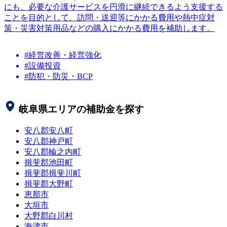
にも、必要な介護サービスを円滑に継続できるよう支援する
ことを目的として、訪問・送迎等にかかる費用や熱中症対
策・災害対策用品などの購入にかかる費用を補助します。
#経営改善・経営強化
#設備投資
#防犯・防災・BCP
岐阜県
エリアの補助金を探す
安八郡安八町
安八郡神戸町
安八郡輪之内町
揖斐郡池田町
揖斐郡揖斐川町
揖斐郡大野町
恵那市
大垣市
大野郡白川村
海津市