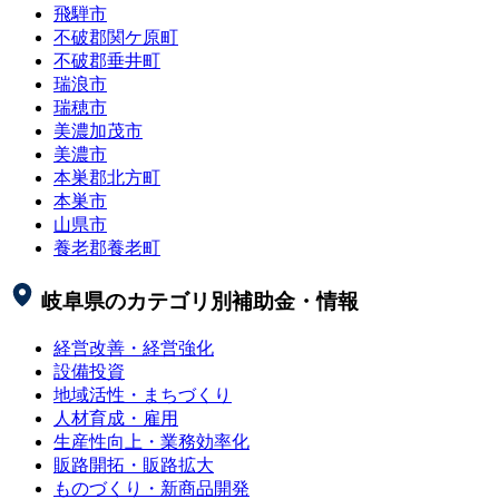
飛騨市
不破郡関ケ原町
不破郡垂井町
瑞浪市
瑞穂市
美濃加茂市
美濃市
本巣郡北方町
本巣市
山県市
養老郡養老町
岐阜県
のカテゴリ別補助金・情報
経営改善・経営強化
設備投資
地域活性・まちづくり
人材育成・雇用
生産性向上・業務効率化
販路開拓・販路拡大
ものづくり・新商品開発