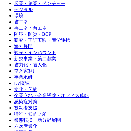
起業・創業・ベンチャー
デジタル
環境
省エネ
再エネ・畜エネ
防犯・防災・BCP
研究・実証実験・産学連携
海外展開
観光・インバウンド
新規事業・第二創業
省力化・省人化
空き家利用
事業承継
EV関連
文化・伝統
企業立地・企業誘致・オフィス移転
感染症対策
被災者支援
特許・知的財産
業態転換・新分野展開
六次産業化