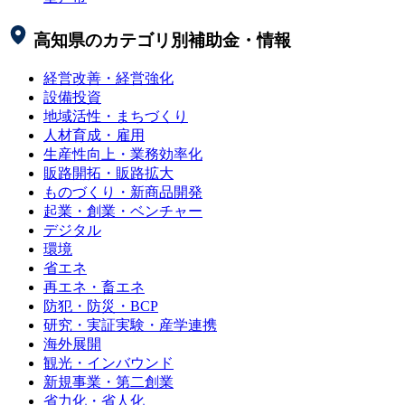
高知県
のカテゴリ別補助金・情報
経営改善・経営強化
設備投資
地域活性・まちづくり
人材育成・雇用
生産性向上・業務効率化
販路開拓・販路拡大
ものづくり・新商品開発
起業・創業・ベンチャー
デジタル
環境
省エネ
再エネ・畜エネ
防犯・防災・BCP
研究・実証実験・産学連携
海外展開
観光・インバウンド
新規事業・第二創業
省力化・省人化