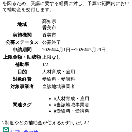
を図るため、受講に要する経費に対し、予算の範囲内におい
て補助金を交付します。
高知県
地域
香美市
実施機関
香美市
公募ステータス
公募終了
申請期間
2026年4月1日〜2026年5月29日
上限金額・助成額
上限なし
補助率
1/2
目的
人材育成・雇用
対象経費
受験料・受講料
対象事業者
当該地域事業者
#人材育成・雇用
関連タグ
#当該地域事業者
#受験料・受講料
\
制度やどの補助金が使えるか知りたい!
/
お問い合わせ