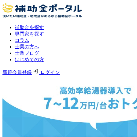
補助金を探す
専門家を探す
コラム
士業の方へ
士業ブログ
はじめての方
新規会員登録
ログイン