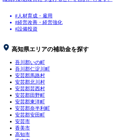
#人材育成・雇用
#経営改善・経営強化
#設備投資
高知県
エリアの補助金を探す
吾川郡いの町
吾川郡仁淀川町
安芸郡馬路村
安芸郡北川村
安芸郡芸西村
安芸郡田野町
安芸郡東洋町
安芸郡奈半利町
安芸郡安田町
安芸市
香美市
高知市