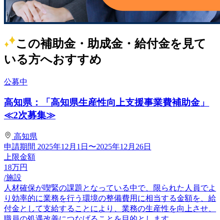
この補助金・助成金・給付金を見て
いる方へおすすめ
公募中
高知県：「高知県生産性向上支援事業費補助金」
≪2次募集≫
高知県
申請期間
2025年12月1日〜2025年12月26日
上限金額
18
万円
/施設
人材確保が喫緊の課題となっている中で、限られた人員でよ
り効率的に業務を行う環境の整備費用に相当する金額を、給
付金として支給することにより、業務の生産性を向上させ、
職員の処遇改善につなげることを目的とします。