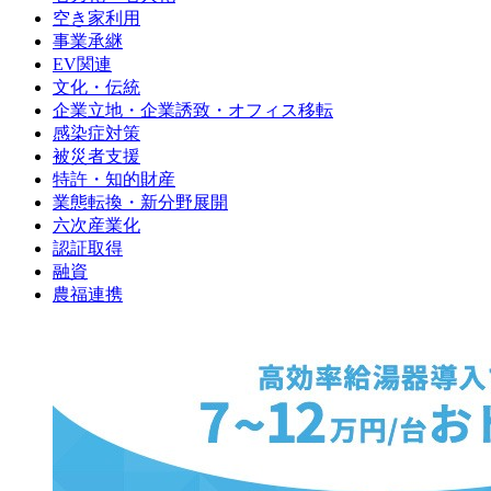
空き家利用
事業承継
EV関連
文化・伝統
企業立地・企業誘致・オフィス移転
感染症対策
被災者支援
特許・知的財産
業態転換・新分野展開
六次産業化
認証取得
融資
農福連携