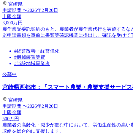
宮崎県
申請期間
〜2026年2月20日
上限金額
3,000
万円
農作業受委託契約のもと、農業者が農作業代行を実施するな
※申請書類を事前に書類等確認機関に提出し、確認を受けて下さい。
#経営改善・経営強化
#機械装置等費
#当該地域事業者
公募中
宮崎県西都市：「スマート農業・農業支援サービス事
宮崎県
申請期間
〜2026年2月20日
上限金額
500
万円
農業者の⾼齢化・減少が進む中において、労働⽣産性の⾼い
取組を総合的に⽀援します。