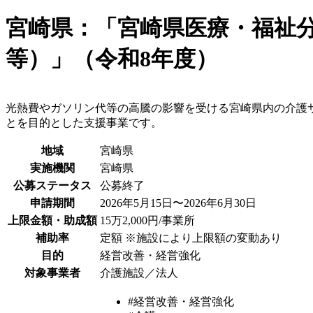
宮崎県：「宮崎県医療・福祉
等）」（令和8年度）
光熱費やガソリン代等の高騰の影響を受ける宮崎県内の介護
とを目的とした支援事業です。
地域
宮崎県
実施機関
宮崎県
公募ステータス
公募終了
申請期間
2026年5月15日〜2026年6月30日
上限金額・助成額
15万2,000円/事業所
補助率
定額 ※施設により上限額の変動あり
目的
経営改善・経営強化
対象事業者
介護施設／法人
#経営改善・経営強化