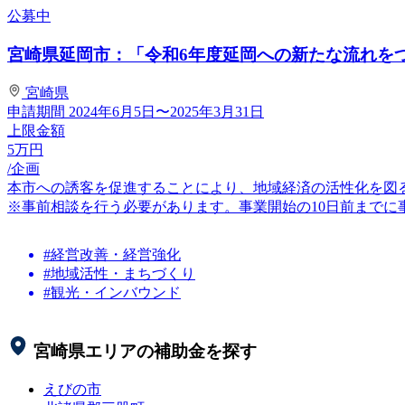
公募中
宮崎県延岡市：「令和6年度延岡への新たな流れをつく
宮崎県
申請期間
2024年6月5日〜2025年3月31日
上限金額
5
万円
/企画
本市への誘客を促進することにより、地域経済の活性化を図
※事前相談を行う必要があります。事業開始の10日前までに事
#経営改善・経営強化
#地域活性・まちづくり
#観光・インバウンド
宮崎県
エリアの補助金を探す
えびの市