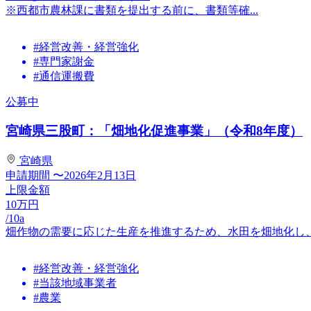
※西都市農林課に書類を提出する前に、書類等確...
#経営改善・経営強化
#専門家謝金
#通信運搬費
公募中
宮崎県三股町：「畑地化促進事業」（令和8年度）
宮崎県
申請期間
〜2026年2月13日
上限金額
10
万円
/10a
畑作物の需要に応じた生産を推進するため、水田を畑地化し
#経営改善・経営強化
#当該地域事業者
#農業