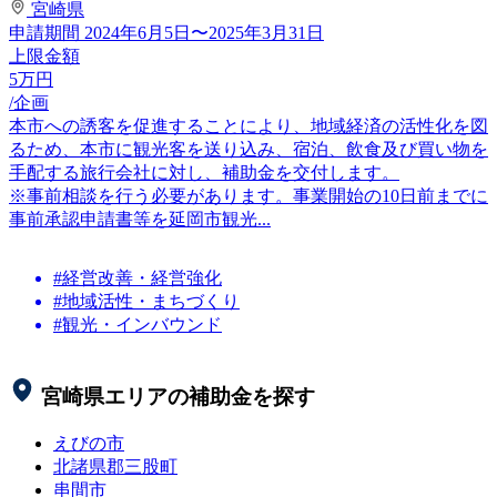
宮崎県
申請期間
2024年6月5日〜2025年3月31日
上限金額
5
万円
/企画
本市への誘客を促進することにより、地域経済の活性化を図
るため、本市に観光客を送り込み、宿泊、飲食及び買い物を
手配する旅行会社に対し、補助金を交付します。
※事前相談を行う必要があります。事業開始の10日前までに
事前承認申請書等を延岡市観光...
#経営改善・経営強化
#地域活性・まちづくり
#観光・インバウンド
宮崎県
エリアの補助金を探す
えびの市
北諸県郡三股町
串間市