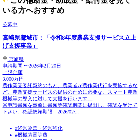
この補助金・助成金・給付金を見て
いる方へおすすめ
公募中
宮崎県都城市：「令和8年度農業支援サービス立上
げ支援事業」
宮崎県
申請期間
〜2026年2月20日
上限金額
3,000
万円
農作業受委託契約のもと、農業者が農作業代行を実施するな
ど、農業支援サービスの提供のために必要な、スマート農業
機械等の導入に対して支援を行います。
※申請書類を事前に書類等確認機関に提出し、確認を受けて
下さい。確認依頼期限：2026/02/...
#経営改善・経営強化
#機械装置等費