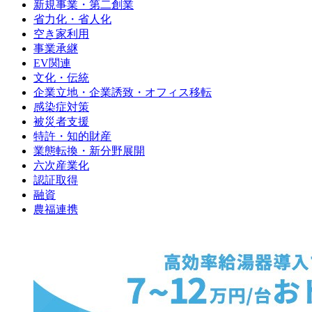
新規事業・第二創業
省力化・省人化
空き家利用
事業承継
EV関連
文化・伝統
企業立地・企業誘致・オフィス移転
感染症対策
被災者支援
特許・知的財産
業態転換・新分野展開
六次産業化
認証取得
融資
農福連携