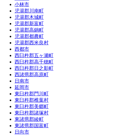
小林市
児湯郡川南町
児湯郡木城町
児湯郡新富町
児湯郡高鍋町
児湯郡都農町
児湯郡西米良村
西都市
西臼杵郡五ヶ瀬町
西臼杵郡高千穂町
西臼杵郡日之影町
西諸県郡高原町
日南市
延岡市
東臼杵郡門川町
東臼杵郡椎葉村
東臼杵郡美郷町
東臼杵郡諸塚村
東諸県郡綾町
東諸県郡国富町
日向市