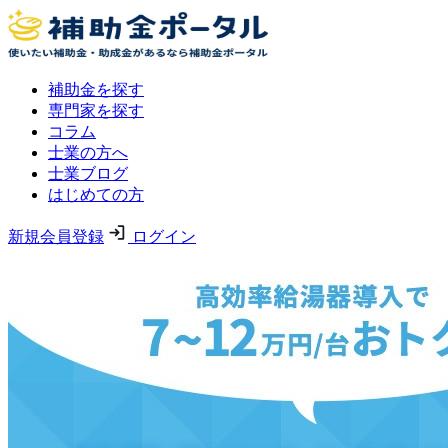
補助金を探す
専門家を探す
コラム
士業の方へ
士業ブログ
はじめての方
新規会員登録
ログイン