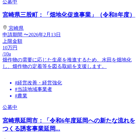
公募中
宮崎県三股町：「畑地化促進事業」（令和8年度）
宮崎県
申請期間
〜2026年2月13日
上限金額
10
万円
/10a
畑作物の需要に応じた生産を推進するため、水田を畑地化
し、畑作物の定着等を図る取組を支援します。
#経営改善・経営強化
#当該地域事業者
#農業
公募中
宮崎県延岡市：「令和6年度延岡への新たな流れを
つくる誘客事業延岡...