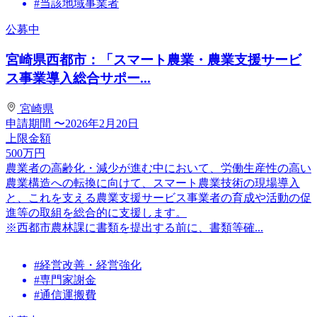
#当該地域事業者
公募中
宮崎県西都市：「スマート農業・農業支援サービ
ス事業導入総合サポー...
宮崎県
申請期間
〜2026年2月20日
上限金額
500
万円
農業者の⾼齢化・減少が進む中において、労働⽣産性の⾼い
農業構造への転換に向けて、スマート農業技術の現場導⼊
と、これを⽀える農業⽀援サービス事業者の育成や活動の促
進等の取組を総合的に⽀援します。
※西都市農林課に書類を提出する前に、書類等確...
#経営改善・経営強化
#専門家謝金
#通信運搬費