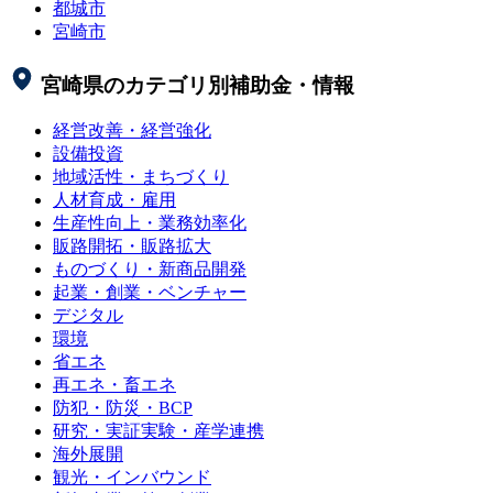
都城市
宮崎市
宮崎県
のカテゴリ別補助金・情報
経営改善・経営強化
設備投資
地域活性・まちづくり
人材育成・雇用
生産性向上・業務効率化
販路開拓・販路拡大
ものづくり・新商品開発
起業・創業・ベンチャー
デジタル
環境
省エネ
再エネ・畜エネ
防犯・防災・BCP
研究・実証実験・産学連携
海外展開
観光・インバウンド