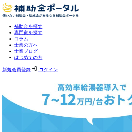
補助金を探す
専門家を探す
コラム
士業の方へ
士業ブログ
はじめての方
新規会員登録
ログイン