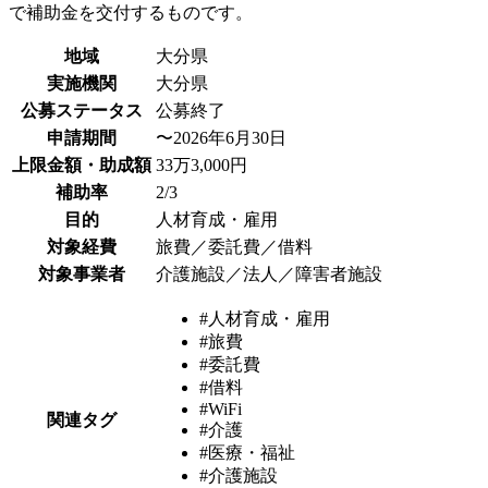
で補助金を交付するものです。
地域
大分県
実施機関
大分県
公募ステータス
公募終了
申請期間
〜2026年6月30日
上限金額・助成額
33万3,000円
補助率
2/3
目的
人材育成・雇用
対象経費
旅費／委託費／借料
対象事業者
介護施設／法人／障害者施設
#人材育成・雇用
#旅費
#委託費
#借料
#WiFi
関連タグ
#介護
#医療・福祉
#介護施設