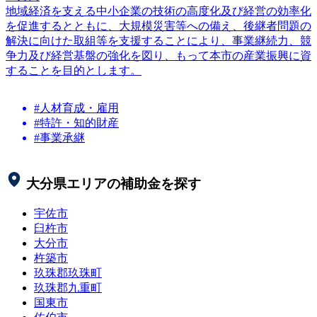
地域経済を支える中小企業の技術の高度化及び経営の効率化
を促進するとともに、大規模災害等への備え、後継者問題の
解決に向けた取組等を支援することにより、事業継続力、競
争力及び経営基盤の強化を図り、もって本市の産業振興に資
することを目的とします。
#人材育成・雇用
#特許・知的財産
#事業承継
大分県
エリアの補助金を探す
宇佐市
臼杵市
大分市
杵築市
玖珠郡玖珠町
玖珠郡九重町
国東市