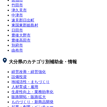
佐伯市
竹田市
津久見市
中津市
速見郡日出町
東国東郡姫島村
日田市
豊後大野市
豊後高田市
別府市
由布市
大分県
のカテゴリ別補助金・情報
経営改善・経営強化
設備投資
地域活性・まちづくり
人材育成・雇用
生産性向上・業務効率化
販路開拓・販路拡大
ものづくり・新商品開発
起業・創業・ベンチャー