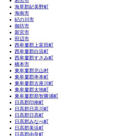
岩出市
海草郡紀美野町
海南市
紀の川市
御坊市
新宮市
田辺市
西牟婁郡上富田町
西牟婁郡白浜町
西牟婁郡すさみ町
橋本市
東牟婁郡北山村
東牟婁郡串本町
東牟婁郡古座川町
東牟婁郡太地町
東牟婁郡那智勝浦町
日高郡印南町
日高郡日高川町
日高郡日高町
日高郡みなべ町
日高郡美浜町
日高郡由良町