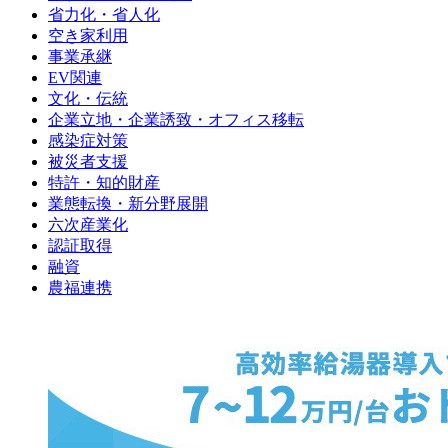
省力化・省人化
空き家利用
事業承継
EV関連
文化・伝統
企業立地・企業誘致・オフィス移転
感染症対策
被災者支援
特許・知的財産
業態転換・新分野展開
六次産業化
認証取得
融資
農福連携