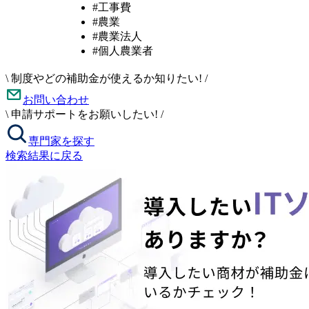
#工事費
#農業
#農業法人
#個人農業者
\
制度やどの補助金が使えるか知りたい!
/
お問い合わせ
\
申請サポートをお願いしたい!
/
専門家を探す
検索結果に戻る