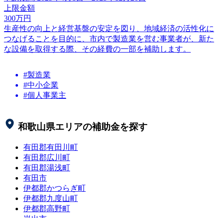
上限金額
300
万円
生産性の向上と経営基盤の安定を図り、地域経済の活性化に
つなげることを目的に、市内で製造業を営む事業者が、新た
な設備を取得する際、その経費の一部を補助します。
#製造業
#中小企業
#個人事業主
和歌山県
エリアの補助金を探す
有田郡有田川町
有田郡広川町
有田郡湯浅町
有田市
伊都郡かつらぎ町
伊都郡九度山町
伊都郡高野町