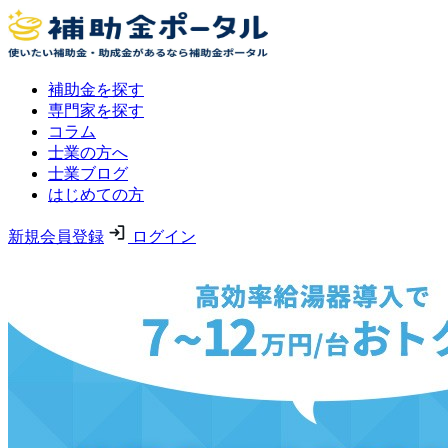
補助金を探す
専門家を探す
コラム
士業の方へ
士業ブログ
はじめての方
新規会員登録
ログイン