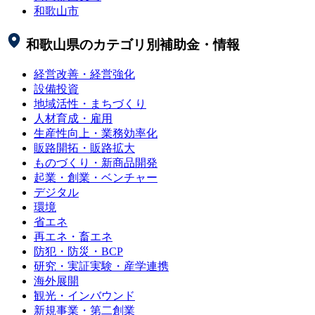
和歌山市
和歌山県
のカテゴリ別補助金・情報
経営改善・経営強化
設備投資
地域活性・まちづくり
人材育成・雇用
生産性向上・業務効率化
販路開拓・販路拡大
ものづくり・新商品開発
起業・創業・ベンチャー
デジタル
環境
省エネ
再エネ・畜エネ
防犯・防災・BCP
研究・実証実験・産学連携
海外展開
観光・インバウンド
新規事業・第二創業