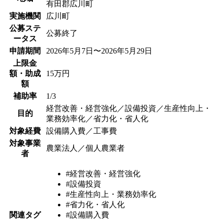
有田郡広川町
実施機関
広川町
公募ステ
公募終了
ータス
申請期間
2026年5月7日〜2026年5月29日
上限金
額・助成
15万円
額
補助率
1/3
経営改善・経営強化／設備投資／生産性向上・
目的
業務効率化／省力化・省人化
対象経費
設備購入費／工事費
対象事業
農業法人／個人農業者
者
#経営改善・経営強化
#設備投資
#生産性向上・業務効率化
#省力化・省人化
関連タグ
#設備購入費