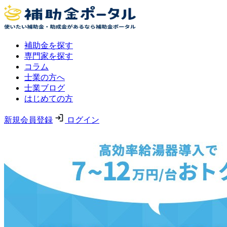
補助金を探す
専門家を探す
コラム
士業の方へ
士業ブログ
はじめての方
新規会員登録
ログイン