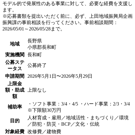
モデル的で発展性のある事業に対して、必要な経費を支援し
ます。
※応募書類を提出いただく前に、必ず、上田地域振興局企画
振興課の事前相談を行ってください。事前相談期間：
2026/05/01～2026/05/28まで。
長野県
地域
小県郡長和町
実施機関
長和町
公募ステ
公募終了
ータス
申請期間
2026年5月1日〜2026年5月29日
上限金
額・助成
上限なし
額
・ソフト事業：3/4・4/5 ・ハード事業：2/3・3/4
補助率
※下限額30万円
人材育成・雇用／地域活性・まちづくり／環境
目的
／防犯・防災・BCP／文化・伝統
対象経費
改修費／建物費