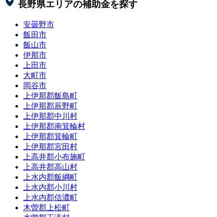
長野県
エリアの補助金を探す
安曇野市
飯田市
飯山市
伊那市
上田市
大町市
岡谷市
上伊那郡飯島町
上伊那郡辰野町
上伊那郡中川村
上伊那郡南箕輪村
上伊那郡箕輪町
上伊那郡宮田村
上高井郡小布施町
上高井郡高山村
上水内郡飯綱町
上水内郡小川村
上水内郡信濃町
木曽郡上松町