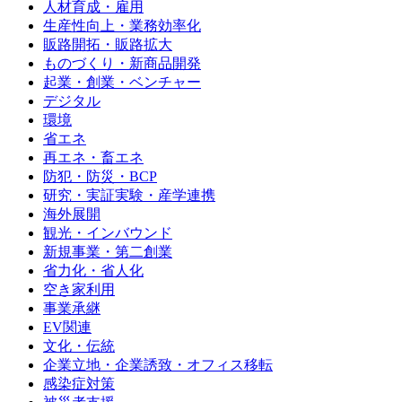
人材育成・雇用
生産性向上・業務効率化
販路開拓・販路拡大
ものづくり・新商品開発
起業・創業・ベンチャー
デジタル
環境
省エネ
再エネ・畜エネ
防犯・防災・BCP
研究・実証実験・産学連携
海外展開
観光・インバウンド
新規事業・第二創業
省力化・省人化
空き家利用
事業承継
EV関連
文化・伝統
企業立地・企業誘致・オフィス移転
感染症対策