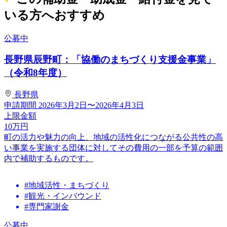
いる方へおすすめ
公募中
長野県辰野町：「協働のまちづくり支援金事業」
（令和8年度）
長野県
申請期間
2026年3月2日〜2026年4月3日
上限金額
10
万円
町の活力や魅力の向上、地域の活性化につながる公共性の高
い事業を実施する団体に対してその費用の一部を予算の範囲
内で補助するものです。
#地域活性・まちづくり
#観光・インバウンド
#専門家謝金
公募中