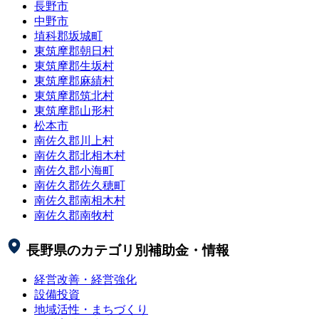
長野市
中野市
埴科郡坂城町
東筑摩郡朝日村
東筑摩郡生坂村
東筑摩郡麻績村
東筑摩郡筑北村
東筑摩郡山形村
松本市
南佐久郡川上村
南佐久郡北相木村
南佐久郡小海町
南佐久郡佐久穂町
南佐久郡南相木村
南佐久郡南牧村
長野県
のカテゴリ別補助金・情報
経営改善・経営強化
設備投資
地域活性・まちづくり