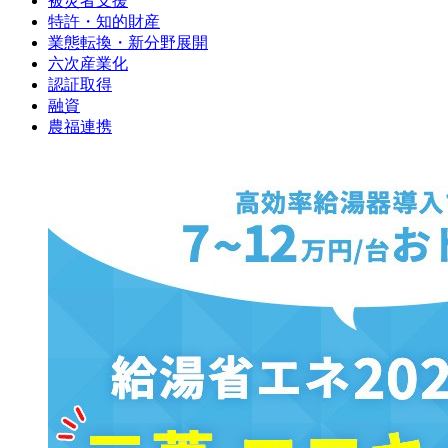
被災者支援
特許・知的財産
業態転換・新分野展開
六次産業化
認証取得
融資
農福連携