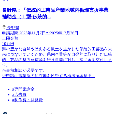
長野県：「伝統的工芸品産業地域内循環支援事業
補助金（Ⅰ型:伝統的...
長野県
申請期間
2025年11月7日〜2025年12月26日
上限金額
10
万円
県の豊かな自然や歴史ある風土を生かした伝統的工芸品を未
来につないでいくため、県内企業等が自発的に取り組む伝統
的工芸品の魅力発信等を行う事業に対し、補助金を交付しま
す。
※事前相談が必要です。
※申請は事業所の所在地を所管する地域振興局ま...
#専門家謝金
#広告費
#制作費・開発費