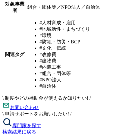
対象事業
組合・団体等／NPO法人／自治体
者
#人材育成・雇用
#地域活性・まちづくり
#環境
#防犯・防災・BCP
#文化・伝統
関連タグ
#改修費
#建物費
#内装工事
#組合・団体等
#NPO法人
#自治体
\
制度やどの補助金が使えるか知りたい!
/
お問い合わせ
\
申請サポートをお願いしたい!
/
専門家を探す
検索結果に戻る