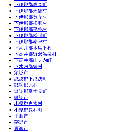
下伊那郡高森町
下伊那郡天龍村
下伊那郡豊丘村
下伊那郡根羽村
下伊那郡平谷村
下伊那郡松川町
下伊那郡泰阜村
下高井郡木島平村
下高井郡野沢温泉村
下高井郡山ノ内町
下水内郡栄村
須坂市
諏訪郡下諏訪町
諏訪郡原村
諏訪郡富士見町
諏訪市
小県郡青木村
小県郡長和町
千曲市
茅野市
東御市