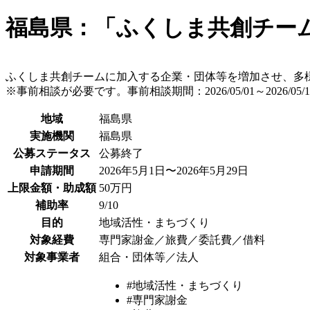
福島県：「ふくしま共創チー
ふくしま共創チームに加入する企業・団体等を増加させ、多
※事前相談が必要です。事前相談期間：2026/05/01～2026/05/
地域
福島県
実施機関
福島県
公募ステータス
公募終了
申請期間
2026年5月1日〜2026年5月29日
上限金額・助成額
50万円
補助率
9/10
目的
地域活性・まちづくり
対象経費
専門家謝金／旅費／委託費／借料
対象事業者
組合・団体等／法人
#地域活性・まちづくり
#専門家謝金