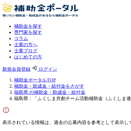
補助金を探す
専門家を探す
コラム
士業の方へ
士業ブログ
はじめての方
新規会員登録
ログイン
補助金ポータルTOP
補助金・助成金・給付金をさがす
福島県 の補助金・助成金・給付金
福島県：「ふくしま共創チーム活動補助金（ふくしま連
表示されている情報は、過去の公募内容を参考として表示し