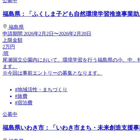
公募中
福島県：「ふくしま子ども自然環境学習推進事業助成金
福島県
申請期間
2026年2月2日〜2026年2月20日
上限金額
2
万円
/班
尾瀬国立公園内において、環境学習を行う福島県の小、中、
ます。
※今回は事前エントリーの募集となります。
#地域活性・まちづくり
#旅費
#宿泊費
公募中
福島県いわき市：「いわき市まち・未来創造支援事業