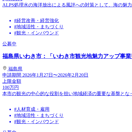
ALPS処理水の海洋放出による風評への対策として、海の魅
#経営改善・経営強化
#地域活性・まちづくり
#観光・インバウンド
公募中
福島県いわき市：「いわき市観光地魅力アップ事業費補
福島県
申請期間
2026年1月27日〜2026年2月20日
上限金額
100
万円
本市の観光の中心的な役割を担い地域経済の重要な基盤とな
#人材育成・雇用
#地域活性・まちづくり
#観光・インバウンド