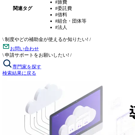
#旅費
関連タグ
#委託費
#借料
#組合・団体等
#法人
\
制度やどの補助金が使えるか知りたい!
/
お問い合わせ
\
申請サポートをお願いしたい!
/
専門家を探す
検索結果に戻る