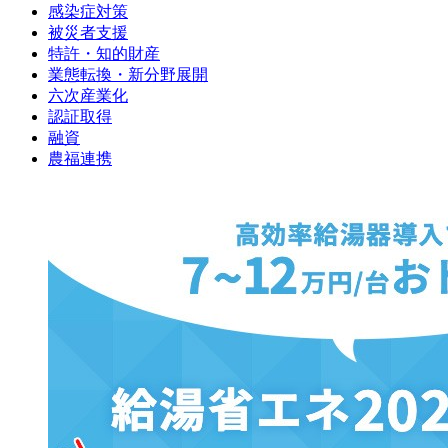
感染症対策
被災者支援
特許・知的財産
業態転換・新分野展開
六次産業化
認証取得
融資
農福連携