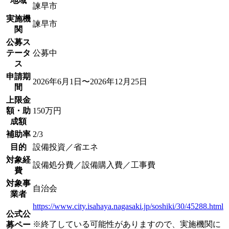
地域
諫早市
実施機
諫早市
関
公募ス
テータ
公募中
ス
申請期
2026年6月1日〜2026年12月25日
間
上限金
額・助
150万円
成額
補助率
2/3
目的
設備投資／省エネ
対象経
設備処分費／設備購入費／工事費
費
対象事
自治会
業者
https://www.city.isahaya.nagasaki.jp/soshiki/30/45288.html
公式公
※終了している可能性がありますので、実施機関に
募ペー