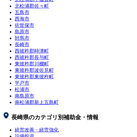
北松浦郡佐々町
五島市
西海市
佐世保市
島原市
対馬市
長崎市
西彼杵郡時津町
西彼杵郡長与町
東彼杵郡川棚町
東彼杵郡波佐見町
東彼杵郡東彼杵町
平戸市
松浦市
南島原市
南松浦郡新上五島町
長崎県
のカテゴリ別補助金・情報
経営改善・経営強化
設備投資