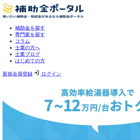
補助金を探す
専門家を探す
コラム
士業の方へ
士業ブログ
はじめての方
新規会員登録
ログイン