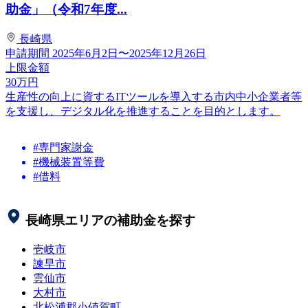
助金」（令和7年度...
長崎県
申請期間
2025年6月2日〜2025年12月26日
上限金額
30
万円
生産性の向上に資するITツールを導入する市内中小企業者等
を支援し、デジタル化を推進することを目的とします。
#専門家謝金
#機械装置等費
#借料
長崎県
エリアの補助金を探す
壱岐市
諫早市
雲仙市
大村市
北松浦郡小値賀町