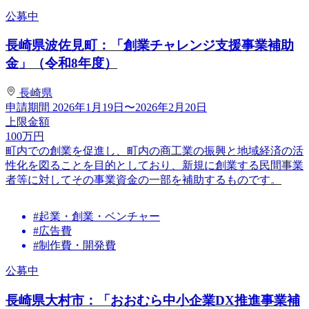
公募中
長崎県波佐見町：「創業チャレンジ支援事業補助
金」（令和8年度）
長崎県
申請期間
2026年1月19日〜2026年2月20日
上限金額
100
万円
町内での創業を促進し、町内の商工業の振興と地域経済の活
性化を図ることを目的としており、新規に創業する民間事業
者等に対してその事業資金の一部を補助するものです。
#起業・創業・ベンチャー
#広告費
#制作費・開発費
公募中
長崎県大村市：「おおむら中小企業DX推進事業補