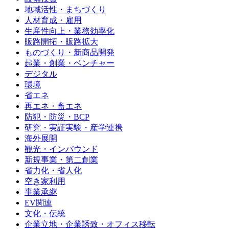
地域活性・まちづくり
人材育成・雇用
生産性向上・業務効率化
販路開拓・販路拡大
ものづくり・新商品開発
起業・創業・ベンチャー
デジタル
環境
省エネ
再エネ・畜エネ
防犯・防災・BCP
研究・実証実験・産学連携
海外展開
観光・インバウンド
新規事業・第二創業
省力化・省人化
空き家利用
事業承継
EV関連
文化・伝統
企業立地・企業誘致・オフィス移転