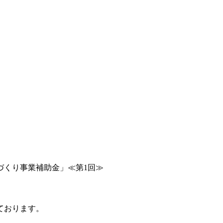
づくり事業補助金」≪第1回≫
ております。