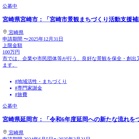
公募中
宮崎県宮崎市：「宮崎市景観まちづくり活動支援補
宮崎県
申請期間
〜2025年12月31日
上限金額
100
万円
市では、企業や市民団体等が行う、良好な景観を保全・創出
ます。
#地域活性・まちづくり
#専門家謝金
#旅費
公募中
宮崎県延岡市：「令和6年度延岡への新たな流れをつく
宮崎県