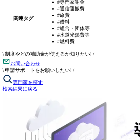
#専門家謝金
#通信運搬費
#旅費
関連タグ
#借料
#組合・団体等
#水道光熱費等
#燃料費
\
制度やどの補助金が使えるか知りたい!
/
お問い合わせ
\
申請サポートをお願いしたい!
/
専門家を探す
検索結果に戻る