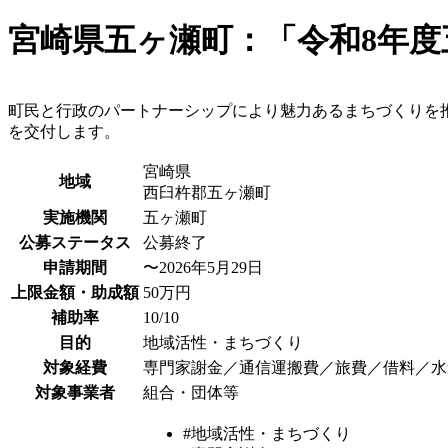
宮崎県五ヶ瀬町：「令和8年度
町民と行政のパートナーシップにより魅力あるまちづくりを
を交付します。
宮崎県
地域
西臼杵郡五ヶ瀬町
実施機関
五ヶ瀬町
公募ステータス
公募終了
申請期間
〜2026年5月29日
上限金額・助成額
50万円
補助率
10/10
目的
地域活性・まちづくり
対象経費
専門家謝金／通信運搬費／旅費／借料／水
対象事業者
組合・団体等
#地域活性・まちづくり