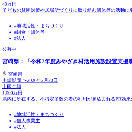
40
万円
子どもの貧困対策や居場所づくりに取り組む団体等の活動に
#地域活性・まちづくり
#組合・団体等
#法人
公募中
宮崎県：「令和7年度みやざき材活用施設設置支援事業
宮崎県
申請期間
〜2026年2月20日
上限金額
1,000
万円
県内に所在する、不特定多数の者の利用が見込まれるPR効
#地域活性・まちづくり
#個人事業主
#法人