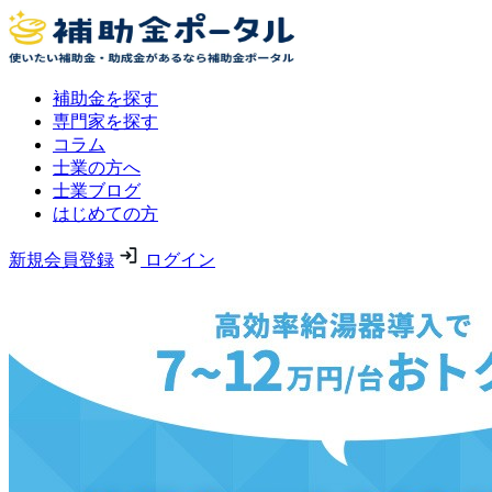
補助金を探す
専門家を探す
コラム
士業の方へ
士業ブログ
はじめての方
新規会員登録
ログイン