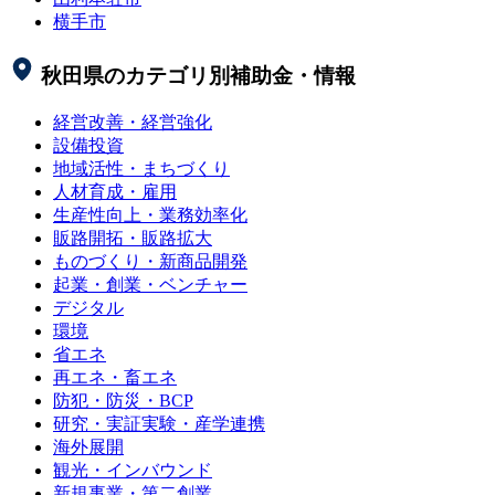
横手市
秋田県
のカテゴリ別補助金・情報
経営改善・経営強化
設備投資
地域活性・まちづくり
人材育成・雇用
生産性向上・業務効率化
販路開拓・販路拡大
ものづくり・新商品開発
起業・創業・ベンチャー
デジタル
環境
省エネ
再エネ・畜エネ
防犯・防災・BCP
研究・実証実験・産学連携
海外展開
観光・インバウンド
新規事業・第二創業