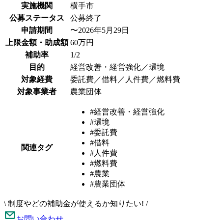
実施機関
横手市
公募ステータス
公募終了
申請期間
〜2026年5月29日
上限金額・助成額
60万円
補助率
1/2
目的
経営改善・経営強化／環境
対象経費
委託費／借料／人件費／燃料費
対象事業者
農業団体
#経営改善・経営強化
#環境
#委託費
#借料
関連タグ
#人件費
#燃料費
#農業
#農業団体
\
制度やどの補助金が使えるか知りたい!
/
お問い合わせ