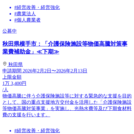
#経営改善・経営強化
#農業法人
#個人農業者
公募中
秋田県横手市：「介護保険施設等物価高騰対策事
業費補助金」≪下期≫
秋田県
申請期間
2026年2月2日〜2026年2月13日
上限金額
1
万
3,400
円
/人
物価高騰に伴う介護保険施設等に対する緊急的な支援を目的
として、国の重点支援地方交付金を活用した「介護保険施設
等物価高騰対策事業」を実施し、光熱水費等及び下期食材料
費の支援を行います。
#経営改善・経営強化