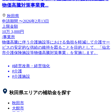
物価高騰対策事業費...
秋田県
申請期間
〜2026年2月13日
上限金額
10
万
3,000
円
/事業所
物価高騰に伴う介護施設等における負担を軽減して介護サー
ビスの安定的な供給の維持を図ることを目的として、「仙北
市介護保険施設等物価高騰対策事業」を実施します。
#経営改善・経営強化
#介護
#介護施設
秋田県
エリアの補助金を探す
秋田市
大館市