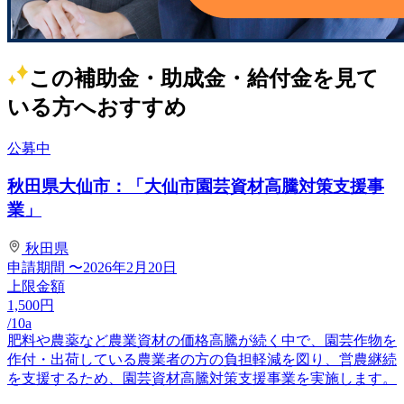
この補助金・助成金・給付金を見て
いる方へおすすめ
公募中
秋田県大仙市：「大仙市園芸資材高騰対策支援事
業」
秋田県
申請期間
〜2026年2月20日
上限金額
1,500
円
/10a
肥料や農薬など農業資材の価格高騰が続く中で、園芸作物を
作付・出荷している農業者の方の負担軽減を図り、営農継続
を支援するため、園芸資材高騰対策支援事業を実施します。