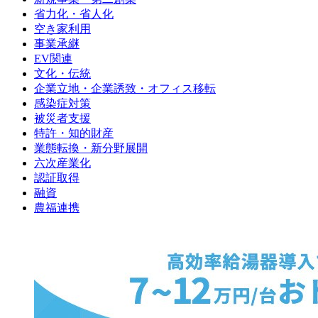
省力化・省人化
空き家利用
事業承継
EV関連
文化・伝統
企業立地・企業誘致・オフィス移転
感染症対策
被災者支援
特許・知的財産
業態転換・新分野展開
六次産業化
認証取得
融資
農福連携