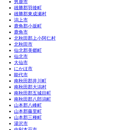
男鹿市
雄勝郡羽後町
雄勝郡東成瀬村
潟上市
鹿角郡小坂町
鹿角市
北秋田郡上小阿仁村
北秋田市
仙北郡美郷町
仙北市
大仙市
にかほ市
能代市
南秋田郡井川町
南秋田郡大潟村
南秋田郡五城目町
南秋田郡八郎潟町
山本郡八峰町
山本郡藤里町
山本郡三種町
湯沢市
由利本荘市