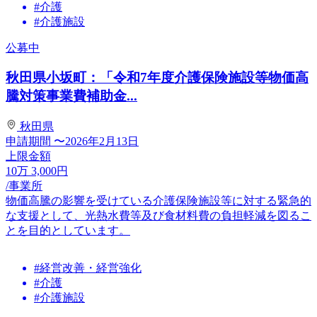
#介護
#介護施設
公募中
秋田県小坂町：「令和7年度介護保険施設等物価高
騰対策事業費補助金...
秋田県
申請期間
〜2026年2月13日
上限金額
10
万
3,000
円
/事業所
物価高騰の影響を受けている介護保険施設等に対する緊急的
な支援として、光熱水費等及び食材料費の負担軽減を図るこ
とを目的としています。
#経営改善・経営強化
#介護
#介護施設