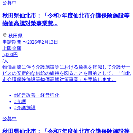
公募中
秋田県仙北市：「令和7年度仙北市介護保険施設等
物価高騰対策事業費...
秋田県
申請期間
〜2026年2月13日
上限金額
5,000
円
/人
物価高騰に伴う介護施設等における負担を軽減して介護サー
ビスの安定的な供給の維持を図ることを目的として、「仙北
市介護保険施設等物価高騰対策事業」を実施します。
#経営改善・経営強化
#介護
#介護施設
公募中
秋田県仙北市：「令和7年度仙北市介護保険施設等