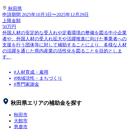
秋田県
申請期間
2025年10月3日〜2025年12月29日
上限金額
50
万円
外国人材の安定的な受入れや定着環境の整備を図る中小企業
者や、外国人材の受入れ拡大や活躍推進に向けた事業者への
支援を行う団体等に対して補助することにより、多様な人材
の活躍を通じた県内産業の活性化を図ることを目的としま
す。
#人材育成・雇用
#地域活性・まちづくり
#専門家謝金
秋田県
エリアの補助金を探す
秋田市
大館市
男鹿市