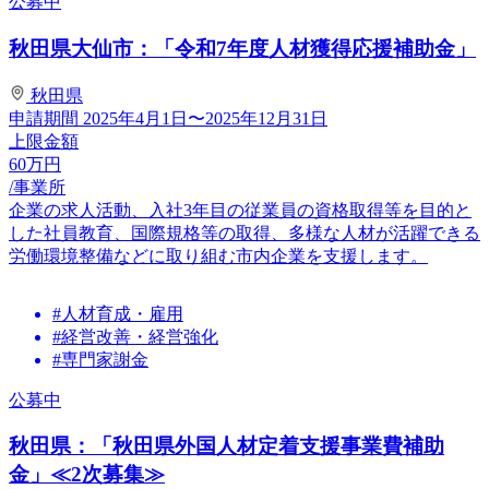
公募中
秋田県大仙市：「令和7年度人材獲得応援補助金」
秋田県
申請期間
2025年4月1日〜2025年12月31日
上限金額
60
万円
/事業所
企業の求人活動、入社3年目の従業員の資格取得等を目的と
した社員教育、国際規格等の取得、多様な人材が活躍できる
労働環境整備などに取り組む市内企業を支援します。
#人材育成・雇用
#経営改善・経営強化
#専門家謝金
公募中
秋田県：「秋田県外国人材定着支援事業費補助
金」≪2次募集≫