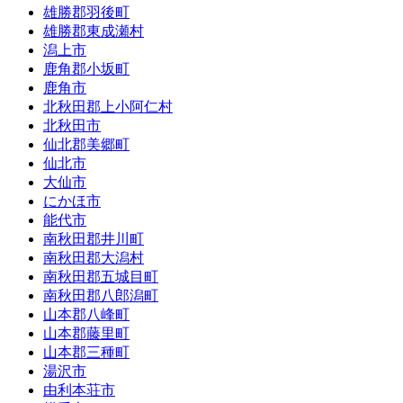
雄勝郡羽後町
雄勝郡東成瀬村
潟上市
鹿角郡小坂町
鹿角市
北秋田郡上小阿仁村
北秋田市
仙北郡美郷町
仙北市
大仙市
にかほ市
能代市
南秋田郡井川町
南秋田郡大潟村
南秋田郡五城目町
南秋田郡八郎潟町
山本郡八峰町
山本郡藤里町
山本郡三種町
湯沢市
由利本荘市