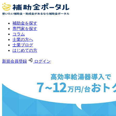
補助金を探す
専門家を探す
コラム
士業の方へ
士業ブログ
はじめての方
新規会員登録
ログイン