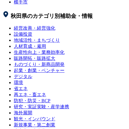
横手市
秋田県
のカテゴリ別補助金・情報
経営改善・経営強化
設備投資
地域活性・まちづくり
人材育成・雇用
生産性向上・業務効率化
販路開拓・販路拡大
ものづくり・新商品開発
起業・創業・ベンチャー
デジタル
環境
省エネ
再エネ・畜エネ
防犯・防災・BCP
研究・実証実験・産学連携
海外展開
観光・インバウンド
新規事業・第二創業