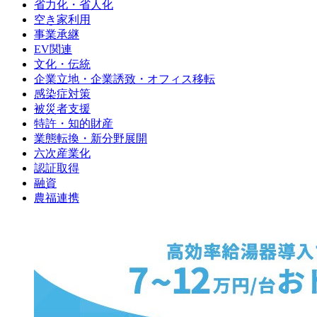
省力化・省人化
空き家利用
事業承継
EV関連
文化・伝統
企業立地・企業誘致・オフィス移転
感染症対策
被災者支援
特許・知的財産
業態転換・新分野展開
六次産業化
認証取得
融資
農福連携