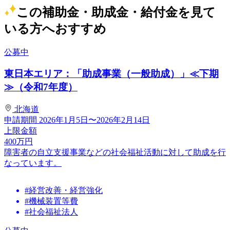
この補助金・助成金・給付金を見て
いる方へおすすめ
公募中
東日本エリア：「助成事業（一般助成）」≪下期
≫（令和7年度）
北海道
申請期間
2026年1月5日〜2026年2月14日
上限金額
400
万円
障害者の自立支援事業などの社会福祉活動に対して助成を行
なっています。
#経営改善・経営強化
#機械装置等費
#社会福祉法人