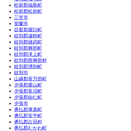
松前郡福島町
松前郡松前町
三笠市
室蘭市
目梨郡羅臼町
紋別郡遠軽町
紋別郡雄武町
紋別郡興部町
紋別郡滝上町
紋別郡西興部村
紋別郡湧別町
紋別市
山越郡長万部町
夕張郡栗山町
夕張郡長沼町
夕張郡由仁町
夕張市
勇払郡厚真町
勇払郡安平町
勇払郡占冠村
勇払郡むかわ町