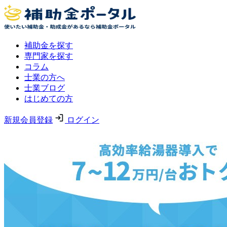
補助金を探す
専門家を探す
コラム
士業の方へ
士業ブログ
はじめての方
新規会員登録
ログイン