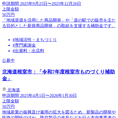
申請期間
2025年9月25日〜2025年12月26日
上限金額
50
万円
「地域資源を活用した商品開発」や「道の駅での販売を主た
る目的とした新規商品開発」の取組を支援する補助金です。
#地域活性・まちづくり
#専門家謝金
#出展料・出店料
公募中
北海道根室市：「令和7年度根室市ものづくり補助
金」
北海道
申請期間
2025年4月1日〜2026年1月30日
上限金額
50
万円
地域産業の振興及び雇用の拡大を図るため、新製品の開発や
販路の開拓のほか、既存製品の改良などを行う市内事業者の