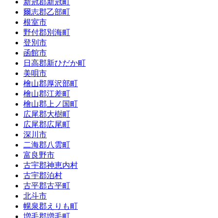
新冠郡新冠町
爾志郡乙部町
根室市
野付郡別海町
登別市
函館市
日高郡新ひだか町
美唄市
檜山郡厚沢部町
檜山郡江差町
檜山郡上ノ国町
広尾郡大樹町
広尾郡広尾町
深川市
二海郡八雲町
富良野市
古宇郡神恵内村
古宇郡泊村
古平郡古平町
北斗市
幌泉郡えりも町
増毛郡増毛町