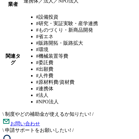
連携体／法人／NPO法人
業者
#設備投資
#研究・実証実験・産学連携
#ものづくり・新商品開発
#省エネ
#販路開拓・販路拡大
#環境
関連タ
#機械装置等費
グ
#委託費
#出願費
#人件費
#原材料費/資材費
#連携体
#法人
#NPO法人
\
制度やどの補助金が使えるか知りたい!
/
お問い合わせ
\
申請サポートをお願いしたい!
/