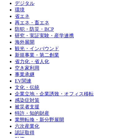
デジタル
環境
省エネ
再エネ・畜エネ
防犯・防災・BCP
研究・実証実験・産学連携
海外展開
観光・インバウンド
新規事業・第二創業
省力化・省人化
空き家利用
事業承継
EV関連
文化・伝統
企業立地・企業誘致・オフィス移転
感染症対策
被災者支援
特許・知的財産
業態転換・新分野展開
六次産業化
認証取得