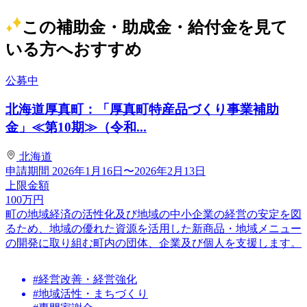
この補助金・助成金・給付金を見て
いる方へおすすめ
公募中
北海道厚真町：「厚真町特産品づくり事業補助
金」≪第10期≫（令和...
北海道
申請期間
2026年1月16日〜2026年2月13日
上限金額
100
万円
町の地域経済の活性化及び地域の中小企業の経営の安定を図
るため、地域の優れた資源を活用した新商品・地域メニュー
の開発に取り組む町内の団体、企業及び個人を支援します。
#経営改善・経営強化
#地域活性・まちづくり