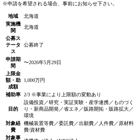
※申請を希望される場合、事前にお知らせ下さい。
地域
北海道
実施機
北海道
関
公募ス
テータ
公募終了
ス
申請期
〜2026年5月29日
間
上限金
額・助
1,000万円
成額
補助率
2/3 ※事業により上限額の変動あり
設備投資／研究・実証実験・産学連携／ものづく
目的
り・新商品開発／省エネ／販路開拓・販路拡大／
環境
対象経
機械装置等費／委託費／出願費／人件費／原材料
費
費/資材費
対象事