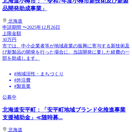
北海道小樽市：「令和7年度小樽市新技術及び新製
品開発助成事業」
北海道
申請期間
〜2025年12月26日
上限金額
30
万円
市では、中小企業者等が地域産業の振興に寄与する新技術及
び新製品の開発を行った場合に、当該開発に要した経費の一
部を助成します。
#地域活性・まちづくり
#外注費
#製造業
公募中
北海道安平町：「安平町地域ブランド化推進事業
支援補助金」≪随時募...
北海道