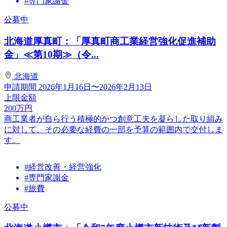
#専門家謝金
公募中
北海道厚真町：「厚真町商工業経営強化促進補助
金」≪第10期≫（令...
北海道
申請期間
2026年1月16日〜2026年2月13日
上限金額
200
万円
商工業者が自ら行う積極的かつ創意工夫を凝らした取り組み
に対して、その必要な経費の一部を予算の範囲内で交付しま
す。
#経営改善・経営強化
#専門家謝金
#旅費
公募中