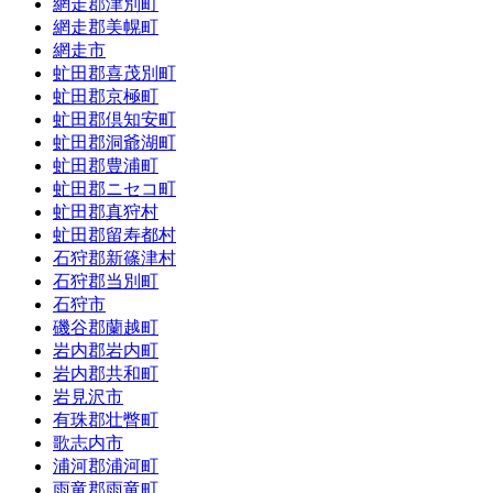
網走郡津別町
網走郡美幌町
網走市
虻田郡喜茂別町
虻田郡京極町
虻田郡倶知安町
虻田郡洞爺湖町
虻田郡豊浦町
虻田郡ニセコ町
虻田郡真狩村
虻田郡留寿都村
石狩郡新篠津村
石狩郡当別町
石狩市
磯谷郡蘭越町
岩内郡岩内町
岩内郡共和町
岩見沢市
有珠郡壮瞥町
歌志内市
浦河郡浦河町
雨竜郡雨竜町