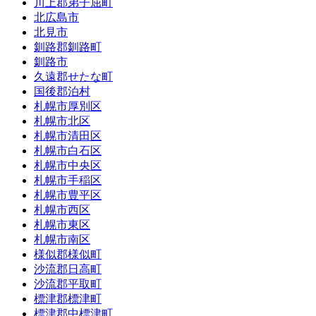
川上郡弟子屈町
北広島市
北見市
釧路郡釧路町
釧路市
久遠郡せたな町
国後郡泊村
札幌市厚別区
札幌市北区
札幌市清田区
札幌市白石区
札幌市中央区
札幌市手稲区
札幌市豊平区
札幌市西区
札幌市東区
札幌市南区
様似郡様似町
沙流郡日高町
沙流郡平取町
標津郡標津町
標津郡中標津町