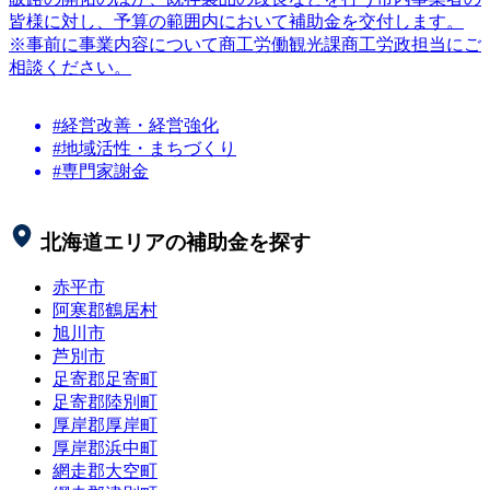
皆様に対し、予算の範囲内において補助金を交付します。
※事前に事業内容について商工労働観光課商工労政担当にご
相談ください。
#経営改善・経営強化
#地域活性・まちづくり
#専門家謝金
北海道
エリアの補助金を探す
赤平市
阿寒郡鶴居村
旭川市
芦別市
足寄郡足寄町
足寄郡陸別町
厚岸郡厚岸町
厚岸郡浜中町
網走郡大空町