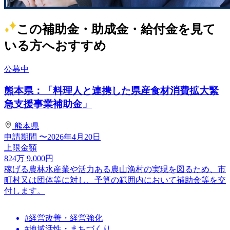
この補助金・助成金・給付金を見て
いる方へおすすめ
公募中
熊本県：「料理人と連携した県産食材消費拡大緊
急支援事業補助金」
熊本県
申請期間
〜2026年4月20日
上限金額
824
万
9,000
円
稼げる農林水産業や活力ある農山漁村の実現を図るため、市
町村又は団体等に対し、予算の範囲内において補助金等を交
付します。
#経営改善・経営強化
#地域活性・まちづくり