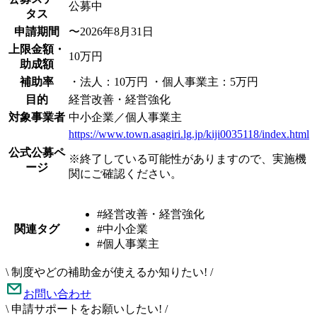
公募中
タス
申請期間
〜2026年8月31日
上限金額・
10万円
助成額
補助率
・法人：10万円 ・個人事業主：5万円
目的
経営改善・経営強化
対象事業者
中小企業／個人事業主
https://www.town.asagiri.lg.jp/kiji0035118/index.html
公式公募ペ
※終了している可能性がありますので、実施機
ージ
関にご確認ください。
#経営改善・経営強化
関連タグ
#中小企業
#個人事業主
\
制度やどの補助金が使えるか知りたい!
/
お問い合わせ
\
申請サポートをお願いしたい!
/