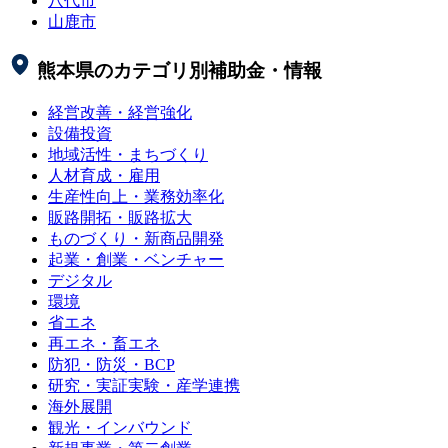
八代市
山鹿市
熊本県
のカテゴリ別補助金・情報
経営改善・経営強化
設備投資
地域活性・まちづくり
人材育成・雇用
生産性向上・業務効率化
販路開拓・販路拡大
ものづくり・新商品開発
起業・創業・ベンチャー
デジタル
環境
省エネ
再エネ・畜エネ
防犯・防災・BCP
研究・実証実験・産学連携
海外展開
観光・インバウンド