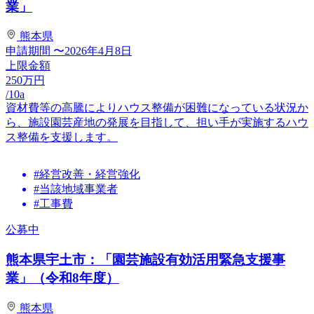
業」
熊本県
申請期間
〜2026年4月8日
上限金額
250
万円
/10a
資材費等の高騰によりハウス整備が困難になっている状況か
ら、施設園芸産地の発展を目指して、担い手が実施するハウ
ス整備を支援します。
#経営改善・経営強化
#当該地域事業者
#工事費
公募中
熊本県宇土市：「園芸施設有効活用緊急支援事
業」（令和8年度）
熊本県