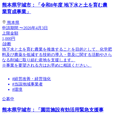
熊本県宇城市：「令和8年度 地下水と土を育む農
業育成事業」
熊本県
申請期間
〜2026年4月3日
上限金額
1,000
円
/診断
地下水と土を育む農業を推進することを目的として、化学肥
料及び農薬を低減する技術の導入・普及に関する活動やさら
なる削減に取り組む産地を支援します。
※事業を要望される方はお早めに相談ください。
#経営改善・経営強化
#当該地域事業者
#環境
公募中
熊本県宇城市：「園芸施設有効活用緊急支援事