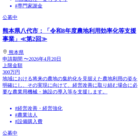
#専門家謝金
公募中
熊本県八代市：「令和8年度農地利用効率化等支援
事業」≪第2回≫
熊本県
申請期間
〜2026年4月20日
上限金額
300
万円
地域における将来の農地の集約化を見据えた農地利用の姿を
明確にし、その実現に向けて、経営改善に取り組む場合に必
要な農業用機械・施設の導入等を支援します。
#経営改善・経営強化
#農業法人
#設備購入費
公募中