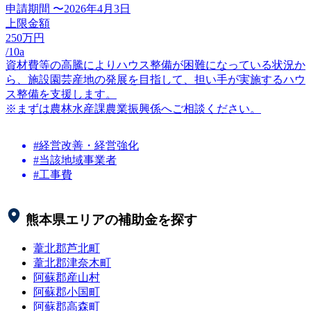
申請期間
〜2026年4月3日
上限金額
250
万円
/10a
資材費等の高騰によりハウス整備が困難になっている状況か
ら、施設園芸産地の発展を目指して、担い手が実施するハウ
ス整備を支援します。
※まずは農林水産課農業振興係へご相談ください。
#経営改善・経営強化
#当該地域事業者
#工事費
熊本県
エリアの補助金を探す
葦北郡芦北町
葦北郡津奈木町
阿蘇郡産山村
阿蘇郡小国町
阿蘇郡高森町