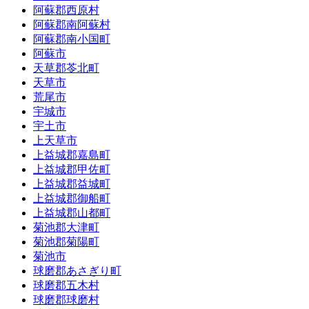
阿蘇郡西原村
阿蘇郡南阿蘇村
阿蘇郡南小国町
阿蘇市
天草郡苓北町
天草市
荒尾市
宇城市
宇土市
上天草市
上益城郡嘉島町
上益城郡甲佐町
上益城郡益城町
上益城郡御船町
上益城郡山都町
菊池郡大津町
菊池郡菊陽町
菊池市
球磨郡あさぎり町
球磨郡五木村
球磨郡球磨村