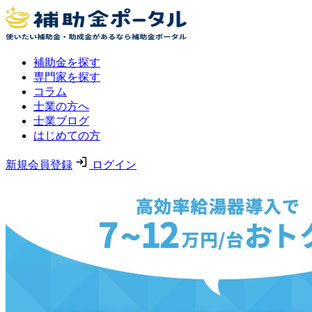
補助金を探す
専門家を探す
コラム
士業の方へ
士業ブログ
はじめての方
新規会員登録
ログイン