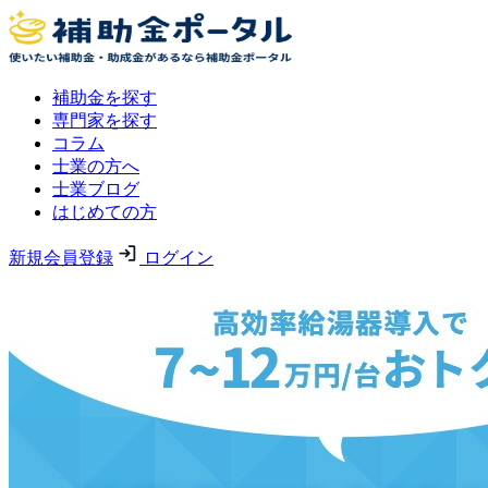
補助金を探す
専門家を探す
コラム
士業の方へ
士業ブログ
はじめての方
新規会員登録
ログイン