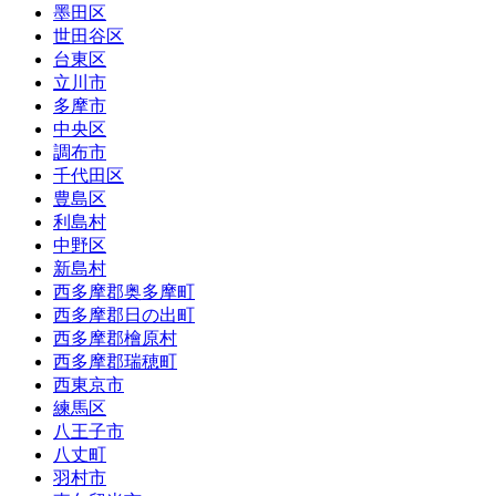
墨田区
世田谷区
台東区
立川市
多摩市
中央区
調布市
千代田区
豊島区
利島村
中野区
新島村
西多摩郡奥多摩町
西多摩郡日の出町
西多摩郡檜原村
西多摩郡瑞穂町
西東京市
練馬区
八王子市
八丈町
羽村市