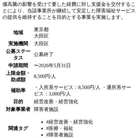
価高騰の影響を受けて要した経費に対し支援金を交付するこ
とにより、当該事業所が継続して安定した障害福祉サービス
の提供を維持することを目的とする事業を実施します。
東京都
地域
大田区
実施機関
大田区
公募ステー
公募終了
タス
申請期間
〜2026年5月31日
上限金額・
8,500円/人
助成額
・入所系サービス：8,500円/人 ・通所系サー
補助率
ビス：3,000円/人
目的
経営改善・経営強化
対象事業者
障害者施設
#経営改善・経営強化
関連タグ
#医療・福祉
#障害者施設