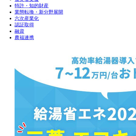
特許・知的財産
業態転換・新分野展開
六次産業化
認証取得
融資
農福連携