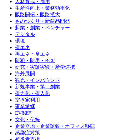
人材育成・雇用
生産性向上・業務効率化
販路開拓・販路拡大
ものづくり・新商品開発
起業・創業・ベンチャー
デジタル
環境
省エネ
再エネ・畜エネ
防犯・防災・BCP
研究・実証実験・産学連携
海外展開
観光・インバウンド
新規事業・第二創業
省力化・省人化
空き家利用
事業承継
EV関連
文化・伝統
企業立地・企業誘致・オフィス移転
感染症対策
被災者支援