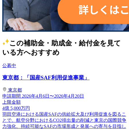
この補助金・助成金・給付金を見て
いる方へおすすめ
公募中
東京都：「国産SAF利用促進事業」
東京都
申請期間
2026年4月6日〜2026年4月20日
上限金額
4
億
5,000
万円
羽田空港における国産SAFの供給拡大及び利用促進を図るこ
とで、航空分野におけるCO2排出量の削減と東京の国際競争
力強化、持続可能なSAFの市場形成と発展への寄与を目指し