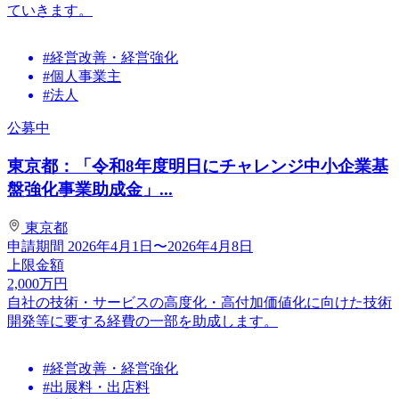
ていきます。
#経営改善・経営強化
#個人事業主
#法人
公募中
東京都：「令和8年度明日にチャレンジ中小企業基
盤強化事業助成金」...
東京都
申請期間
2026年4月1日〜2026年4月8日
上限金額
2,000
万円
自社の技術・サービスの高度化・高付加価値化に向けた技術
開発等に要する経費の一部を助成します。
#経営改善・経営強化
#出展料・出店料