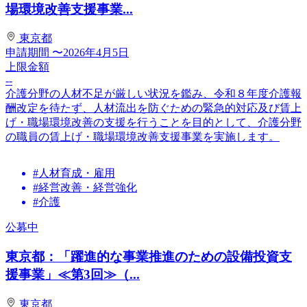
場環境改善支援事業...
東京都
申請期間
〜2026年4月5日
上限金額
--
介護分野の人材不足が厳しい状況を鑑み、令和８年度介護報
酬改定を待たず、人材流出を防ぐための緊急的対応及び賃上
げ・職場環境改善の支援を行うことを目的として、介護分野
の職員の賃上げ・職場環境改善支援事業を実施します。
#人材育成・雇用
#経営改善・経営強化
#介護
公募中
東京都：「躍進的な事業推進のための設備投資支
援事業」≪第3回≫（...
東京都