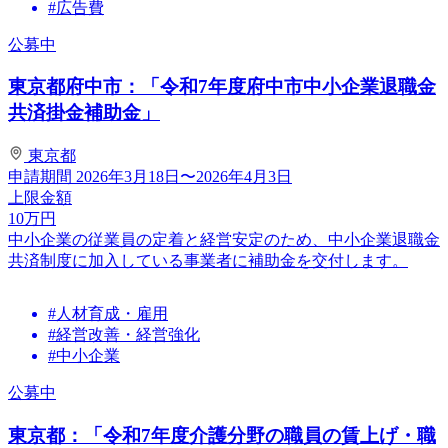
#広告費
公募中
東京都府中市：「令和7年度府中市中小企業退職金
共済掛金補助金」
東京都
申請期間
2026年3月18日〜2026年4月3日
上限金額
10
万円
中小企業の従業員の定着と経営安定のため、中小企業退職金
共済制度に加入している事業者に補助金を交付します。
#人材育成・雇用
#経営改善・経営強化
#中小企業
公募中
東京都：「令和7年度介護分野の職員の賃上げ・職