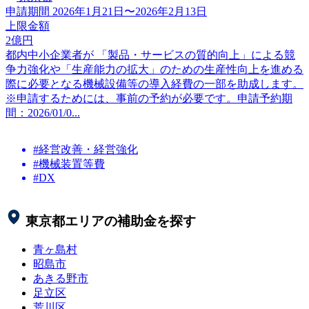
申請期間
2026年1月21日〜2026年2月13日
上限金額
2
億円
都内中小企業者が 「製品・サービスの質的向上」による競
争力強化や「生産能力の拡大」のための生産性向上を進める
際に必要となる機械設備等の導入経費の一部を助成します。
※申請するためには、事前の予約が必要です。申請予約期
間：2026/01/0...
#経営改善・経営強化
#機械装置等費
#DX
東京都
エリアの補助金を探す
青ヶ島村
昭島市
あきる野市
足立区
荒川区