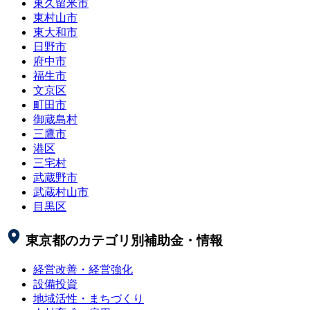
東久留米市
東村山市
東大和市
日野市
府中市
福生市
文京区
町田市
御蔵島村
三鷹市
港区
三宅村
武蔵野市
武蔵村山市
目黒区
東京都
のカテゴリ別補助金・情報
経営改善・経営強化
設備投資
地域活性・まちづくり