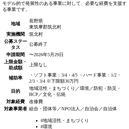
モデル的で発展性のある事業に対して、必要な経費を支援す
る事業です。
長野県
地域
東筑摩郡筑北村
実施機関
筑北村
公募ステー
公募終了
タス
申請期間
〜2026年5月29日
上限金額・
上限なし
助成額
・ソフト事業：3/4・4/5 ・ハード事業：1/2・
補助率
2/3・3/4 ※下限額30万円
地域活性・まちづくり／環境／防犯・防災・
目的
BCP／文化・伝統
対象経費
改修費
対象事業者
組合・団体等／NPO法人／自治会／自治体
#地域活性・まちづくり
#環境