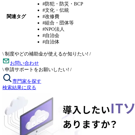
#防犯・防災・BCP
#文化・伝統
関連タグ
#改修費
#組合・団体等
#NPO法人
#自治会
#自治体
\
制度やどの補助金が使えるか知りたい!
/
お問い合わせ
\
申請サポートをお願いしたい!
/
専門家を探す
検索結果に戻る