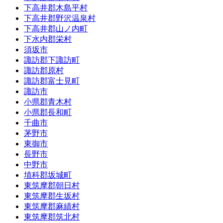
下高井郡木島平村
下高井郡野沢温泉村
下高井郡山ノ内町
下水内郡栄村
須坂市
諏訪郡下諏訪町
諏訪郡原村
諏訪郡富士見町
諏訪市
小県郡青木村
小県郡長和町
千曲市
茅野市
東御市
長野市
中野市
埴科郡坂城町
東筑摩郡朝日村
東筑摩郡生坂村
東筑摩郡麻績村
東筑摩郡筑北村