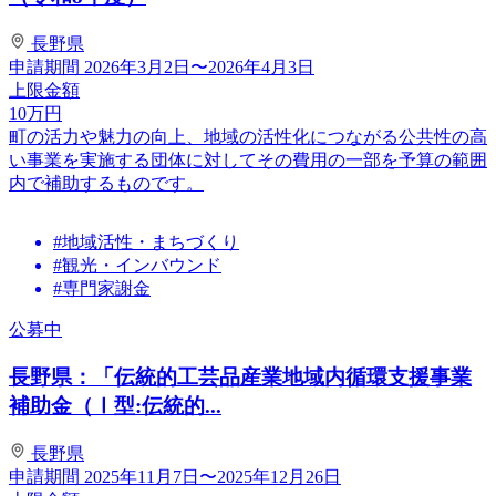
長野県
申請期間
2026年3月2日〜2026年4月3日
上限金額
10
万円
町の活力や魅力の向上、地域の活性化につながる公共性の高
い事業を実施する団体に対してその費用の一部を予算の範囲
内で補助するものです。
#地域活性・まちづくり
#観光・インバウンド
#専門家謝金
公募中
長野県：「伝統的工芸品産業地域内循環支援事業
補助金（Ⅰ型:伝統的...
長野県
申請期間
2025年11月7日〜2025年12月26日