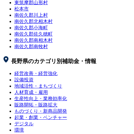
東筑摩郡山形村
松本市
南佐久郡川上村
南佐久郡北相木村
南佐久郡小海町
南佐久郡佐久穂町
南佐久郡南相木村
南佐久郡南牧村
長野県
のカテゴリ別補助金・情報
経営改善・経営強化
設備投資
地域活性・まちづくり
人材育成・雇用
生産性向上・業務効率化
販路開拓・販路拡大
ものづくり・新商品開発
起業・創業・ベンチャー
デジタル
環境