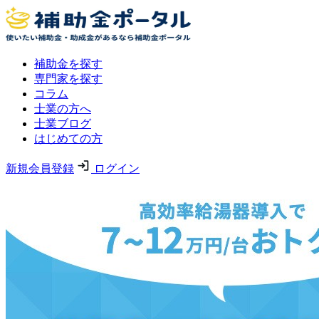
補助金を探す
専門家を探す
コラム
士業の方へ
士業ブログ
はじめての方
新規会員登録
ログイン