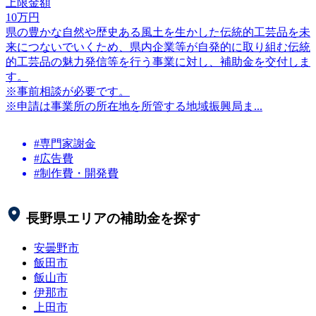
上限金額
10
万円
県の豊かな自然や歴史ある風土を生かした伝統的工芸品を未
来につないでいくため、県内企業等が自発的に取り組む伝統
的工芸品の魅力発信等を行う事業に対し、補助金を交付しま
す。
※事前相談が必要です。
※申請は事業所の所在地を所管する地域振興局ま...
#専門家謝金
#広告費
#制作費・開発費
長野県
エリアの補助金を探す
安曇野市
飯田市
飯山市
伊那市
上田市