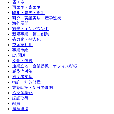
省エネ
再エネ・畜エネ
防犯・防災・BCP
研究・実証実験・産学連携
海外展開
観光・インバウンド
新規事業・第二創業
省力化・省人化
空き家利用
事業承継
EV関連
文化・伝統
企業立地・企業誘致・オフィス移転
感染症対策
被災者支援
特許・知的財産
業態転換・新分野展開
六次産業化
認証取得
融資
農福連携