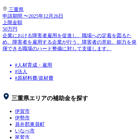
三重県
申請期間
〜2025年12月26日
上限金額
50
万円
企業における障害者雇用を促進し、職場への定着を図るた
め、障害者を雇用する企業が行う、障害者の意欲、能力を発
揮できる職場のハード整備に対して支援します。
#人材育成・雇用
#法人
#原材料費/資材費
三重県
エリアの補助金を探す
伊賀市
伊勢市
員弁郡東員町
いなべ市
尾鷲市