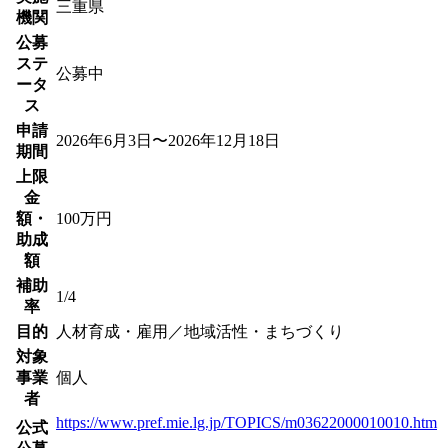
三重県
機関
公募
ステ
公募中
ータ
ス
申請
2026年6月3日〜2026年12月18日
期間
上限
金
額・
100万円
助成
額
補助
1/4
率
目的
人材育成・雇用／地域活性・まちづくり
対象
事業
個人
者
https://www.pref.mie.lg.jp/TOPICS/m03622000010010.htm
公式