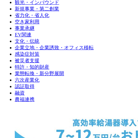
観光・インバウンド
新規事業・第二創業
省力化・省人化
空き家利用
事業承継
EV関連
文化・伝統
企業立地・企業誘致・オフィス移転
感染症対策
被災者支援
特許・知的財産
業態転換・新分野展開
六次産業化
認証取得
融資
農福連携