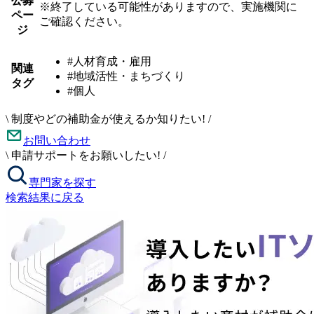
公募
※終了している可能性がありますので、実施機関に
ペー
ご確認ください。
ジ
#人材育成・雇用
関連
#地域活性・まちづくり
タグ
#個人
\
制度やどの補助金が使えるか知りたい!
/
お問い合わせ
\
申請サポートをお願いしたい!
/
専門家を探す
検索結果に戻る