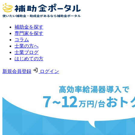
補助金を探す
専門家を探す
コラム
士業の方へ
士業ブログ
はじめての方
新規会員登録
ログイン