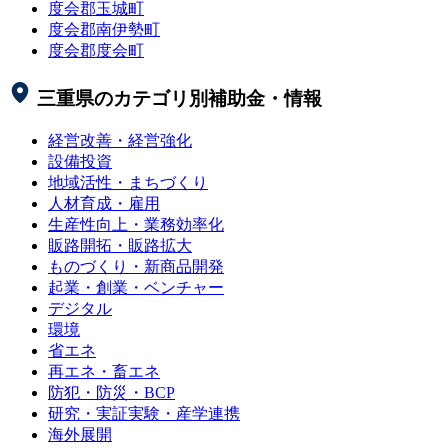
度会郡玉城町
度会郡南伊勢町
度会郡度会町
三重県
のカテゴリ別補助金・情報
経営改善・経営強化
設備投資
地域活性・まちづくり
人材育成・雇用
生産性向上・業務効率化
販路開拓・販路拡大
ものづくり・新商品開発
起業・創業・ベンチャー
デジタル
環境
省エネ
再エネ・畜エネ
防犯・防災・BCP
研究・実証実験・産学連携
海外展開