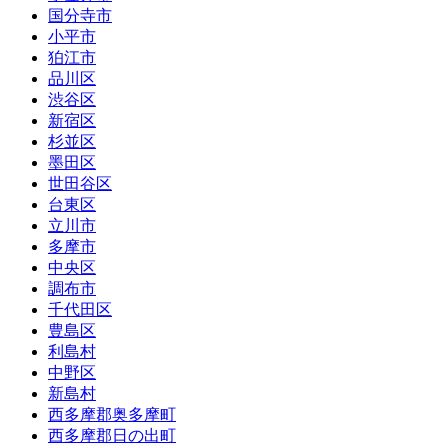
国分寺市
小平市
狛江市
品川区
渋谷区
新宿区
杉並区
墨田区
世田谷区
台東区
立川市
多摩市
中央区
調布市
千代田区
豊島区
利島村
中野区
新島村
西多摩郡奥多摩町
西多摩郡日の出町