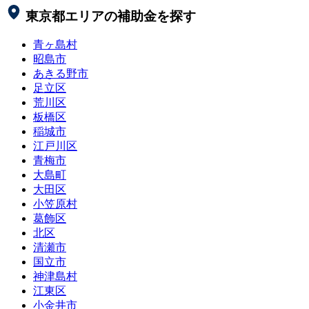
東京都
エリアの補助金を探す
青ヶ島村
昭島市
あきる野市
足立区
荒川区
板橋区
稲城市
江戸川区
青梅市
大島町
大田区
小笠原村
葛飾区
北区
清瀬市
国立市
神津島村
江東区
小金井市