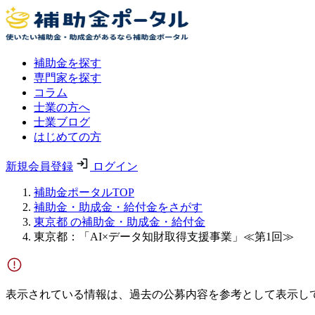
補助金を探す
専門家を探す
コラム
士業の方へ
士業ブログ
はじめての方
新規会員登録
ログイン
補助金ポータルTOP
補助金・助成金・給付金をさがす
東京都 の補助金・助成金・給付金
東京都：「AI×データ知財取得支援事業」≪第1回≫
表示されている情報は、過去の公募内容を参考として表示し