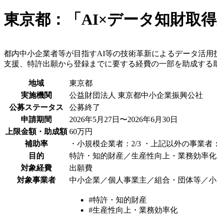
東京都：「AI×データ知財取
都内中小企業者等が目指すAI等の技術革新によるデータ活
支援、特許出願から登録までに要する経費の一部を助成する
地域
東京都
実施機関
公益財団法人 東京都中小企業振興公社
公募ステータス
公募終了
申請期間
2026年5月27日〜2026年6月30日
上限金額・助成額
60万円
補助率
・小規模企業者：2/3 ・上記以外の事業者
目的
特許・知的財産／生産性向上・業務効率化
対象経費
出願費
対象事業者
中小企業／個人事業主／組合・団体等／小
#特許・知的財産
#生産性向上・業務効率化