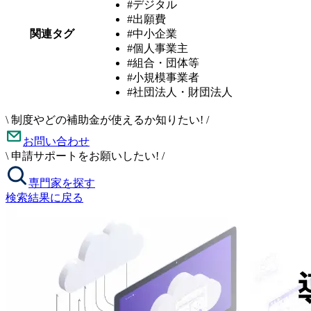
#デジタル
#出願費
関連タグ
#中小企業
#個人事業主
#組合・団体等
#小規模事業者
#社団法人・財団法人
\
制度やどの補助金が使えるか知りたい!
/
お問い合わせ
\
申請サポートをお願いしたい!
/
専門家を探す
検索結果に戻る