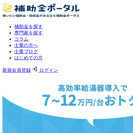
補助金を探す
専門家を探す
コラム
士業の方へ
士業ブログ
はじめての方
新規会員登録
ログイン