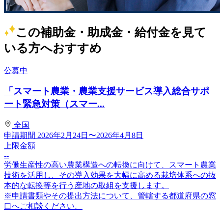
この補助金・助成金・給付金を見て
いる方へおすすめ
公募中
「スマート農業・農業支援サービス導入総合サポ
ート緊急対策（スマー...
全国
申請期間
2026年2月24日〜2026年4月8日
上限金額
--
労働生産性の高い農業構造への転換に向けて、スマート農業
技術を活用し、その導入効果を大幅に高める栽培体系への抜
本的な転換等を行う産地の取組を支援します。
※申請書類やその提出方法について、管轄する都道府県の窓
口へご相談ください。