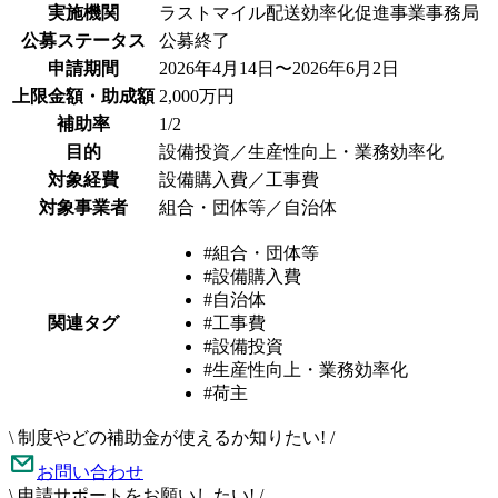
実施機関
ラストマイル配送効率化促進事業事務局
公募ステータス
公募終了
申請期間
2026年4月14日〜2026年6月2日
上限金額・助成額
2,000万円
補助率
1/2
目的
設備投資／生産性向上・業務効率化
対象経費
設備購入費／工事費
対象事業者
組合・団体等／自治体
#組合・団体等
#設備購入費
#自治体
関連タグ
#工事費
#設備投資
#生産性向上・業務効率化
#荷主
\
制度やどの補助金が使えるか知りたい!
/
お問い合わせ
\
申請サポートをお願いしたい!
/