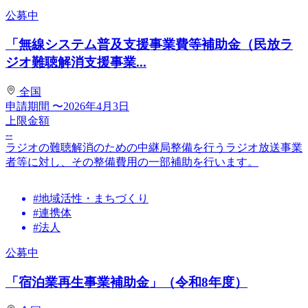
公募中
「無線システム普及支援事業費等補助金（民放ラ
ジオ難聴解消支援事業...
全国
申請期間
〜2026年4月3日
上限金額
--
ラジオの難聴解消のための中継局整備を行うラジオ放送事業
者等に対し、その整備費用の一部補助を行います。
#地域活性・まちづくり
#連携体
#法人
公募中
「宿泊業再生事業補助金」（令和8年度）