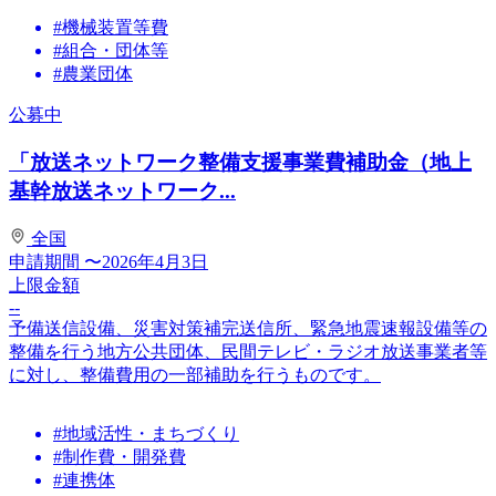
#機械装置等費
#組合・団体等
#農業団体
公募中
「放送ネットワーク整備支援事業費補助金（地上
基幹放送ネットワーク...
全国
申請期間
〜2026年4月3日
上限金額
--
予備送信設備、災害対策補完送信所、緊急地震速報設備等の
整備を行う地方公共団体、民間テレビ・ラジオ放送事業者等
に対し、整備費用の一部補助を行うものです。
#地域活性・まちづくり
#制作費・開発費
#連携体