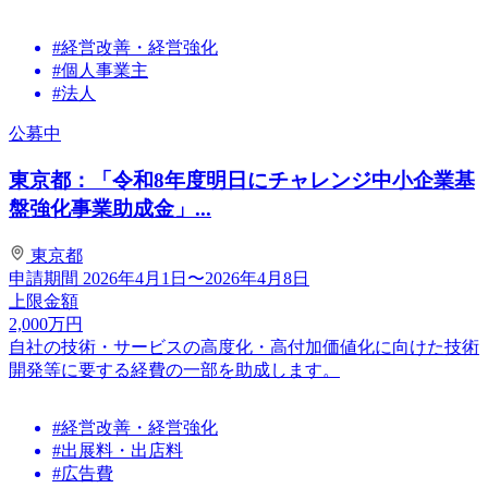
#経営改善・経営強化
#個人事業主
#法人
公募中
東京都：「令和8年度明日にチャレンジ中小企業基
盤強化事業助成金」...
東京都
申請期間
2026年4月1日〜2026年4月8日
上限金額
2,000
万円
自社の技術・サービスの高度化・高付加価値化に向けた技術
開発等に要する経費の一部を助成します。
#経営改善・経営強化
#出展料・出店料
#広告費