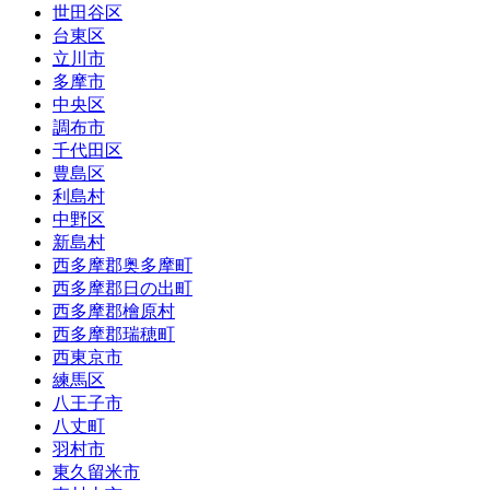
世田谷区
台東区
立川市
多摩市
中央区
調布市
千代田区
豊島区
利島村
中野区
新島村
西多摩郡奥多摩町
西多摩郡日の出町
西多摩郡檜原村
西多摩郡瑞穂町
西東京市
練馬区
八王子市
八丈町
羽村市
東久留米市