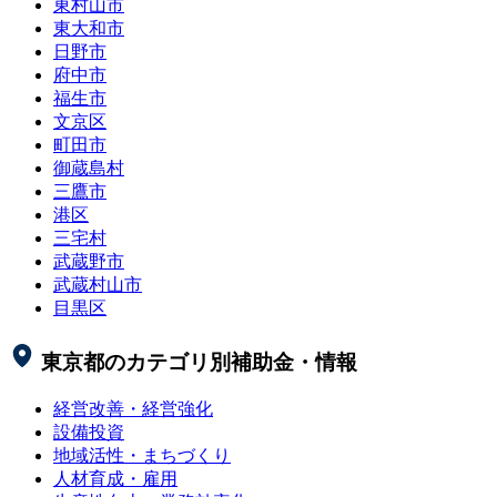
東村山市
東大和市
日野市
府中市
福生市
文京区
町田市
御蔵島村
三鷹市
港区
三宅村
武蔵野市
武蔵村山市
目黒区
東京都
のカテゴリ別補助金・情報
経営改善・経営強化
設備投資
地域活性・まちづくり
人材育成・雇用