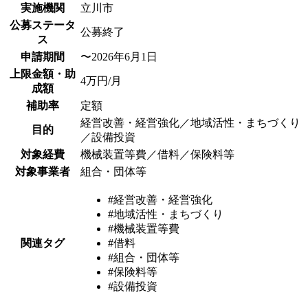
実施機関
立川市
公募ステータ
公募終了
ス
申請期間
〜2026年6月1日
上限金額・助
4万円/月
成額
補助率
定額
経営改善・経営強化／地域活性・まちづくり
目的
／設備投資
対象経費
機械装置等費／借料／保険料等
対象事業者
組合・団体等
#経営改善・経営強化
#地域活性・まちづくり
#機械装置等費
関連タグ
#借料
#組合・団体等
#保険料等
#設備投資