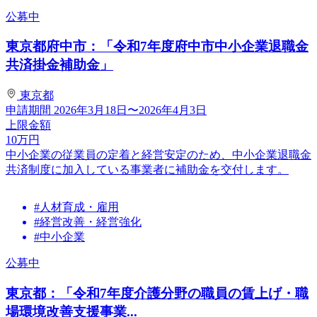
公募中
東京都府中市：「令和7年度府中市中小企業退職金
共済掛金補助金」
東京都
申請期間
2026年3月18日〜2026年4月3日
上限金額
10
万円
中小企業の従業員の定着と経営安定のため、中小企業退職金
共済制度に加入している事業者に補助金を交付します。
#人材育成・雇用
#経営改善・経営強化
#中小企業
公募中
東京都：「令和7年度介護分野の職員の賃上げ・職
場環境改善支援事業...