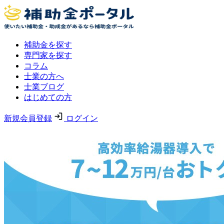
補助金を探す
専門家を探す
コラム
士業の方へ
士業ブログ
はじめての方
新規会員登録
ログイン