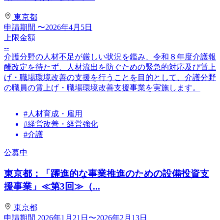
東京都
申請期間
〜2026年4月5日
上限金額
--
介護分野の人材不足が厳しい状況を鑑み、令和８年度介護報
酬改定を待たず、人材流出を防ぐための緊急的対応及び賃上
げ・職場環境改善の支援を行うことを目的として、介護分野
の職員の賃上げ・職場環境改善支援事業を実施します。
#人材育成・雇用
#経営改善・経営強化
#介護
公募中
東京都：「躍進的な事業推進のための設備投資支
援事業」≪第3回≫（...
東京都
申請期間
2026年1月21日〜2026年2月13日