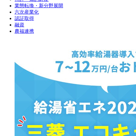
業態転換・新分野展開
六次産業化
認証取得
融資
農福連携