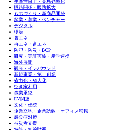
生産性向上・業務効率化
販路開拓・販路拡大
ものづくり・新商品開発
起業・創業・ベンチャー
デジタル
環境
省エネ
再エネ・畜エネ
防犯・防災・BCP
研究・実証実験・産学連携
海外展開
観光・インバウンド
新規事業・第二創業
省力化・省人化
空き家利用
事業承継
EV関連
文化・伝統
企業立地・企業誘致・オフィス移転
感染症対策
被災者支援
特許・知的財産