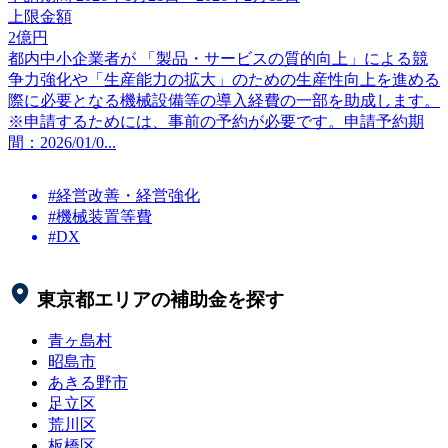
上限金額
2
億円
都内中小企業者が 「製品・サービスの質的向上」による競
争力強化や「生産能力の拡大」のための生産性向上を進める
際に必要となる機械設備等の導入経費の一部を助成します。
※申請するためには、事前の予約が必要です。申請予約期
間：2026/01/0...
#経営改善・経営強化
#機械装置等費
#DX
東京都
エリアの補助金を探す
青ヶ島村
昭島市
あきる野市
足立区
荒川区
板橋区