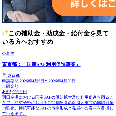
この補助金・助成金・給付金を見て
いる方へおすすめ
公募中
東京都：「国産SAF利用促進事業」
東京都
申請期間
2026年4月6日〜2026年4月20日
上限金額
4
億
5,000
万円
羽田空港における国産SAFの供給拡大及び利用促進を図るこ
とで、航空分野におけるCO2排出量の削減と東京の国際競争
力強化、持続可能なSAFの市場形成と発展への寄与を目指し
ていきます。