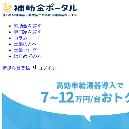
補助金を探す
専門家を探す
コラム
士業の方へ
士業ブログ
はじめての方
新規会員登録
ログイン