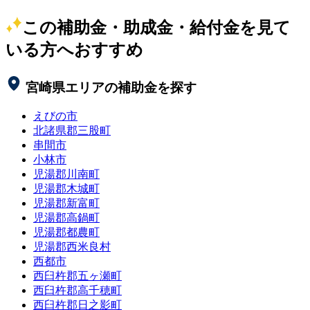
この補助金・助成金・給付金を見て
いる方へおすすめ
宮崎県
エリアの補助金を探す
えびの市
北諸県郡三股町
串間市
小林市
児湯郡川南町
児湯郡木城町
児湯郡新富町
児湯郡高鍋町
児湯郡都農町
児湯郡西米良村
西都市
西臼杵郡五ヶ瀬町
西臼杵郡高千穂町
西臼杵郡日之影町