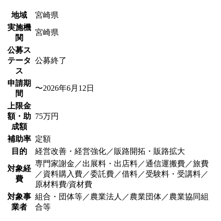
地域
宮崎県
実施機
宮崎県
関
公募ス
テータ
公募終了
ス
申請期
〜2026年6月12日
間
上限金
額・助
75万円
成額
補助率
定額
目的
経営改善・経営強化／販路開拓・販路拡大
専門家謝金／出展料・出店料／通信運搬費／旅費
対象経
／資料購入費／委託費／借料／受験料・受講料／
費
原材料費/資材費
対象事
組合・団体等／農業法人／農業団体／農業協同組
業者
合等