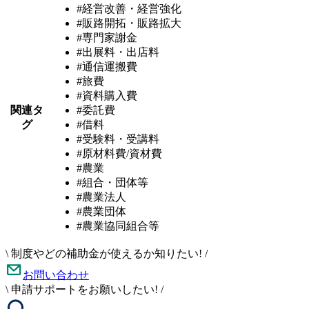
#経営改善・経営強化
#販路開拓・販路拡大
#専門家謝金
#出展料・出店料
#通信運搬費
#旅費
#資料購入費
関連タ
#委託費
グ
#借料
#受験料・受講料
#原材料費/資材費
#農業
#組合・団体等
#農業法人
#農業団体
#農業協同組合等
\
制度やどの補助金が使えるか知りたい!
/
お問い合わせ
\
申請サポートをお願いしたい!
/