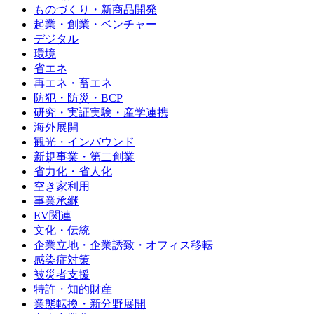
ものづくり・新商品開発
起業・創業・ベンチャー
デジタル
環境
省エネ
再エネ・畜エネ
防犯・防災・BCP
研究・実証実験・産学連携
海外展開
観光・インバウンド
新規事業・第二創業
省力化・省人化
空き家利用
事業承継
EV関連
文化・伝統
企業立地・企業誘致・オフィス移転
感染症対策
被災者支援
特許・知的財産
業態転換・新分野展開