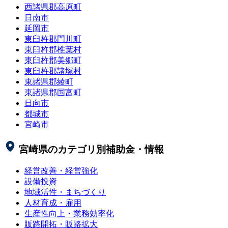
西諸県郡高原町
日南市
延岡市
東臼杵郡門川町
東臼杵郡椎葉村
東臼杵郡美郷町
東臼杵郡諸塚村
東諸県郡綾町
東諸県郡国富町
日向市
都城市
宮崎市
宮崎県
のカテゴリ別補助金・情報
経営改善・経営強化
設備投資
地域活性・まちづくり
人材育成・雇用
生産性向上・業務効率化
販路開拓・販路拡大