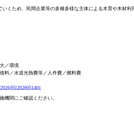
ていくため、民間企業等の多種多様な主体による木育や木材利
大／環境
借料／水道光熱費等／人件費／燃料費
ss/2026/05/2026051401
施機関にご確認ください。