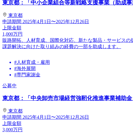
東京都：「中小企業組合等新戦略支援事業（助成事業）
東京都
申請期間
2025年4月1日〜2025年12月26日
上限金額
1,000
万円
販路開拓、人材育成、国際化対応、新たな製品・サービスの
課題解決に向けた取り組みの経費の一部を助成します。
#人材育成・雇用
#海外展開
#専門家謝金
公募中
東京都：「中央卸売市場経営強靭化推進事業補助金
東京都
申請期間
2025年4月1日〜2025年12月26日
上限金額
3,000
万円