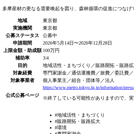
多摩産材の更なる需要喚起を図り、森林循環の促進につなげ
地域
東京都
実施機関
東京都
公募ステータス
公募中
申請期間
2026年5月14日〜2026年12月28日
上限金額・助成額
100万円
補助率
3/4
目的
地域活性・まちづくり／販路開拓・販路拡
対象経費
専門家謝金／通信運搬費／旅費／委託費／
対象事業者
個人事業主／組合・団体等／法人
https://www.metro.tokyo.lg.jp/information/pre
公式公募ページ
※終了している可能性がありますので、実
#地域活性・まちづくり
#販路開拓・販路拡大
#環境
#専門家謝金