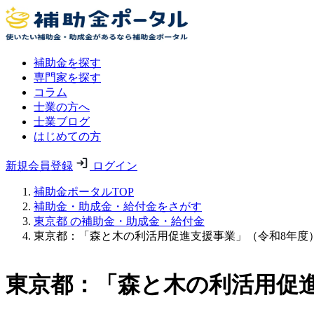
補助金を探す
専門家を探す
コラム
士業の方へ
士業ブログ
はじめての方
新規会員登録
ログイン
補助金ポータルTOP
補助金・助成金・給付金をさがす
東京都 の補助金・助成金・給付金
東京都：「森と木の利活用促進支援事業」（令和8年度
東京都：「森と木の利活用促