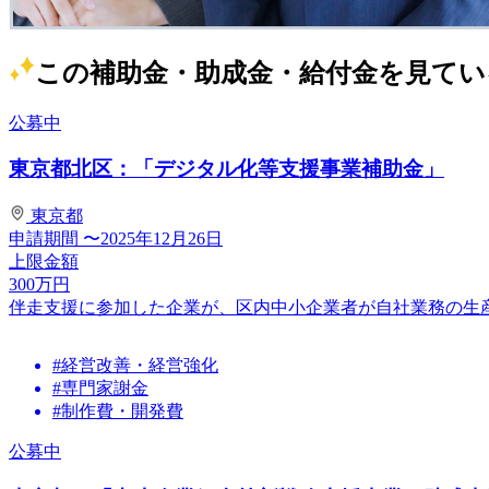
この補助金・助成金・給付金を見てい
公募中
東京都北区：「デジタル化等支援事業補助金」
東京都
申請期間
〜2025年12月26日
上限金額
300
万円
伴走支援に参加した企業が、区内中小企業者が自社業務の生
#経営改善・経営強化
#専門家謝金
#制作費・開発費
公募中