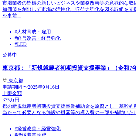
市場業者の皆様の新しいビジネスや業務改善等の意欲的な取
加価値を創出して市場の活性化、収益力強化を図る取組を支
※事前...
#人材育成・雇用
#経営改善・経営強化
#LED
公募中
東京都：「新規就農者初期投資支援事業」（令和7
東京都
申請期間
〜2025年9月16日
上限金額
375
万円
都の新規就農者初期投資支援事業補助金を原資とし、基幹的
当たって必要となる施設や機器等の導入費の一部を補助いた
#経営改善・経営強化
#機械装置等費