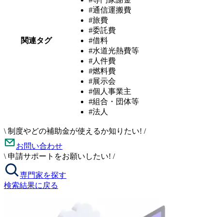
#通信運搬費
#旅費
#委託費
関連タグ
#借料
#水道光熱費等
#人件費
#燃料費
#展示会
#個人事業主
#組合・団体等
#法人
\
制度やどの補助金が使えるか知りたい!
/
お問い合わせ
\
申請サポートをお願いしたい!
/
専門家を探す
検索結果に戻る