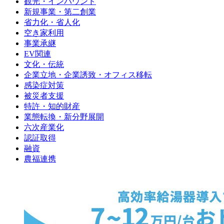
観光・インバウンド
新規事業・第二創業
省力化・省人化
空き家利用
事業承継
EV関連
文化・伝統
企業立地・企業誘致・オフィス移転
感染症対策
被災者支援
特許・知的財産
業態転換・新分野展開
六次産業化
認証取得
融資
農福連携