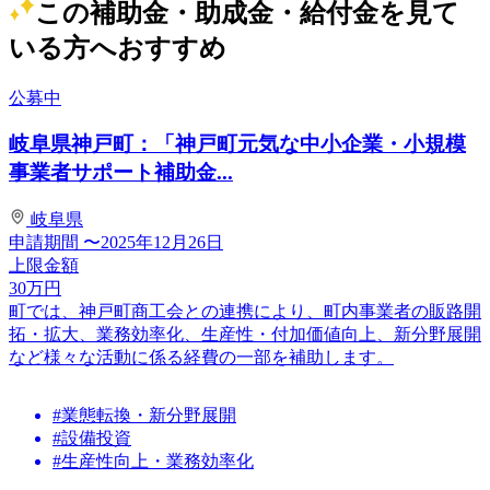
この補助金・助成金・給付金を見て
いる方へおすすめ
公募中
岐阜県神戸町：「神戸町元気な中小企業・小規模
事業者サポート補助金...
岐阜県
申請期間
〜2025年12月26日
上限金額
30
万円
町では、神戸町商工会との連携により、町内事業者の販路開
拓・拡大、業務効率化、生産性・付加価値向上、新分野展開
など様々な活動に係る経費の一部を補助します。
#業態転換・新分野展開
#設備投資
#生産性向上・業務効率化