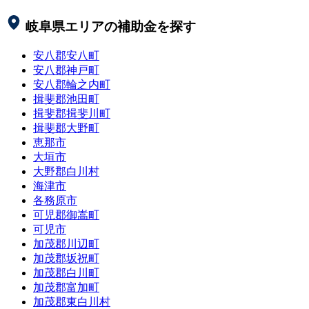
岐阜県
エリアの補助金を探す
安八郡安八町
安八郡神戸町
安八郡輪之内町
揖斐郡池田町
揖斐郡揖斐川町
揖斐郡大野町
恵那市
大垣市
大野郡白川村
海津市
各務原市
可児郡御嵩町
可児市
加茂郡川辺町
加茂郡坂祝町
加茂郡白川町
加茂郡富加町
加茂郡東白川村