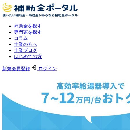
補助金を探す
専門家を探す
コラム
士業の方へ
士業ブログ
はじめての方
新規会員登録
ログイン