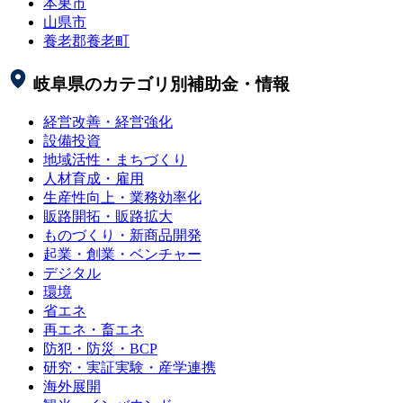
本巣市
山県市
養老郡養老町
岐阜県
のカテゴリ別補助金・情報
経営改善・経営強化
設備投資
地域活性・まちづくり
人材育成・雇用
生産性向上・業務効率化
販路開拓・販路拡大
ものづくり・新商品開発
起業・創業・ベンチャー
デジタル
環境
省エネ
再エネ・畜エネ
防犯・防災・BCP
研究・実証実験・産学連携
海外展開