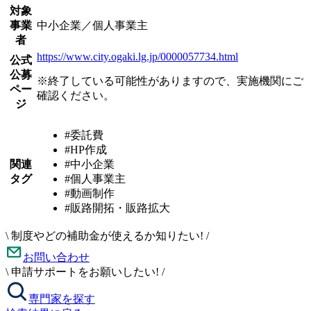
対象
事業
中小企業／個人事業主
者
https://www.city.ogaki.lg.jp/0000057734.html
公式
公募
※終了している可能性がありますので、実施機関にご
ペー
確認ください。
ジ
#委託費
#HP作成
関連
#中小企業
タグ
#個人事業主
#動画制作
#販路開拓・販路拡大
\
制度やどの補助金が使えるか知りたい!
/
お問い合わせ
\
申請サポートをお願いしたい!
/
専門家を探す