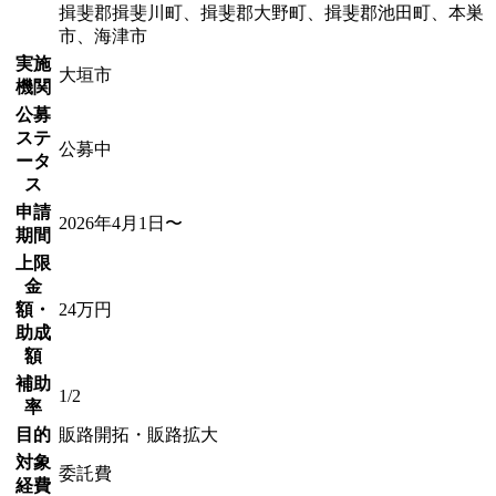
揖斐郡揖斐川町、揖斐郡大野町、揖斐郡池田町、本巣
市、海津市
実施
大垣市
機関
公募
ステ
公募中
ータ
ス
申請
2026年4月1日〜
期間
上限
金
額・
24万円
助成
額
補助
1/2
率
目的
販路開拓・販路拡大
対象
委託費
経費