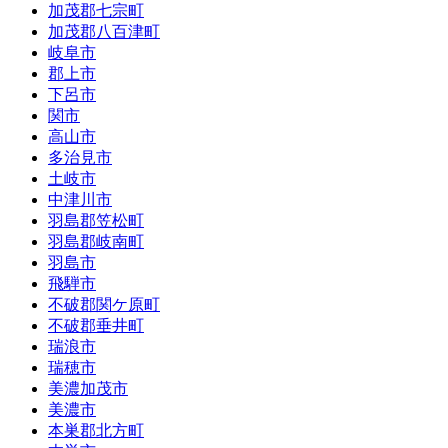
加茂郡七宗町
加茂郡八百津町
岐阜市
郡上市
下呂市
関市
高山市
多治見市
土岐市
中津川市
羽島郡笠松町
羽島郡岐南町
羽島市
飛騨市
不破郡関ケ原町
不破郡垂井町
瑞浪市
瑞穂市
美濃加茂市
美濃市
本巣郡北方町