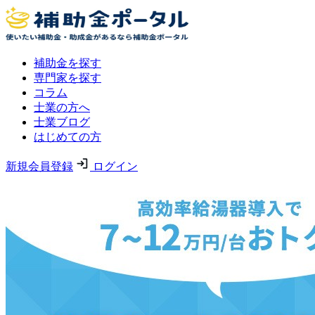
補助金を探す
専門家を探す
コラム
士業の方へ
士業ブログ
はじめての方
新規会員登録
ログイン