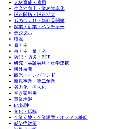
人材育成・雇用
生産性向上・業務効率化
販路開拓・販路拡大
ものづくり・新商品開発
起業・創業・ベンチャー
デジタル
環境
省エネ
再エネ・畜エネ
防犯・防災・BCP
研究・実証実験・産学連携
海外展開
観光・インバウンド
新規事業・第二創業
省力化・省人化
空き家利用
事業承継
EV関連
文化・伝統
企業立地・企業誘致・オフィス移転
感染症対策