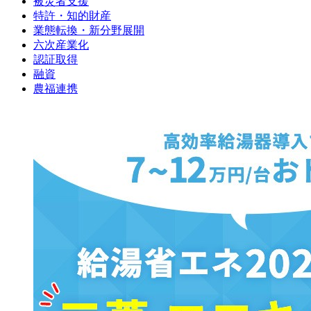
被災者支援
特許・知的財産
業態転換・新分野展開
六次産業化
認証取得
融資
農福連携