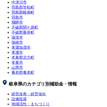
中津川市
羽島郡笠松町
羽島郡岐南町
羽島市
飛騨市
不破郡関ケ原町
不破郡垂井町
瑞浪市
瑞穂市
美濃加茂市
美濃市
本巣郡北方町
本巣市
山県市
養老郡養老町
岐阜県
のカテゴリ別補助金・情報
経営改善・経営強化
設備投資
地域活性・まちづくり