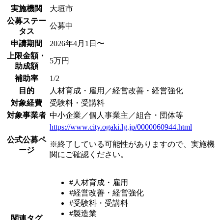
実施機関
大垣市
公募ステー
公募中
タス
申請期間
2026年4月1日〜
上限金額・
5万円
助成額
補助率
1/2
目的
人材育成・雇用／経営改善・経営強化
対象経費
受験料・受講料
対象事業者
中小企業／個人事業主／組合・団体等
https://www.city.ogaki.lg.jp/0000060944.html
公式公募ペ
※終了している可能性がありますので、実施機
ージ
関にご確認ください。
#人材育成・雇用
#経営改善・経営強化
#受験料・受講料
#製造業
関連タグ