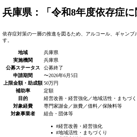
兵庫県：「令和8年度依存症
依存症対策の一層の推進を図るため、アルコール、ギャンブ
す。
地域
兵庫県
実施機関
兵庫県
公募ステータス
公募終了
申請期間
〜2026年6月5日
上限金額・助成額
50万円
補助率
定額
目的
経営改善・経営強化／地域活性・まちづく
対象経費
専門家謝金／旅費／借料／保険料等
対象事業者
組合・団体等
#経営改善・経営強化
#地域活性・まちづくり