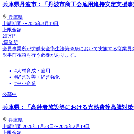
兵庫県丹波市：「丹波市商工会雇用維持安定支援事業
兵庫県
申請期間
〜2026年3月19日
上限金額
20
万円
/事業所
会員事業所が労働安全衛生法第66条において実施する従業
※事前相談を行う必要があります。
#人材育成・雇用
#経営改善・経営強化
#中小企業
公募中
兵庫県：「高齢者施設等における光熱費等高騰対策一
兵庫県
申請期間
2026年1月23日〜2026年2月19日
上限金額