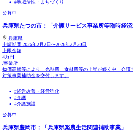
#地域活性・まちづくり
公募中
兵庫県たつの市：「介護サービス事業所等臨時経済
兵庫県
申請期間
2026年2月2日〜2026年2月20日
上限金額
4
万円
/事業所
物価高騰等により、光熱費、食材費等の上昇が続く中、介護
対策事業補助金を交付します。
#経営改善・経営強化
#介護
#介護施設
公募中
兵庫県豊岡市：「兵庫県楽農生活関連補助事業」