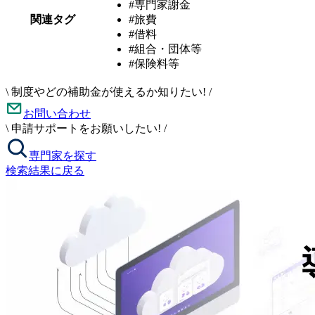
#専門家謝金
関連タグ
#旅費
#借料
#組合・団体等
#保険料等
\
制度やどの補助金が使えるか知りたい!
/
お問い合わせ
\
申請サポートをお願いしたい!
/
専門家を探す
検索結果に戻る