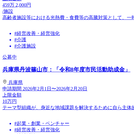
459
万
2,000
円
/施設
高齢者施設等における光熱費・食費等の高騰対策として、一
#経営改善・経営強化
#介護
#介護施設
公募中
兵庫県丹波篠山市：「令和8年度市民活動助成金」
兵庫県
申請期間
2026年2月1日〜2026年2月20日
上限金額
10
万円
テーマ型組織が、身近な地域課題を解決するために自ら主体
#起業・創業・ベンチャー
#経営改善・経営強化