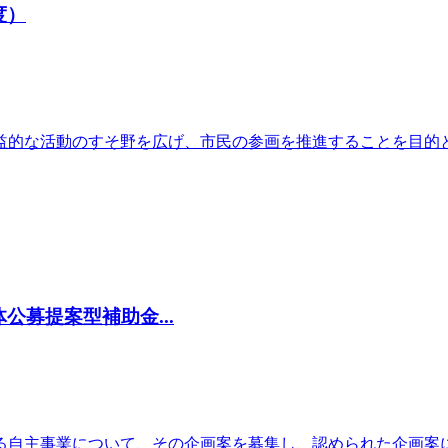
度）
益的な活動のすそ野を広げ、市民の参画を推進することを目的
募提案型補助金...
る自主事業について、その企画案を募集し、認められた企画案