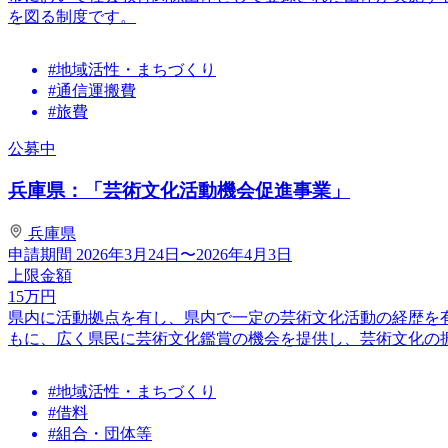
を図る制度です。
#地域活性・まちづくり
#通信運搬費
#旅費
公募中
兵庫県：「芸術文化活動機会促進事業」
兵庫県
申請期間
2026年3月24日〜2026年4月3日
上限金額
15
万円
県内に活動拠点を有し、県内で一定の芸術文化活動の経歴を
もに、広く県民に芸術文化鑑賞の機会を提供し、芸術文化の
#地域活性・まちづくり
#借料
#組合・団体等