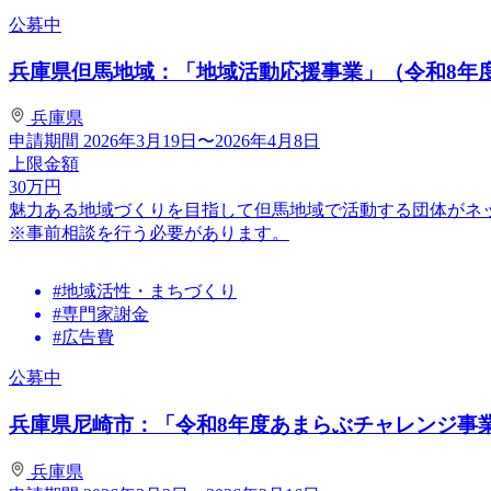
公募中
兵庫県但馬地域：「地域活動応援事業」（令和8年
兵庫県
申請期間
2026年3月19日〜2026年4月8日
上限金額
30
万円
魅力ある地域づくりを目指して但馬地域で活動する団体がネ
※事前相談を行う必要があります。
#地域活性・まちづくり
#専門家謝金
#広告費
公募中
兵庫県尼崎市：「令和8年度あまらぶチャレンジ事
兵庫県