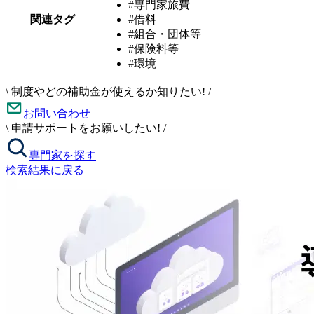
#専門家旅費
関連タグ
#借料
#組合・団体等
#保険料等
#環境
\
制度やどの補助金が使えるか知りたい!
/
お問い合わせ
\
申請サポートをお願いしたい!
/
専門家を探す
検索結果に戻る