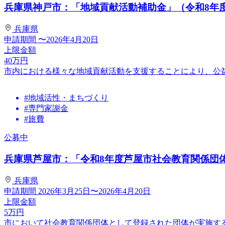
兵庫県神戸市：「地域貢献活動補助金」（令和8年
兵庫県
申請期間
〜2026年4月20日
上限金額
40
万円
市内における様々な地域貢献活動を支援することにより、公
#地域活性・まちづくり
#専門家謝金
#旅費
公募中
兵庫県芦屋市：「令和8年度芦屋市社会教育関係団体公
兵庫県
申請期間
2026年3月25日〜2026年4月20日
上限金額
5
万円
市において社会教育関係団体として登録された団体が実施す