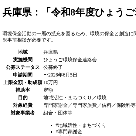
兵庫県：「令和8年度ひょう
環境保全活動の一層の拡充を図るため、環境の保全と創造に
※事前相談が必要です。
地域
兵庫県
実施機関
ひょうご環境保全連絡会
公募ステータス
公募終了
申請期間
〜2026年6月5日
上限金額・助成額
10万円
補助率
定額
目的
地域活性・まちづくり／環境
対象経費
専門家謝金／専門家旅費／借料／保険料等
対象事業者
組合・団体等
#地域活性・まちづくり
#専門家謝金